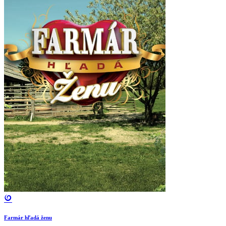
Farmár hľadá ženu