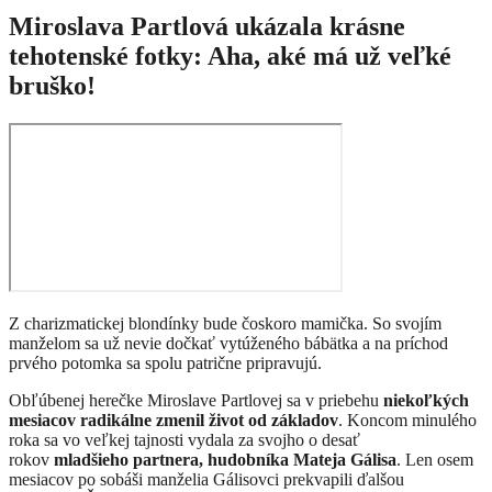
Miroslava Partlová ukázala krásne
tehotenské fotky: Aha, aké má už veľké
bruško!
Z charizmatickej blondínky bude čoskoro mamička. So svojím
manželom sa už nevie dočkať vytúženého bábätka a na príchod
prvého potomka sa spolu patrične pripravujú.
Obľúbenej herečke Miroslave Partlovej sa v priebehu
niekoľkých
mesiacov radikálne zmenil život od základov
. Koncom minulého
roka sa vo veľkej tajnosti vydala za svojho o desať
rokov
mladšieho partnera, hudobníka Mateja Gálisa
. Len osem
mesiacov po sobáši manželia Gálisovci prekvapili ďalšou