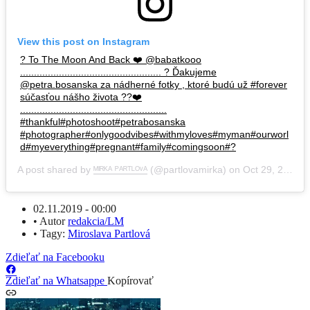
View this post on Instagram
? To The Moon And Back ❤️ @babatkooo
................................................... ? Ďakujeme
@petra.bosanska za nádherné fotky , ktoré budú už #forever
súčasťou nášho života ??❤️
.....................................................
#thankful#photoshoot#petrabosanska
#photographer#onlygoodvibes#withmyloves#myman#ourworl
d#myeverything#pregnant#family#comingsoon#?
A post shared by
ᴹᴵᴿᴷᴬ ᴾᴬᴿᵀᴸᴼᵛᴬ
(@partlovamirka) on
Oct 29, 2019 at 12:34am PDT
02.11.2019 - 00:00
•
Autor
redakcia/LM
•
Tagy:
Miroslava Partlová
Zdieľať na Facebooku
Zdieľať na Whatsappe
Kopírovať