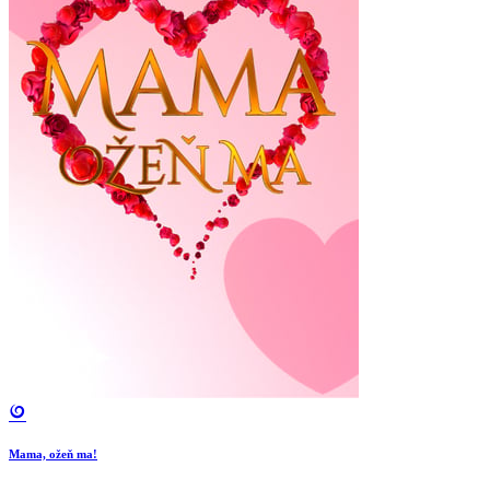
Mama, ožeň ma!