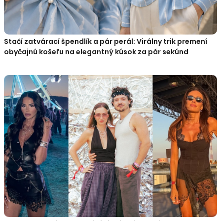
Stačí zatvárací špendlík a pár perál: Virálny trik premení
obyčajnú košeľu na elegantný kúsok za pár sekúnd