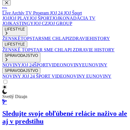
Live
Archív
TV Program
JOJ 24
JOJ Šport
JOJ
JOJ PLAY
JOJ ŠPORT
JOJKO
NADÁCIA TV
JOJ
KASTINGY
JOJ CZ
JOJ GROUP
LIFESTYLE
ŽENSKÉ
TOPSTAR
SME CHLAPI
ZDRAVIE
HISTORY
LIFESTYLE
ŽENSKÉ
TOPSTAR
SME CHLAPI
ZDRAVIE
HISTORY
SPRAVODAJSTVO
NOVINY
JOJ 24
ŠPORT
VIDEONOVINY
EUNOVINY
SPRAVODAJSTVO
NOVINY
JOJ 24
ŠPORT
VIDEONOVINY
EUNOVINY
Svetlý Dizajn
Sledujte svoje obľúbené relácie naživo ale
aj v predstihu