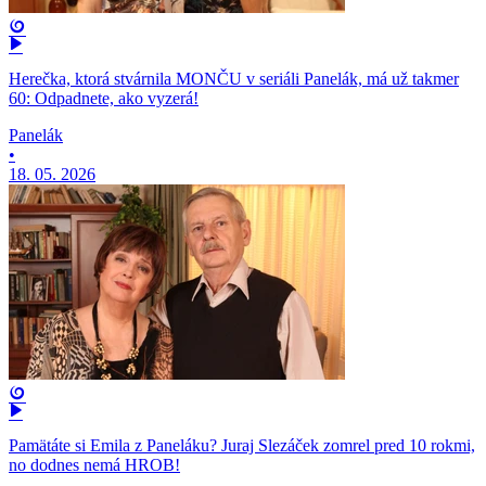
Herečka, ktorá stvárnila MONČU v seriáli Panelák, má už takmer
60: Odpadnete, ako vyzerá!
Panelák
•
18. 05. 2026
Pamätáte si Emila z Paneláku? Juraj Slezáček zomrel pred 10 rokmi,
no dodnes nemá HROB!