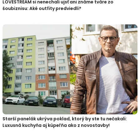
LOVESTREAM si nenechali ujsť ani známe tváre zo
šoubiznisu: Aké outfity predviedli?
Starší panelák ukrýva poklad, ktorý by ste tu nečakali:
Luxusná kuchyňa aj kúpeľňa ako z novostavby!