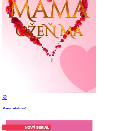
Mama, ožeň ma!