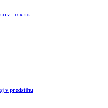
JOJ CZ
JOJ GROUP
aj v predstihu