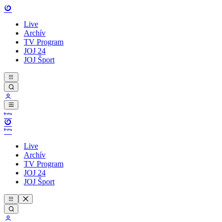
Live
Archív
TV Program
JOJ 24
JOJ Šport
Live
Archív
TV Program
JOJ 24
JOJ Šport