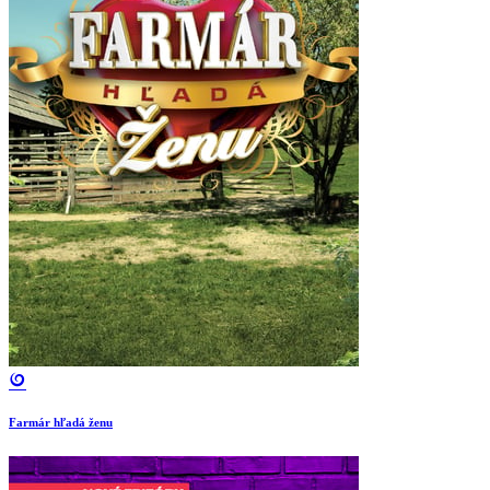
Farmár hľadá ženu