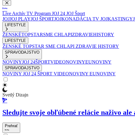
Live
Archív
TV Program
JOJ 24
JOJ Šport
JOJ
JOJ PLAY
JOJ ŠPORT
JOJKO
NADÁCIA TV JOJ
KASTINGY
LIFESTYLE
ŽENSKÉ
TOPSTAR
SME CHLAPI
ZDRAVIE
HISTORY
LIFESTYLE
ŽENSKÉ
TOPSTAR
SME CHLAPI
ZDRAVIE
HISTORY
SPRAVODAJSTVO
NOVINY
JOJ 24
ŠPORT
VIDEONOVINY
EUNOVINY
SPRAVODAJSTVO
NOVINY
JOJ 24
ŠPORT
VIDEONOVINY
EUNOVINY
Svetlý Dizajn
Sledujte svoje obľúbené relácie naživo ale 
Prehrať