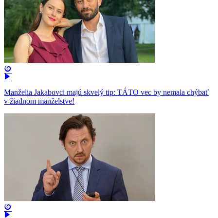
Manželia Jakabovci majú skvelý tip: TÁTO vec by nemala chýbať
v žiadnom manželstve!