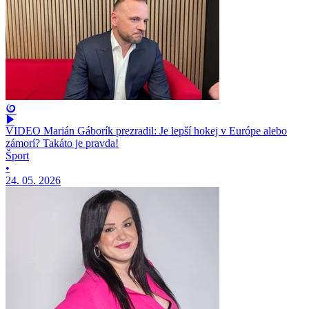
VIDEO Marián Gáborík prezradil: Je lepší hokej v Európe alebo
zámorí? Takáto je pravda!
Šport
•
24. 05. 2026