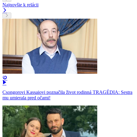
Najnovšie k relácii
Csongorovi Kassaiovi poznačila život rodinná TRAGÉDIA: Sestra
mu umierala pred očami!