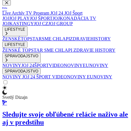
Live
Archív
TV Program
JOJ 24
JOJ Šport
JOJ
JOJ PLAY
JOJ ŠPORT
JOJKO
NADÁCIA TV
JOJ
KASTINGY
JOJ CZ
JOJ GROUP
LIFESTYLE
ŽENSKÉ
TOPSTAR
SME CHLAPI
ZDRAVIE
HISTORY
LIFESTYLE
ŽENSKÉ
TOPSTAR
SME CHLAPI
ZDRAVIE
HISTORY
SPRAVODAJSTVO
NOVINY
JOJ 24
ŠPORT
VIDEONOVINY
EUNOVINY
SPRAVODAJSTVO
NOVINY
JOJ 24
ŠPORT
VIDEONOVINY
EUNOVINY
Svetlý Dizajn
Sledujte svoje obľúbené relácie naživo ale
aj v predstihu