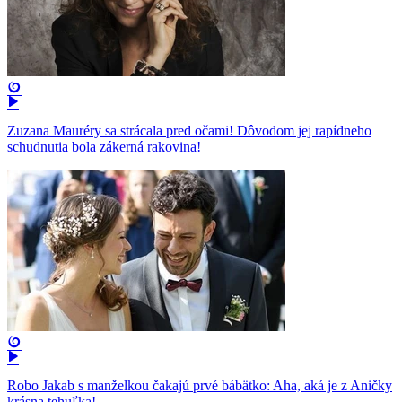
Zuzana Mauréry sa strácala pred očami! Dôvodom jej rapídneho
schudnutia bola zákerná rakovina!
Robo Jakab s manželkou čakajú prvé bábätko: Aha, aká je z Aničky
krásna tehuľka!