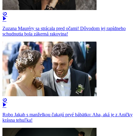
Zuzana Mauréry sa strácala pred očami! Dôvodom jej rapídneho
schudnutia bola zákerná rakovina!
Robo Jakab s manželkou čakajú prvé bábätko: Aha, aká je z Aničky
krásna tehuľka!