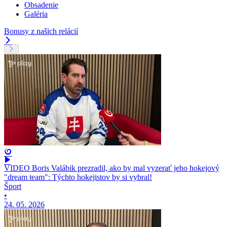
Obsadenie
Galéria
Bonusy z našich relácií
VIDEO Boris Valábik prezradil, ako by mal vyzerať jeho hokejový
"dream team": Týchto hokejistov by si vybral!
Šport
•
24. 05. 2026