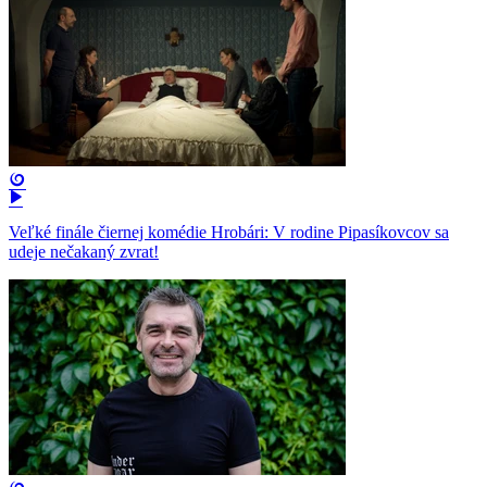
Veľké finále čiernej komédie Hrobári: V rodine Pipasíkovcov sa
udeje nečakaný zvrat!