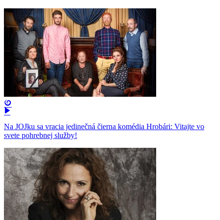
Na JOJku sa vracia jedinečná čierna komédia Hrobári: Vitajte vo
svete pohrebnej služby!