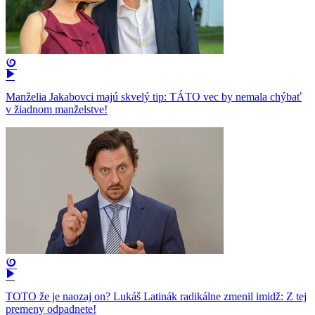
Manželia Jakabovci majú skvelý tip: TÁTO vec by nemala chýbať
v žiadnom manželstve!
TOTO že je naozaj on? Lukáš Latinák radikálne zmenil imidž: Z tej
premeny odpadnete!