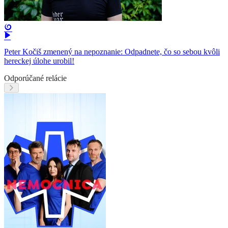
Peter Kočiš zmenený na nepoznanie: Odpadnete, čo so sebou kvôli
hereckej úlohe urobil!
Odporúčané relácie