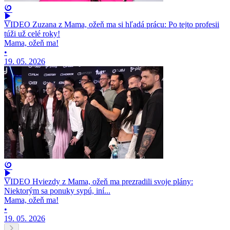
VIDEO Zuzana z Mama, ožeň ma si hľadá prácu: Po tejto profesii
túži už celé roky!
Mama, ožeň ma!
•
19. 05. 2026
VIDEO Hviezdy z Mama, ožeň ma prezradili svoje plány:
Niektorým sa ponuky sypú, iní...
Mama, ožeň ma!
•
19. 05. 2026