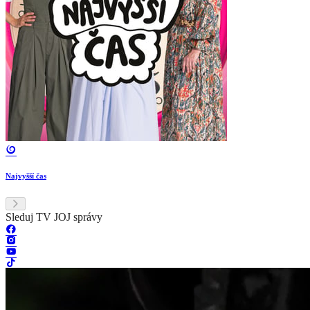
Najvyšší čas
Sleduj TV JOJ správy