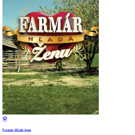
Farmár hľadá ženu