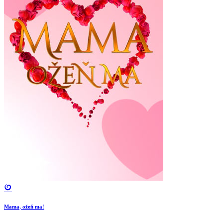
Mama, ožeň ma!