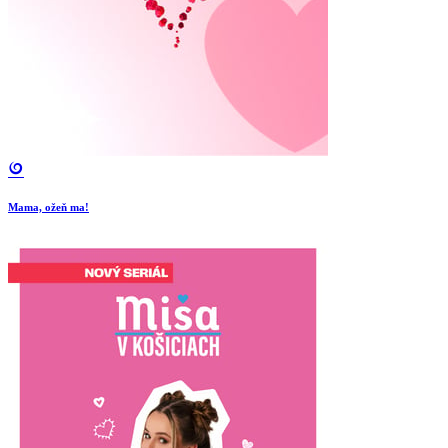
Mama, ožeň ma!