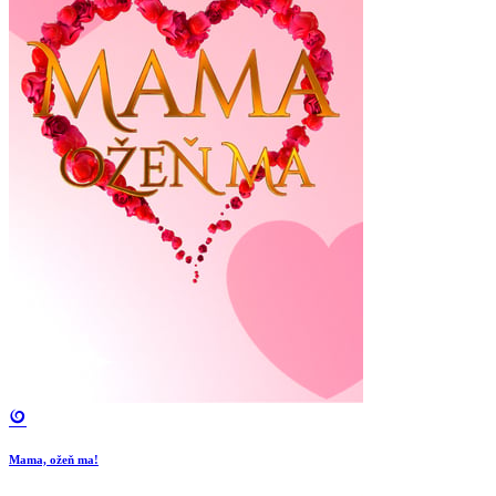
Mama, ožeň ma!