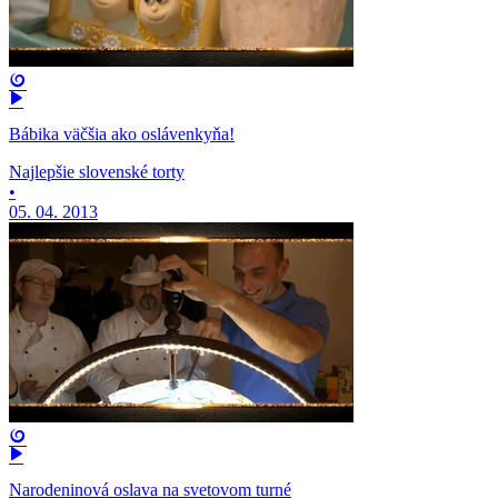
Bábika väčšia ako oslávenkyňa!
Najlepšie slovenské torty
•
05. 04. 2013
Narodeninová oslava na svetovom turné