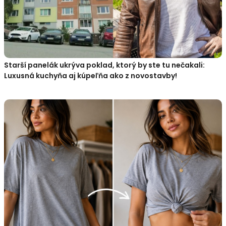
Starší panelák ukrýva poklad, ktorý by ste tu nečakali:
Luxusná kuchyňa aj kúpeľňa ako z novostavby!