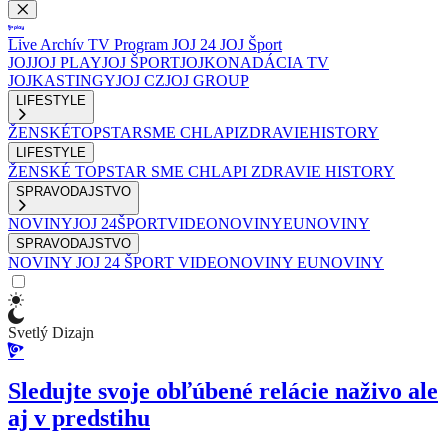
Live
Archív
TV Program
JOJ 24
JOJ Šport
JOJ
JOJ PLAY
JOJ ŠPORT
JOJKO
NADÁCIA TV
JOJ
KASTINGY
JOJ CZ
JOJ GROUP
LIFESTYLE
ŽENSKÉ
TOPSTAR
SME CHLAPI
ZDRAVIE
HISTORY
LIFESTYLE
ŽENSKÉ
TOPSTAR
SME CHLAPI
ZDRAVIE
HISTORY
SPRAVODAJSTVO
NOVINY
JOJ 24
ŠPORT
VIDEONOVINY
EUNOVINY
SPRAVODAJSTVO
NOVINY
JOJ 24
ŠPORT
VIDEONOVINY
EUNOVINY
Svetlý Dizajn
Sledujte svoje obľúbené relácie naživo ale
aj v predstihu