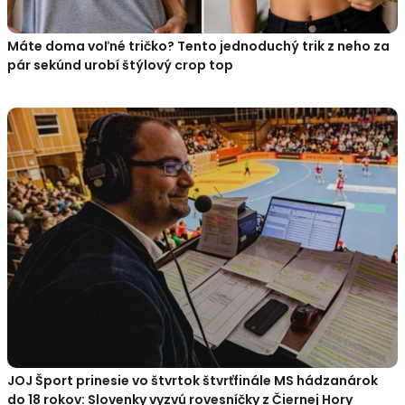
Máte doma voľné tričko? Tento jednoduchý trik z neho za
pár sekúnd urobí štýlový crop top
JOJ Šport prinesie vo štvrtok štvrťfinále MS hádzanárok
do 18 rokov: Slovenky vyzvú rovesníčky z Čiernej Hory