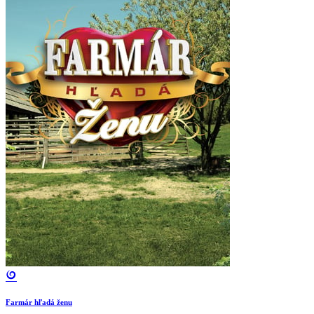
Farmár hľadá ženu