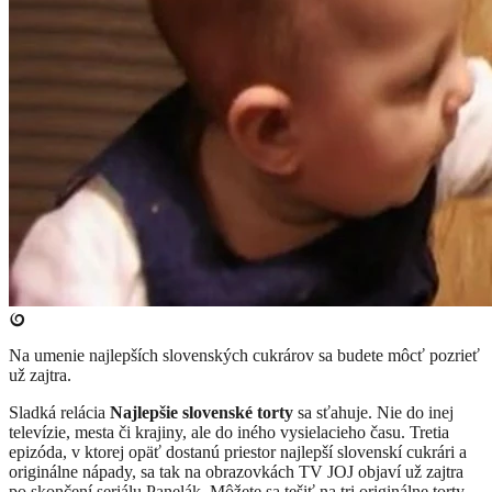
Na umenie najlepších slovenských cukrárov sa budete môcť pozrieť
už zajtra.
Sladká relácia
Najlepšie slovenské torty
sa sťahuje. Nie do inej
televízie, mesta či krajiny, ale do iného vysielacieho času. Tretia
epizóda, v ktorej opäť dostanú priestor najlepší slovenskí cukrári a
originálne nápady, sa tak na obrazovkách TV JOJ objaví už zajtra
po skončení seriálu Panelák. Môžete sa tešiť na tri originálne torty,