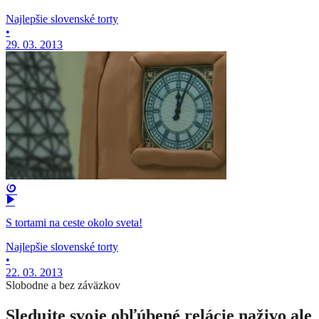
Najlepšie slovenské torty
•
29. 03. 2013
S tortami na ceste okolo sveta!
Najlepšie slovenské torty
•
22. 03. 2013
Slobodne a bez záväzkov
Sledujte svoje obľúbené relácie naživo ale