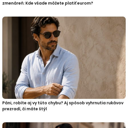
zmenáreň: Kde všade môžete platiť eurom?
Páni, robíte aj vy túto chybu? Aj spôsob vyhrnutia rukávov
prezradí, či máte štýl