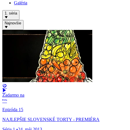
Galéria
1. séria
Najnovšie
Zadarmo na
Epizóda 15
NAJLEPŠIE SLOVENSKÉ TORTY - PREMIÉRA
Séria 1
•
24. máj 2013