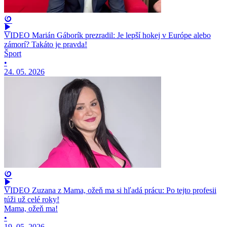
VIDEO Marián Gáborík prezradil: Je lepší hokej v Európe alebo
zámorí? Takáto je pravda!
Šport
•
24. 05. 2026
VIDEO Zuzana z Mama, ožeň ma si hľadá prácu: Po tejto profesii
túži už celé roky!
Mama, ožeň ma!
•
19. 05. 2026