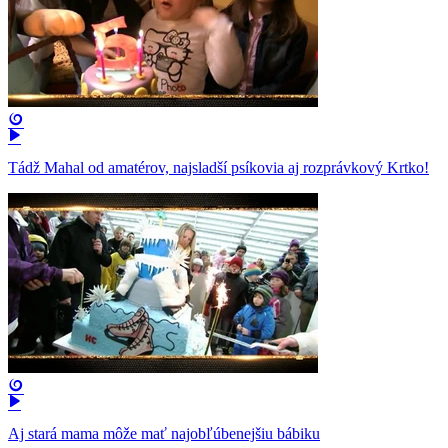
Tádž Mahal od amatérov, najsladší psíkovia aj rozprávkový Krtko!
Aj stará mama môže mať najobľúbenejšiu bábiku