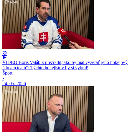
VIDEO Boris Valábik prezradil, ako by mal vyzerať jeho hokejový
"dream team": Týchto hokejistov by si vybral!
Šport
•
24. 05. 2026