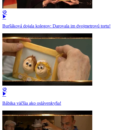
Buršáková dojala kolegov: Darovala im dvojmetrovú tortu!
Bábika väčšia ako oslávenkyňa!