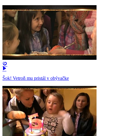
Šok! Vetroň mu pristál v obývačke