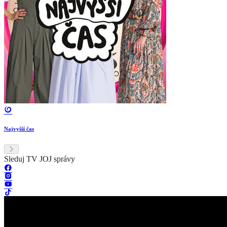
Najvyšší čas
Sleduj TV JOJ správy