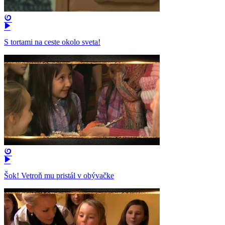
S tortami na ceste okolo sveta!
Šok! Vetroň mu pristál v obývačke