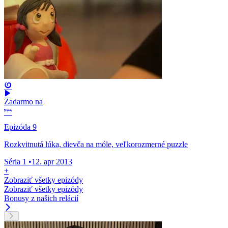
Zadarmo na
Epizóda 9
Rozkvitnutá lúka, dievča na móle, veľkorozmerné puzzle
Séria 1
•
12. apr 2013
+
Zobraziť všetky epizódy
Zobraziť všetky epizódy
Bonusy z našich relácií