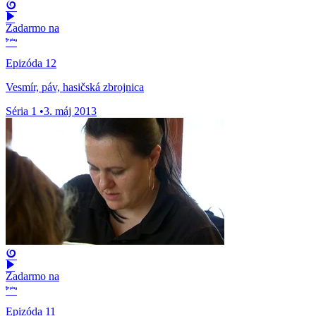
Zadarmo na
Epizóda 12
Vesmír, páv, hasičská zbrojnica
Séria 1
•
3. máj 2013
Zadarmo na
Epizóda 11