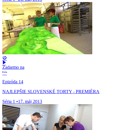
Zadarmo na
Epizóda 14
NAJLEPŠIE SLOVENSKÉ TORTY - PREMIÉRA
Séria 1
•
17. máj 2013