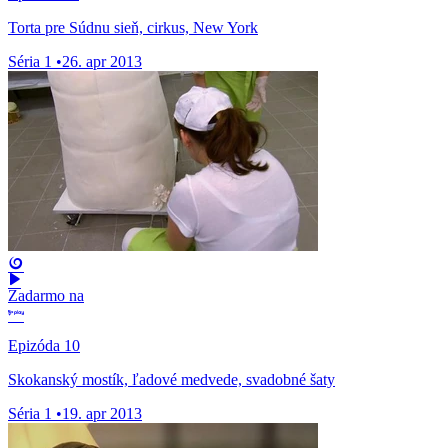
Torta pre Súdnu sieň, cirkus, New York
Séria 1
•
26. apr 2013
Zadarmo na
Epizóda 10
Skokanský mostík, ľadové medvede, svadobné šaty
Séria 1
•
19. apr 2013