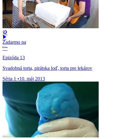
Zadarmo na
Epizóda 13
Svadobná torta, pirátska loď, torta pre lekárov
Séria 1
•
10. máj 2013