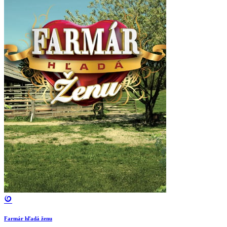
Farmár hľadá ženu