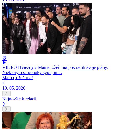
VIDEO Hviezdy z Mama, ožeň ma prezradili svoje plány:
Niektorým sa ponuky sypú, iní...
Mama, ožeň ma!
•
19. 05. 2026
Najnovšie k relácii