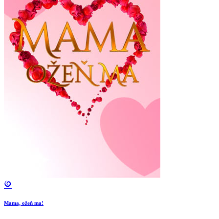
Mama, ožeň ma!