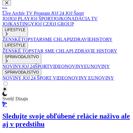
Live
Archív
TV Program
JOJ 24
JOJ Šport
JOJ
JOJ PLAY
JOJ ŠPORT
JOJKO
NADÁCIA TV
JOJ
KASTINGY
JOJ CZ
JOJ GROUP
LIFESTYLE
ŽENSKÉ
TOPSTAR
SME CHLAPI
ZDRAVIE
HISTORY
LIFESTYLE
ŽENSKÉ
TOPSTAR
SME CHLAPI
ZDRAVIE
HISTORY
SPRAVODAJSTVO
NOVINY
JOJ 24
ŠPORT
VIDEONOVINY
EUNOVINY
SPRAVODAJSTVO
NOVINY
JOJ 24
ŠPORT
VIDEONOVINY
EUNOVINY
Svetlý Dizajn
Sledujte svoje obľúbené relácie naživo ale
aj v predstihu