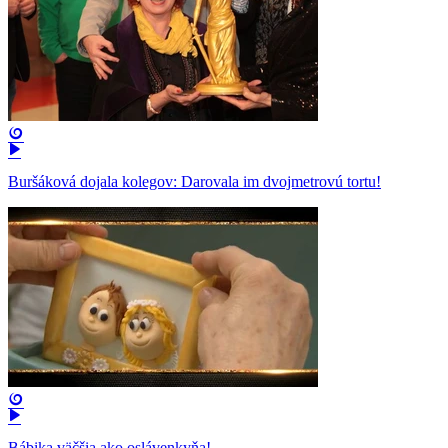
Buršáková dojala kolegov: Darovala im dvojmetrovú tortu!
Bábika väčšia ako oslávenkyňa!