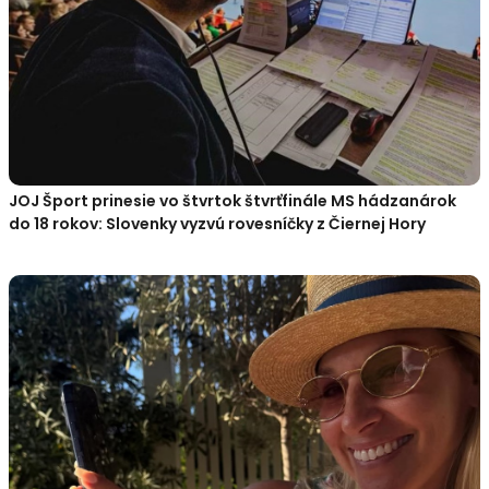
JOJ Šport prinesie vo štvrtok štvrťfinále MS hádzanárok
do 18 rokov: Slovenky vyzvú rovesníčky z Čiernej Hory