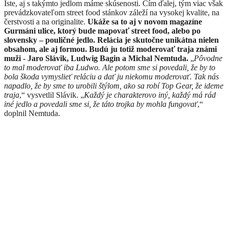
Iste, aj s takýmto jedlom máme skúsenosti. Čím ďalej, tým viac však
prevádzkovateľom street food stánkov záleží na vysokej kvalite, na
čerstvosti a na originalite.
Ukáže sa to aj v novom magazíne
Gurmáni ulice,
ktorý bude mapovať street food,
alebo po
slovensky – pouličné jedlo.
Relácia je skutočne unikátna nielen
obsahom, ale aj formou. Budú ju totiž moderovať traja známi
muži -
Jaro Slávik, Ludwig Bagin a Michal Nemtuda.
„
Pôvodne
to mal moderovať iba Ludwo. Ale potom sme si povedali, že by to
bola škoda vymyslieť reláciu a dať ju niekomu moderovať. Tak nás
napadlo, že by sme to urobili štýlom, ako sa robí Top Gear, že ideme
traja
,“
vysvetlil Slávik. „
Každý je charakterovo iný, každý má rád
iné jedlo a povedali sme si, že táto trojka by mohla fungovať
,“
doplnil Nemtuda.