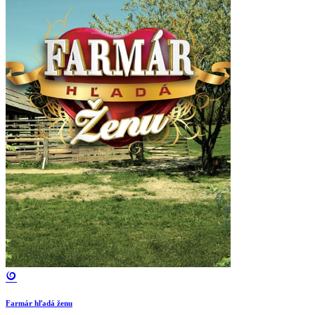
Farmár hľadá ženu