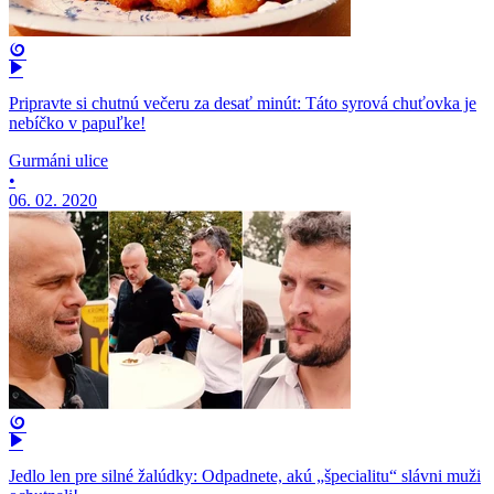
Pripravte si chutnú večeru za desať minút: Táto syrová chuťovka je
nebíčko v papuľke!
Gurmáni ulice
•
06. 02. 2020
Jedlo len pre silné žalúdky: Odpadnete, akú „špecialitu“ slávni muži