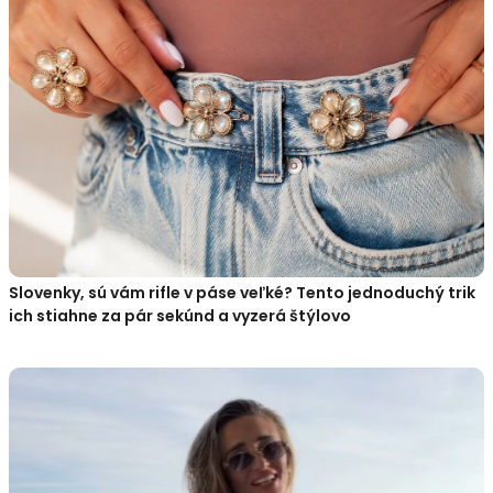
Slovenky, sú vám rifle v páse veľké? Tento jednoduchý trik
ich stiahne za pár sekúnd a vyzerá štýlovo