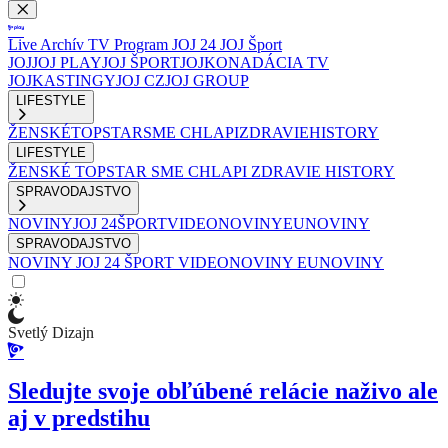
Live
Archív
TV Program
JOJ 24
JOJ Šport
JOJ
JOJ PLAY
JOJ ŠPORT
JOJKO
NADÁCIA TV
JOJ
KASTINGY
JOJ CZ
JOJ GROUP
LIFESTYLE
ŽENSKÉ
TOPSTAR
SME CHLAPI
ZDRAVIE
HISTORY
LIFESTYLE
ŽENSKÉ
TOPSTAR
SME CHLAPI
ZDRAVIE
HISTORY
SPRAVODAJSTVO
NOVINY
JOJ 24
ŠPORT
VIDEONOVINY
EUNOVINY
SPRAVODAJSTVO
NOVINY
JOJ 24
ŠPORT
VIDEONOVINY
EUNOVINY
Svetlý Dizajn
Sledujte svoje obľúbené relácie naživo ale
aj v predstihu