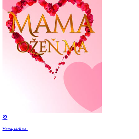
Mama, ožeň ma!