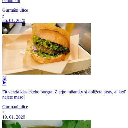
ochutnali!
Gurmáni ulice
•
26. 01. 2020
Fit verzia klasického burgra: Z tejto mňamky si oblížete prsty, aj keď
nejete mäso!
Gurmáni ulice
•
19. 01. 2020