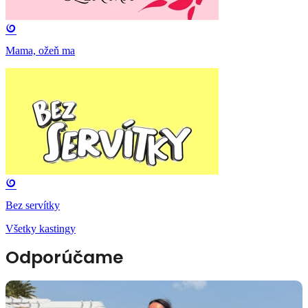
Mama, ožeň ma
Bez servítky
Všetky kastingy
Odporúčame