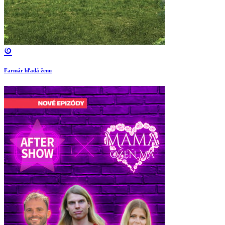
Farmár hľadá ženu