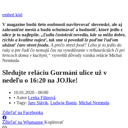
embed kód
V magazíne budú tieto osobnosti navštevovať slovenské, ale aj
zahraničné mestá a budú ochutnávať a hodnotiť, ktoré jedlo z
ulice je to najlepšie.
„
Ľudia častokrát nevedia, kde sa môžu dobre,
rýchlo a kvalitne najesť, tak sme si povedali že poďme ľuďom
ukázať čaro street foodu.
A prečo street food? Lebo je to jedlo do
ruky a pre ľudí čo nemajú čas na vysedávanie v reštauráciách či pri
hrncoch doma v kuchyni
,“
vysvetlil
dôvody vzniku relácie
Michal
Nemtuda.
Sledujte reláciu Gurmáni ulice už v
nedeľu o 16:20 na JOJke!
10.01.2020 - 00:00
•
Autor
Lenka Filipová
•
Tagy:
Jaro Slávik
,
Ludwig Bagin
,
Michal Nemtuda
Zdieľať na Facebooku
Zdieľať na Whatsappe
Kopírovať