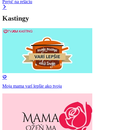
Prejsť na reláciu
Kastingy
Moja mama varí lepšie ako tvoja