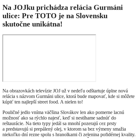
Na JOJku prichádza relácia Gurmáni
ulice: Pre TOTO je na Slovensku
skutočne unikátna!
Na obrazovkách televízie JOJ už v nedeľu odštartuje úplne nová
relácia s názvom Gurmáni ulice, ktorá bude mapovať, kde si môžete
kúpiť ten najlepší street food. A nielen to!
Pouličné jedlo vníma väčšina Slovákov len ako pomerne lacnú
možnosť ako sa rýchlo najesť, keď si nestíhame sadnúť do
reštaurácie. Na tieto typy jedál sa mnohí pozerajú cez prsty
a predstavujú si prepálený olej, v ktorom sa bez výmeny smažia
niekoľko dní rezne spolu s hranolkami či zelenina pofidérnej kvality.