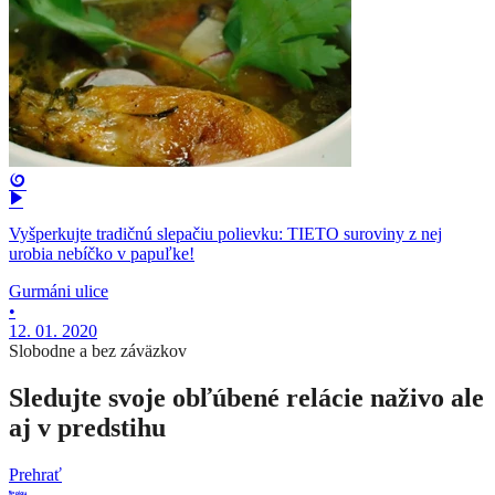
Vyšperkujte tradičnú slepačiu polievku: TIETO suroviny z nej
urobia nebíčko v papuľke!
Gurmáni ulice
•
12. 01. 2020
Slobodne a bez záväzkov
Sledujte svoje obľúbené relácie naživo ale
aj v predstihu
Prehrať