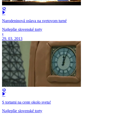
Narodeninová oslava na svetovom turné
Najlepšie slovenské torty
•
29. 03. 2013
S tortami na ceste okolo sveta!
Najlepšie slovenské torty