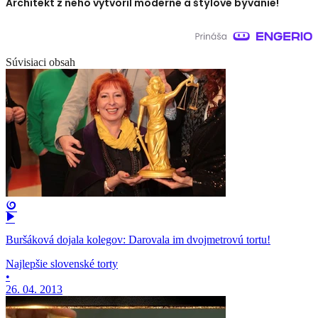
Architekt z neho vytvoril moderné a štýlové bývanie!
Súvisiaci obsah
Buršáková dojala kolegov: Darovala im dvojmetrovú tortu!
Najlepšie slovenské torty
•
26. 04. 2013