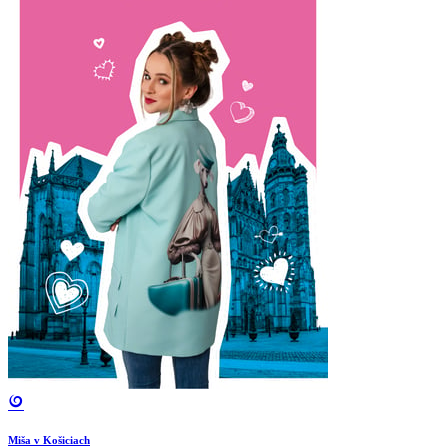
Miša v Košiciach