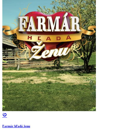
Farmár hľadá ženu