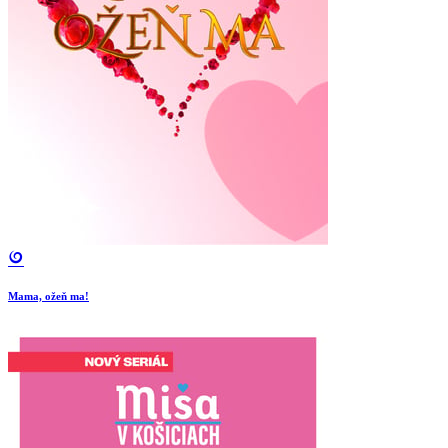
Mama, ožeň ma!