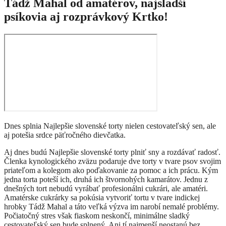
Tádž Mahal od amatérov, najsladší
psíkovia aj rozprávkový Krtko!
Dnes splnia Najlepšie slovenské torty nielen cestovateľský sen, ale
aj potešia srdce päťročného dievčatka.
Aj dnes budú Najlepšie slovenské torty plniť sny a rozdávať radosť.
Členka kynologického zväzu podaruje dve torty v tvare psov svojim
priateľom a kolegom ako poďakovanie za pomoc a ich prácu. Kým
jedna torta poteší ich, druhá ich štvornohých kamarátov. Jednu z
dnešných tort nebudú vyrábať profesionálni cukrári, ale amatéri.
Amatérske cukrárky sa pokúsia vytvoriť tortu v tvare indickej
hrobky Tádž Mahal a táto veľká výzva im narobí nemalé problémy.
Počiatočný stres však fiaskom neskončí, minimálne sladký
cestovateľský sen bude splnený. Ani tí najmenší neostanú bez