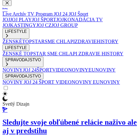
Live
Archív
TV Program
JOJ 24
JOJ Šport
JOJ
JOJ PLAY
JOJ ŠPORT
JOJKO
NADÁCIA TV
JOJ
KASTINGY
JOJ CZ
JOJ GROUP
LIFESTYLE
ŽENSKÉ
TOPSTAR
SME CHLAPI
ZDRAVIE
HISTORY
LIFESTYLE
ŽENSKÉ
TOPSTAR
SME CHLAPI
ZDRAVIE
HISTORY
SPRAVODAJSTVO
NOVINY
JOJ 24
ŠPORT
VIDEONOVINY
EUNOVINY
SPRAVODAJSTVO
NOVINY
JOJ 24
ŠPORT
VIDEONOVINY
EUNOVINY
Svetlý Dizajn
Sledujte svoje obľúbené relácie naživo ale
aj v predstihu