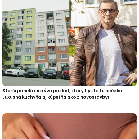
Starší panelák ukrýva poklad, ktorý by ste tu nečakali:
Luxusná kuchyňa aj kúpeľňa ako z novostavby!