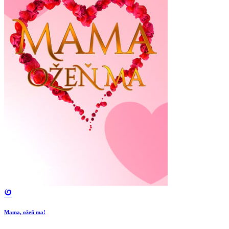
Mama, ožeň ma!