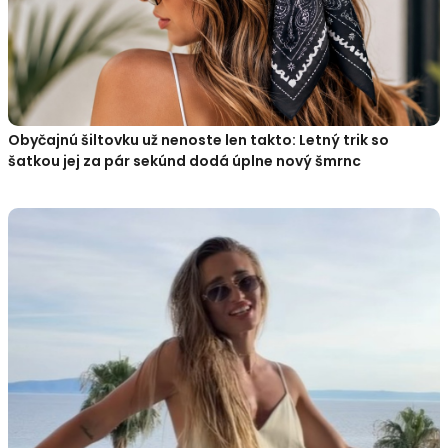
Obyčajnú šiltovku už nenoste len takto: Letný trik so
šatkou jej za pár sekúnd dodá úplne nový šmrnc