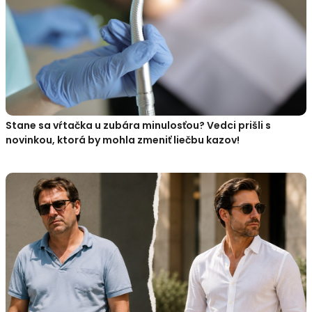
Stane sa vŕtačka u zubára minulosťou? Vedci prišli s
novinkou, ktorá by mohla zmeniť liečbu kazov!