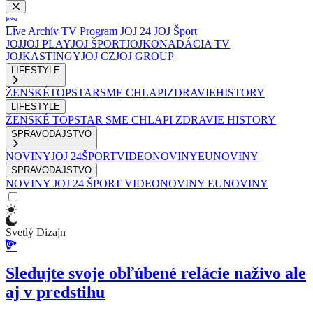
Live
Archív
TV Program
JOJ 24
JOJ Šport
JOJ
JOJ PLAY
JOJ ŠPORT
JOJKO
NADÁCIA TV
JOJ
KASTINGY
JOJ CZ
JOJ GROUP
LIFESTYLE
ŽENSKÉ
TOPSTAR
SME CHLAPI
ZDRAVIE
HISTORY
LIFESTYLE
ŽENSKÉ
TOPSTAR
SME CHLAPI
ZDRAVIE
HISTORY
SPRAVODAJSTVO
NOVINY
JOJ 24
ŠPORT
VIDEONOVINY
EUNOVINY
SPRAVODAJSTVO
NOVINY
JOJ 24
ŠPORT
VIDEONOVINY
EUNOVINY
Svetlý Dizajn
Sledujte svoje obľúbené relácie naživo ale
aj v predstihu