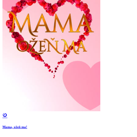
Mama, ožeň ma!