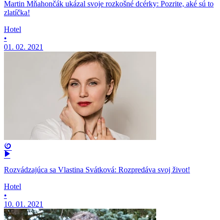
Martin Mňahončák ukázal svoje rozkošné dcérky: Pozrite, aké sú to
zlatíčka!
Hotel
•
01. 02. 2021
Rozvádzajúca sa Vlastina Svátková: Rozpredáva svoj život!
Hotel
•
10. 01. 2021