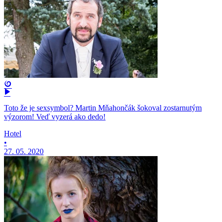
Toto že je sexsymbol? Martin Mňahončák šokoval zostarnutým
výzorom! Veď vyzerá ako dedo!
Hotel
•
27. 05. 2020