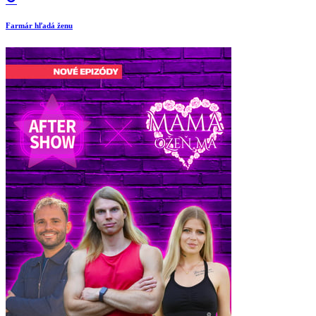
Farmár hľadá ženu