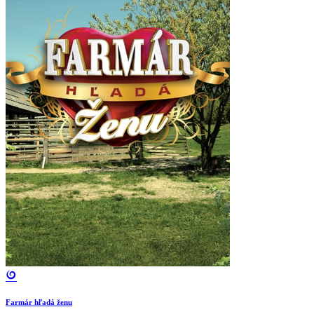
Farmár hľadá ženu