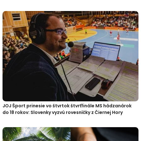
JOJ Šport prinesie vo štvrtok štvrťfinále MS hádzanárok
do 18 rokov: Slovenky vyzvú rovesníčky z Čiernej Hory