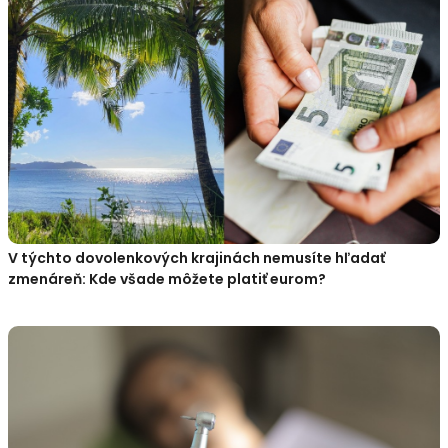
V týchto dovolenkových krajinách nemusíte hľadať
zmenáreň: Kde všade môžete platiť eurom?