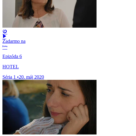
Zadarmo na
Epizóda 6
HOTEL
Séria 1
•
20. máj 2020