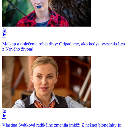
Mejkap a oblečenie robia divy: Odpadnete, ako kedysi vyzerala Lea
z Nového života!
Vlastina Svátková radikálne zmenila imidž: Z nežnej blondínky je