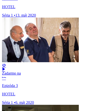
HOTEL
Séria 1
•
13. máj 2020
Zadarmo na
Epizóda 3
HOTEL
Séria 1
•
6. máj 2020