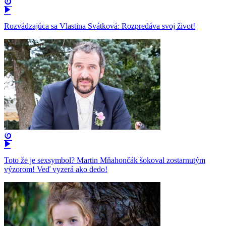
Rozvádzajúca sa Vlastina Svátková: Rozpredáva svoj život!
Toto že je sexsymbol? Martin Mňahončák šokoval zostarnutým
výzorom! Veď vyzerá ako dedo!