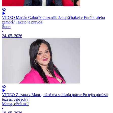
VIDEO Marián Gáborík prezradil: Je lepší hokej v Európe alebo
zámorí? Takáto je pravda!
Šport
•
24. 05. 2026
VIDEO Zuzana z Mama, ožeň ma si hľadá prácu: Po tejto profesii
túži už celé roky!
Mama, ožeň ma!
•
19. 05. 2026