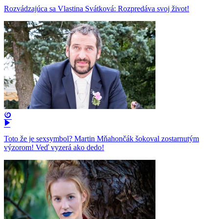
Rozvádzajúca sa Vlastina Svátková: Rozpredáva svoj život!
Toto že je sexsymbol? Martin Mňahončák šokoval zostarnutým
výzorom! Veď vyzerá ako dedo!