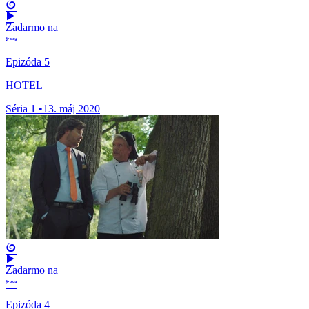
Zadarmo na
Epizóda 5
HOTEL
Séria 1
•
13. máj 2020
Zadarmo na
Epizóda 4