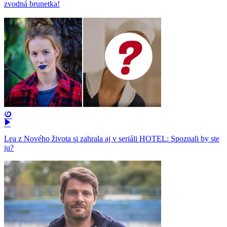
zvodná brunetka!
Lea z Nového života si zahrala aj v seriáli HOTEL: Spoznali by ste
ju?