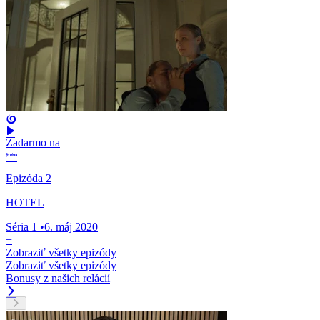
Zadarmo na
Epizóda 2
HOTEL
Séria 1
•
6. máj 2020
+
Zobraziť všetky epizódy
Zobraziť všetky epizódy
Bonusy z našich relácií