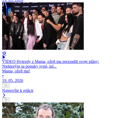
VIDEO Hviezdy z Mama, ožeň ma prezradili svoje plány:
Niektorým sa ponuky sypú, iní...
Mama, ožeň ma!
•
19. 05. 2026
Najnovšie k relácii