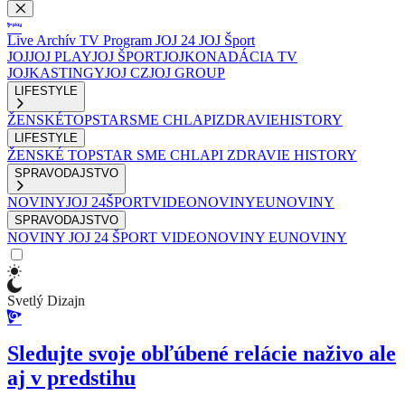
Live
Archív
TV Program
JOJ 24
JOJ Šport
JOJ
JOJ PLAY
JOJ ŠPORT
JOJKO
NADÁCIA TV
JOJ
KASTINGY
JOJ CZ
JOJ GROUP
LIFESTYLE
ŽENSKÉ
TOPSTAR
SME CHLAPI
ZDRAVIE
HISTORY
LIFESTYLE
ŽENSKÉ
TOPSTAR
SME CHLAPI
ZDRAVIE
HISTORY
SPRAVODAJSTVO
NOVINY
JOJ 24
ŠPORT
VIDEONOVINY
EUNOVINY
SPRAVODAJSTVO
NOVINY
JOJ 24
ŠPORT
VIDEONOVINY
EUNOVINY
Svetlý Dizajn
Sledujte svoje obľúbené relácie naživo ale
aj v predstihu