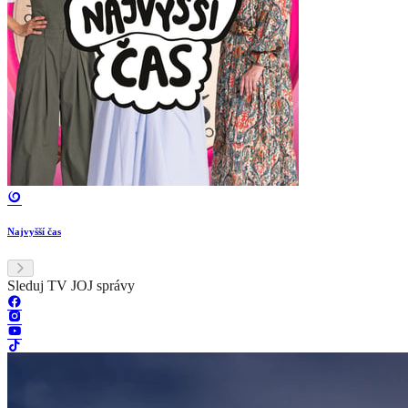
Najvyšší čas
Sleduj TV JOJ správy