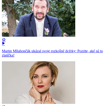
Martin Mňahončák ukázal svoje rozkošné dcérky: Pozrite, aké sú to
zlatíčka!