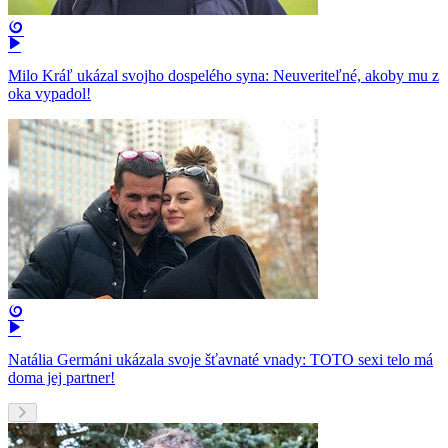
Milo Kráľ ukázal svojho dospelého syna: Neuveriteľné, akoby mu z
oka vypadol!
Natália Germáni ukázala svoje šťavnaté vnady: TOTO sexi telo má
doma jej partner!