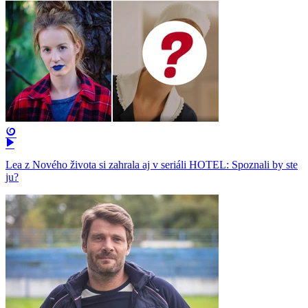
Lea z Nového života si zahrala aj v seriáli HOTEL: Spoznali by ste
ju?