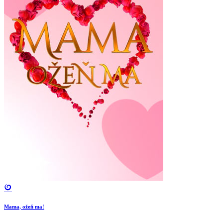
Mama, ožeň ma!