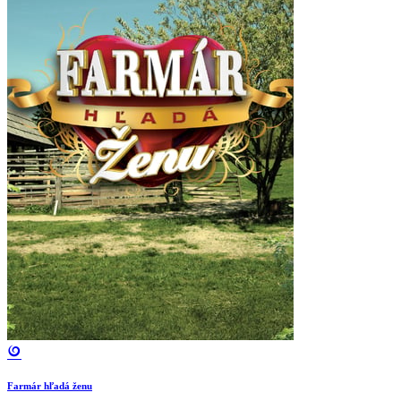
Farmár hľadá ženu