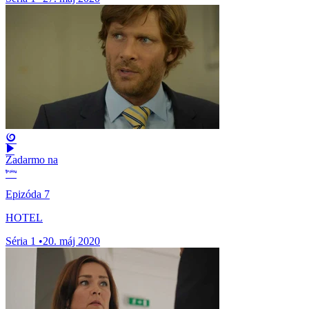
Zadarmo na
Epizóda 7
HOTEL
Séria 1
•
20. máj 2020