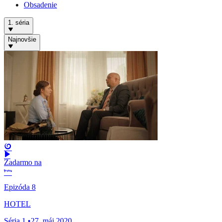
Obsadenie
1. séria
Najnovšie
Zadarmo na
Epizóda 8
HOTEL
Séria 1
•
27. máj 2020