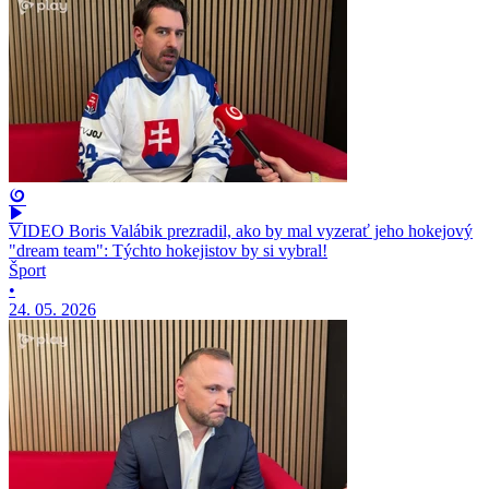
VIDEO Boris Valábik prezradil, ako by mal vyzerať jeho hokejový
"dream team": Týchto hokejistov by si vybral!
Šport
•
24. 05. 2026