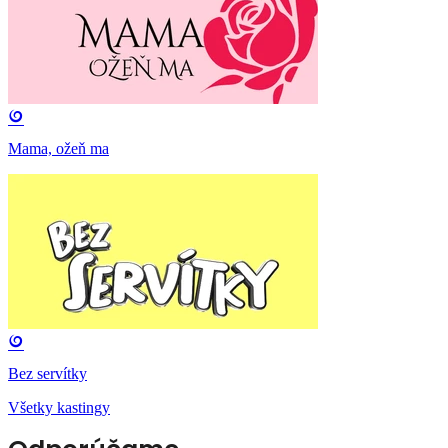
Mama, ožeň ma
Bez servítky
Všetky kastingy