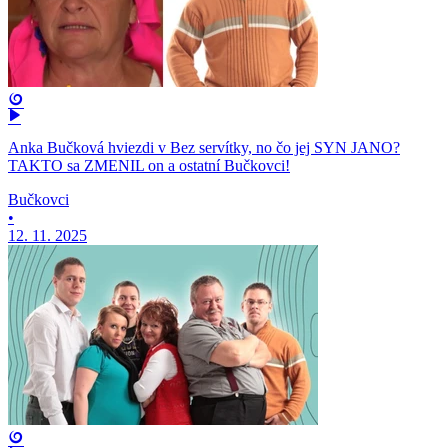
Anka Bučková hviezdi v Bez servítky, no čo jej SYN JANO?
TAKTO sa ZMENIL on a ostatní Bučkovci!
Bučkovci
•
12. 11. 2025