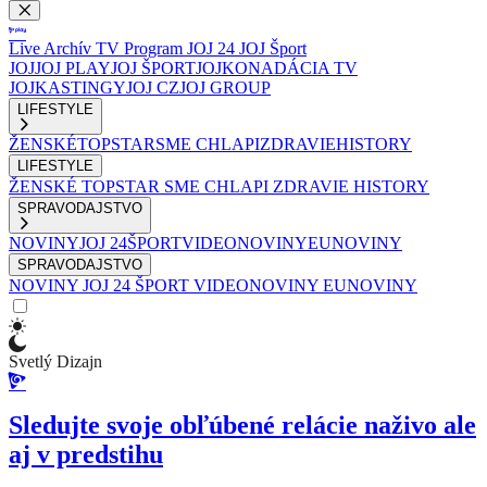
Live
Archív
TV Program
JOJ 24
JOJ Šport
JOJ
JOJ PLAY
JOJ ŠPORT
JOJKO
NADÁCIA TV
JOJ
KASTINGY
JOJ CZ
JOJ GROUP
LIFESTYLE
ŽENSKÉ
TOPSTAR
SME CHLAPI
ZDRAVIE
HISTORY
LIFESTYLE
ŽENSKÉ
TOPSTAR
SME CHLAPI
ZDRAVIE
HISTORY
SPRAVODAJSTVO
NOVINY
JOJ 24
ŠPORT
VIDEONOVINY
EUNOVINY
SPRAVODAJSTVO
NOVINY
JOJ 24
ŠPORT
VIDEONOVINY
EUNOVINY
Svetlý Dizajn
Sledujte svoje obľúbené relácie naživo ale
aj v predstihu