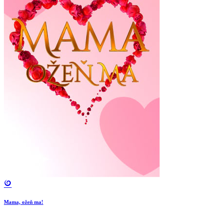
Mama, ožeň ma!