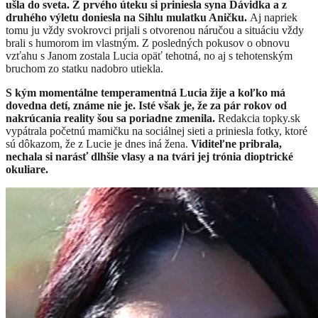
u
šla do sveta. Z prvého úteku si priniesla syna Dávidka a z
druhého výletu
doniesla
na Sihlu mulatku Aničku.
Aj napriek
tomu ju vždy svokrovci prijali s otvorenou náručou a situáciu vždy
brali s humorom im vlastným.
Z posledných pokusov o obnovu
vzťahu s Janom zostala Lucia opäť tehotná, no aj s tehotenským
bruchom zo statku nadobro utiekla.
S kým momentálne temperamentná Lucia žije a koľko má
dovedna detí, známe nie je. Isté však je, že za pár rokov od
nakrúcania reality šou sa poriadne zmenila.
Redakcia topky.sk
vypátrala početnú mamičku na sociálnej sieti a priniesla fotky, ktoré
sú dôkazom, že z Lucie je dnes iná žena.
Viditeľne pribrala,
nechala si narásť dlhšie vlasy a na tvári jej trónia dioptrické
okuliare.