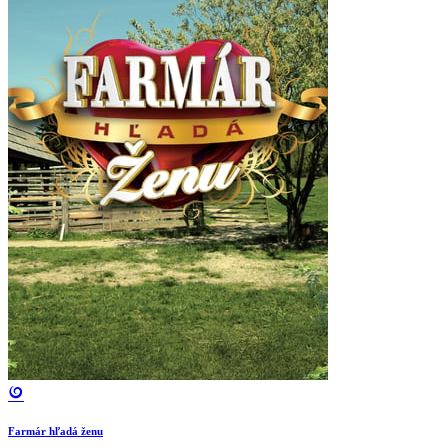
Farmár hľadá ženu