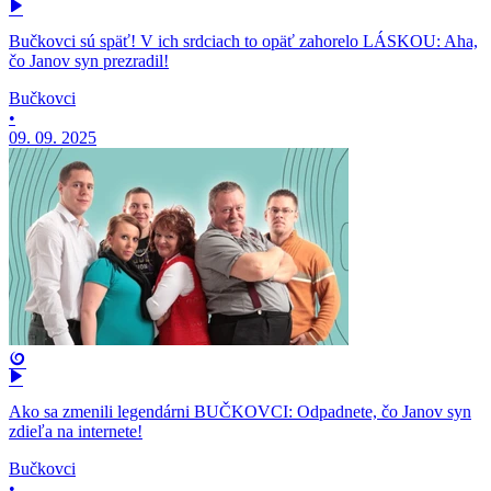
Bučkovci sú späť! V ich srdciach to opäť zahorelo LÁSKOU: Aha,
čo Janov syn prezradil!
Bučkovci
•
09. 09. 2025
Ako sa zmenili legendárni BUČKOVCI: Odpadnete, čo Janov syn
zdieľa na internete!
Bučkovci
•