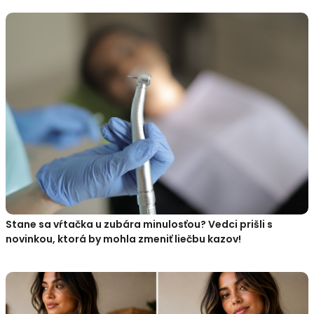
Stane sa vŕtačka u zubára minulosťou? Vedci prišli s
novinkou, ktorá by mohla zmeniť liečbu kazov!