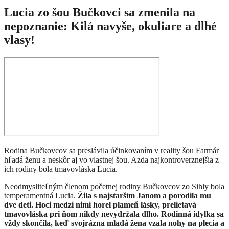
Lucia zo šou Bučkovci sa zmenila na
nepoznanie: Kilá navyše, okuliare a dlhé
vlasy!
Rodina Bučkovcov sa preslávila účinkovaním v reality šou Farmár
hľadá ženu a neskôr aj vo vlastnej šou. Azda najkontroverznejšia z
ich rodiny bola tmavovláska Lucia.
Neodmysliteľným členom početnej rodiny Bučkovcov zo Sihly bola
temperamentná Lucia.
Žila s najstarším Janom a porodila mu
dve deti.
Hoci medzi nimi horel plameň lásky, prelietavá
tmavovláska pri ňom nikdy nevydržala dlho.
R
odinná idylka sa
vždy skončila, keď svojrázna mladá žena vzala nohy na plecia a