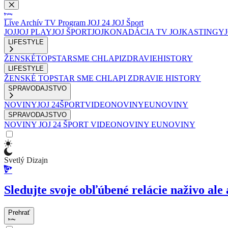
Live
Archív
TV Program
JOJ 24
JOJ Šport
JOJ
JOJ PLAY
JOJ ŠPORT
JOJKO
NADÁCIA TV JOJ
KASTINGY
LIFESTYLE
ŽENSKÉ
TOPSTAR
SME CHLAPI
ZDRAVIE
HISTORY
LIFESTYLE
ŽENSKÉ
TOPSTAR
SME CHLAPI
ZDRAVIE
HISTORY
SPRAVODAJSTVO
NOVINY
JOJ 24
ŠPORT
VIDEONOVINY
EUNOVINY
SPRAVODAJSTVO
NOVINY
JOJ 24
ŠPORT
VIDEONOVINY
EUNOVINY
Svetlý Dizajn
Sledujte svoje obľúbené relácie naživo ale 
Prehrať