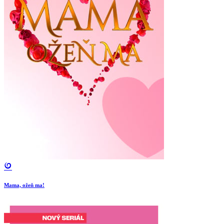
Mama, ožeň ma!