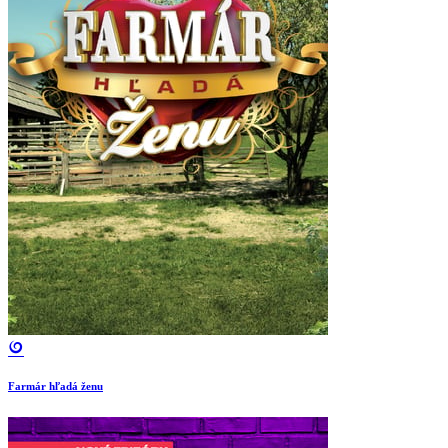
Farmár hľadá ženu