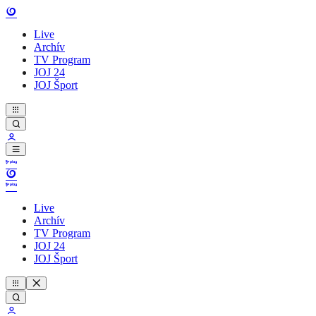
Live
Archív
TV Program
JOJ 24
JOJ Šport
Live
Archív
TV Program
JOJ 24
JOJ Šport