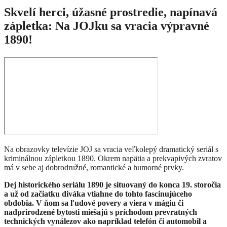
Skvelí herci, úžasné prostredie, napínavá
zápletka: Na JOJku sa vracia výpravné
1890!
Na obrazovky televízie JOJ sa vracia veľkolepý dramatický seriál s
kriminálnou zápletkou 1890. Okrem napätia a prekvapivých zvratov
má v sebe aj dobrodružné, romantické a humorné prvky.
Dej historického seriálu 1890 je situovaný do konca 19. storočia
a už od začiatku diváka vtiahne do tohto fascinujúceho
obdobia. V ňom sa ľudové povery a viera v mágiu či
nadprirodzené bytosti miešajú s príchodom prevratných
technických vynálezov ako napríklad telefón či automobil a