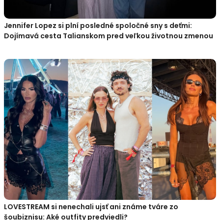
Jennifer Lopez si plní posledné spoločné sny s deťmi:
Dojímavá cesta Talianskom pred veľkou životnou zmenou
LOVESTREAM si nenechali ujsť ani známe tváre zo
šoubiznisu: Aké outfity predviedli?