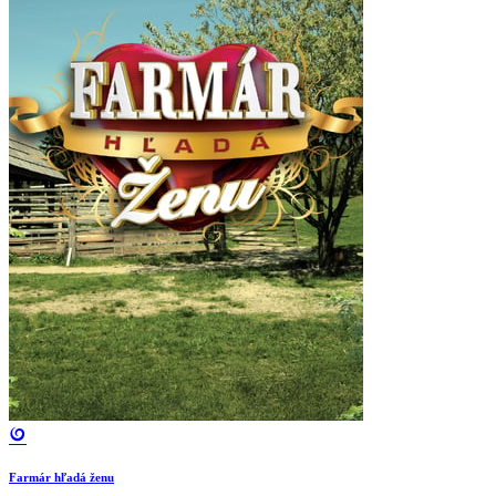
Farmár hľadá ženu