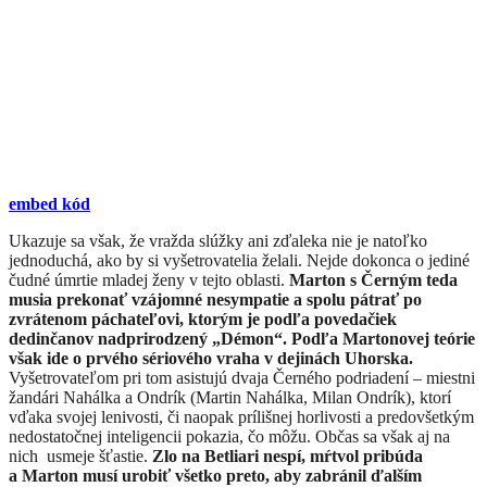
embed kód
​Ukazuje sa však, že vražda slúžky ani zďaleka nie je natoľko
jednoduchá, ako by si vyšetrovatelia želali. Nejde dokonca o jediné
čudné úmrtie mladej ženy v tejto oblasti.
Marton s Černým teda
musia prekonať vzájomné nesympatie a spolu pátrať po
zvrátenom páchateľovi, ktorým je podľa povedačiek
dedinčanov nadprirodzený „Démon“. Podľa Martonovej teórie
však ide o prvého sériového vraha v dejinách Uhorska.
Vyšetrovateľom pri tom asistujú dvaja Černého podriadení – miestni
žandári Nahálka a Ondrík (Martin Nahálka, Milan Ondrík), ktorí
vďaka svojej lenivosti, či naopak prílišnej horlivosti a predovšetkým
nedostatočnej inteligencii pokazia, čo môžu. Občas sa však aj na
nich usmeje šťastie.
Zlo na Betliari nespí, mŕtvol pribúda
a Marton musí urobiť všetko preto, aby zabránil ďalším