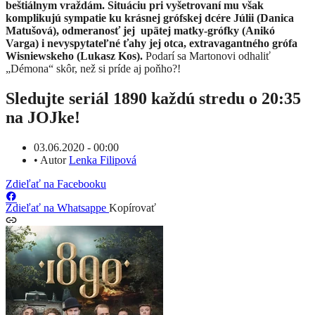
beštiálnym vraždám. Situáciu pri vyšetrovaní mu však
komplikujú sympatie ku krásnej grófskej dcére Júlii (Danica
Matušová), odmeranosť jej upätej matky-grófky (Anikó
Varga) i nevyspytateľné ťahy jej otca, extravagantného grófa
Wisniewskeho (Lukasz Kos).
Podarí sa Martonovi odhaliť
„Démona“ skôr, než si príde aj poňho?!
Sledujte seriál 1890 každú stredu o 20:35
na JOJke!
03.06.2020 - 00:00
•
Autor
Lenka Filipová
Zdieľať na Facebooku
Zdieľať na Whatsappe
Kopírovať