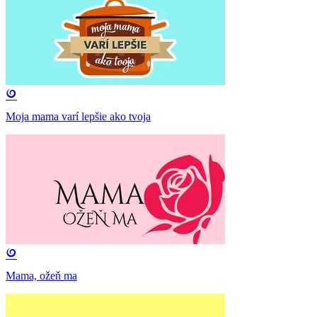
Moja mama varí lepšie ako tvoja
Mama, ožeň ma