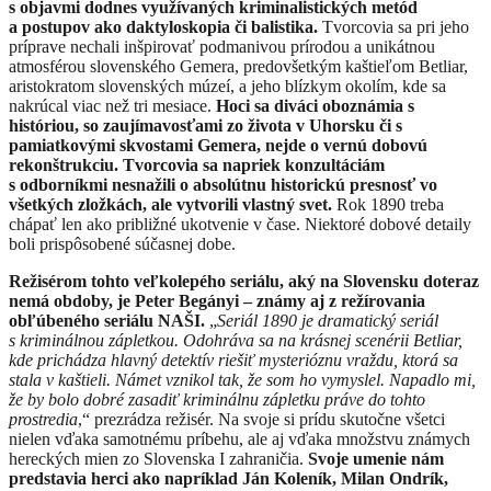
s objavmi dodnes využívaných kriminalistických metód
a postupov ako daktyloskopia či balistika.
Tvorcovia sa pri jeho
príprave nechali inšpirovať podmanivou prírodou a unikátnou
atmosférou slovenského Gemera, predovšetkým kaštieľom Betliar,
aristokratom slovenských múzeí, a jeho blízkym okolím, kde sa
nakrúcal viac než tri mesiace.
Hoci sa diváci oboznámia s
históriou, so zaujímavosťami zo života v Uhorsku či s
pamiatkovými skvostami Gemera, nejde o vernú dobovú
rekonštrukciu. Tvorcovia sa napriek konzultáciám
s odborníkmi nesnažili o absolútnu historickú presnosť vo
všetkých zložkách, ale vytvorili vlastný svet.
Rok 1890 treba
chápať len ako približné ukotvenie v čase. Niektoré dobové detaily
boli prispôsobené súčasnej dobe.
Režisérom tohto veľkolepého seriálu, aký na Slovensku doteraz
nemá obdoby, je Peter Begányi – známy aj z režírovania
obľúbeného seriálu NAŠI.
„
Seriál 1890 je dramatický seriál
s kriminálnou zápletkou. Odohráva sa na krásnej scenérii Betliar,
kde prichádza hlavný detektív riešiť mysterióznu vraždu, ktorá sa
stala v kaštieli. Námet vznikol tak, že som ho vymyslel. Napadlo mi,
že by bolo dobré zasadiť kriminálnu zápletku práve do tohto
prostredia
,“ prezrádza režisér. Na svoje si prídu skutočne všetci
nielen vďaka samotnému príbehu, ale aj vďaka množstvu známych
hereckých mien zo Slovenska I zahraničia.
Svoje umenie nám
predstavia herci ako napríklad Ján Koleník, Milan Ondrík,