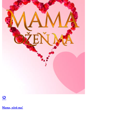
Mama, ožeň ma!