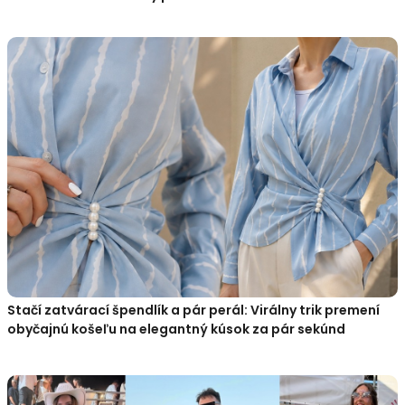
Stačí zatvárací špendlík a pár perál: Virálny trik premení
obyčajnú košeľu na elegantný kúsok za pár sekúnd