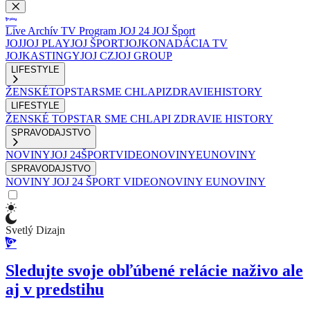
Live
Archív
TV Program
JOJ 24
JOJ Šport
JOJ
JOJ PLAY
JOJ ŠPORT
JOJKO
NADÁCIA TV
JOJ
KASTINGY
JOJ CZ
JOJ GROUP
LIFESTYLE
ŽENSKÉ
TOPSTAR
SME CHLAPI
ZDRAVIE
HISTORY
LIFESTYLE
ŽENSKÉ
TOPSTAR
SME CHLAPI
ZDRAVIE
HISTORY
SPRAVODAJSTVO
NOVINY
JOJ 24
ŠPORT
VIDEONOVINY
EUNOVINY
SPRAVODAJSTVO
NOVINY
JOJ 24
ŠPORT
VIDEONOVINY
EUNOVINY
Svetlý Dizajn
Sledujte svoje obľúbené relácie naživo ale
aj v predstihu