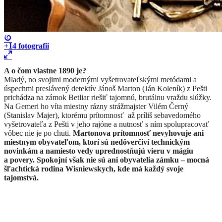
+14
fotografii
A o čom vlastne 1890 je?
Mladý, no svojimi modernými vyšetrovateľskými metódami a
úspechmi preslávený detektív Jánoš Marton (Ján Koleník) z Pešti
prichádza na zámok Betliar riešiť tajomnú, brutálnu vraždu slúžky.
Na Gemeri ho víta miestny rázny strážmajster Vilém Černý
(Stanislav Majer), ktorému prítomnosť až príliš sebavedomého
vyšetrovateľa z Pešti v jeho rajóne a nutnosť s ním spolupracovať
vôbec nie je po chuti.
Martonova prítomnosť nevyhovuje ani
miestnym obyvateľom, ktorí sú nedôverčiví technickým
novinkám a namiesto vedy uprednostňujú vieru v mágiu
a povery. Spokojní však nie sú ani obyvatelia zámku – mocná
šľachtická rodina Wisniewskych, kde má každý svoje
tajomstvá.