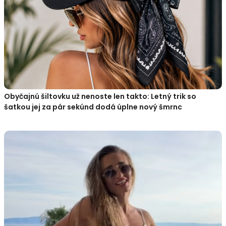
Obyčajnú šiltovku už nenoste len takto: Letný trik so
šatkou jej za pár sekúnd dodá úplne nový šmrnc