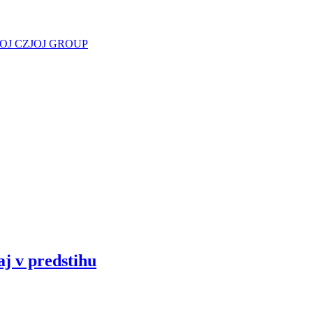
JOJ CZ
JOJ GROUP
aj v predstihu