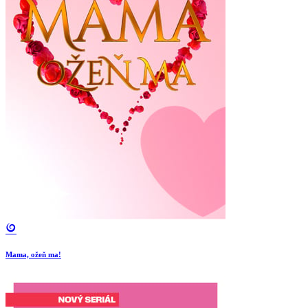
Mama, ožeň ma!