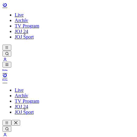
Live
Archív
TV Program
JOJ 24
JOJ Šport
Live
Archív
TV Program
JOJ 24
JOJ Šport