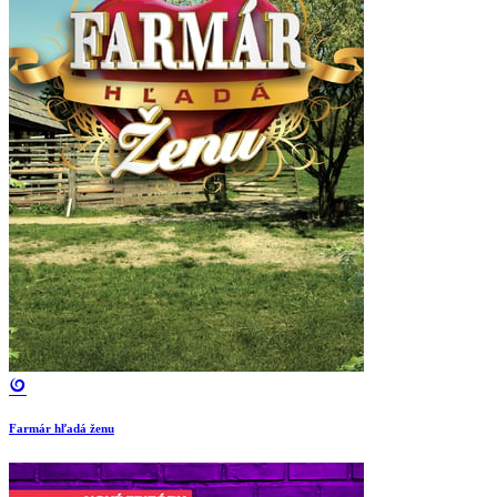
Farmár hľadá ženu