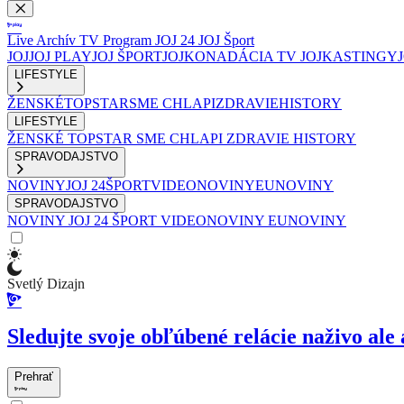
Live
Archív
TV Program
JOJ 24
JOJ Šport
JOJ
JOJ PLAY
JOJ ŠPORT
JOJKO
NADÁCIA TV JOJ
KASTINGY
LIFESTYLE
ŽENSKÉ
TOPSTAR
SME CHLAPI
ZDRAVIE
HISTORY
LIFESTYLE
ŽENSKÉ
TOPSTAR
SME CHLAPI
ZDRAVIE
HISTORY
SPRAVODAJSTVO
NOVINY
JOJ 24
ŠPORT
VIDEONOVINY
EUNOVINY
SPRAVODAJSTVO
NOVINY
JOJ 24
ŠPORT
VIDEONOVINY
EUNOVINY
Svetlý Dizajn
Sledujte svoje obľúbené relácie naživo ale 
Prehrať