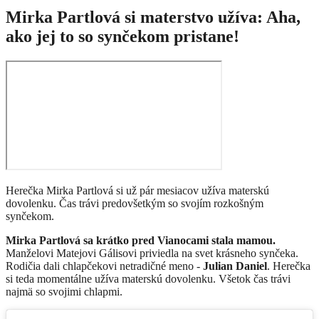
Mirka Partlová si materstvo užíva: Aha,
ako jej to so synčekom pristane!
Herečka Mirka Partlová si už pár mesiacov užíva materskú
dovolenku. Čas trávi predovšetkým so svojím rozkošným
synčekom.
Mirka Partlová sa krátko pred Vianocami stala mamou.
Manželovi Matejovi Gálisovi priviedla na svet krásneho synčeka.
Rodičia dali chlapčekovi netradičné meno -
Julian Daniel
. Herečka
si teda momentálne užíva materskú dovolenku. Všetok čas trávi
najmä so svojimi chlapmi.