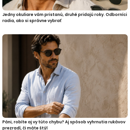
Jedny okuliare vám pristanú, druhé pridajú roky. Odborníci
radia, ako si správne vybrať
Páni, robíte aj vy túto chybu? Aj spôsob vyhrnutia rukávov
prezradí, či máte štýl