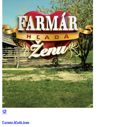
Farmár hľadá ženu