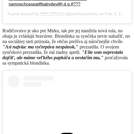
namnechcespat#babydevil#j.d.g.#???
A post shared by
ᴹᴵᴿᴷᴬ ᴾᴬᴿᵀᴸᴼⱽᴬ
(@partlovamirka) on
Feb 3, 2020 at 8:49am PST
Rodičovstvo je ako pre Mirku, tak pre jej manžela nová rola, no
obaja ju zvládajú bravúrne. Blondínka sa synčeka nevie nabažiť, no
na sociálnej sieti priznala, že občas prežíva aj náročnejšie chvíle.
"Asi najviac ma vyčerpáva nespánok,"
prezradila. O svojom
synčekovi prezradila, že má riadny apetít.
"Ešte som neprestala
dojčiť, ale máme veľkého papkáča a nestačím mu,"
posťažovala
sa sympatická blondínka.