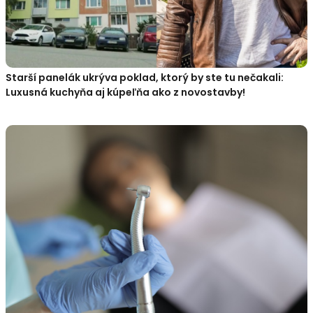
Starší panelák ukrýva poklad, ktorý by ste tu nečakali:
Luxusná kuchyňa aj kúpeľňa ako z novostavby!