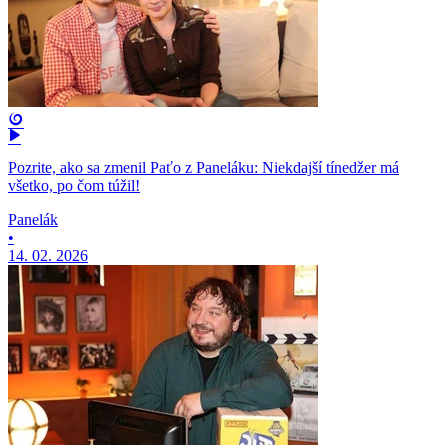
Pozrite, ako sa zmenil Paťo z Paneláku: Niekdajší tínedžer má
všetko, po čom túžil!
Panelák
•
14. 02. 2026