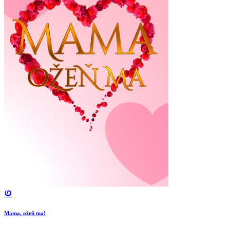
Mama, ožeň ma!