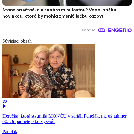
Stane sa vŕtačka u zubára minulosťou? Vedci prišli s
novinkou, ktorá by mohla zmeniť liečbu kazov!
Súvisiaci obsah
Herečka, ktorá stvárnila MONČU v seriáli Panelák, má už takmer
60: Odpadnete, ako vyzerá!
Panelák