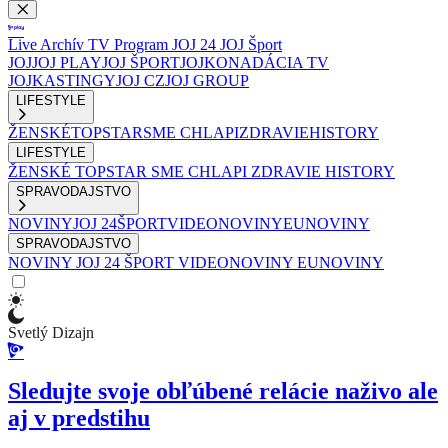
Live
Archív
TV Program
JOJ 24
JOJ Šport
JOJ
JOJ PLAY
JOJ ŠPORT
JOJKO
NADÁCIA TV
JOJ
KASTINGY
JOJ CZ
JOJ GROUP
LIFESTYLE
ŽENSKÉ
TOPSTAR
SME CHLAPI
ZDRAVIE
HISTORY
LIFESTYLE
ŽENSKÉ
TOPSTAR
SME CHLAPI
ZDRAVIE
HISTORY
SPRAVODAJSTVO
NOVINY
JOJ 24
ŠPORT
VIDEONOVINY
EUNOVINY
SPRAVODAJSTVO
NOVINY
JOJ 24
ŠPORT
VIDEONOVINY
EUNOVINY
Svetlý Dizajn
Sledujte svoje obľúbené relácie naživo ale
aj v predstihu