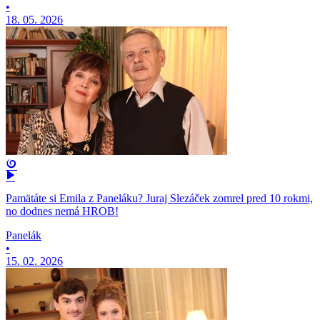
•
18. 05. 2026
Pamätáte si Emila z Paneláku? Juraj Slezáček zomrel pred 10 rokmi,
no dodnes nemá HROB!
Panelák
•
15. 02. 2026