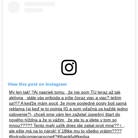
View this post on Instagram
My len tak! ?Aj napriek tomu , že nie som TU teraz až tak
aktívna , stále vás pribúda a píše čoraz viac a viac? teším
sa!!!? A keďže mám pocit, že moje posledné posty boli samá
reklama (aj keď je to pointa IG a som vďačná za každé jedno
oslovenie?), chceli sme vám len zaželať úspešný štart do
nového týždna a že si vážim , že ste tu a idete v tom so
mnou????? Tento malý uzlík dnes ide zatial proti mne??‍♀️ ,
ale ešte má na to nárok! V 18tke mu to všetko vrátim????
#bytrodicomjenarocne#?#thankful#kedsa