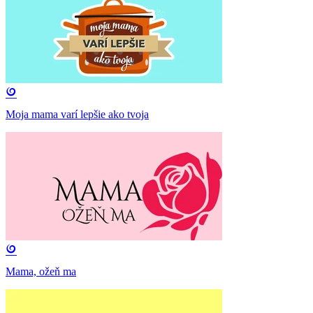
Moja mama varí lepšie ako tvoja
Mama, ožeň ma