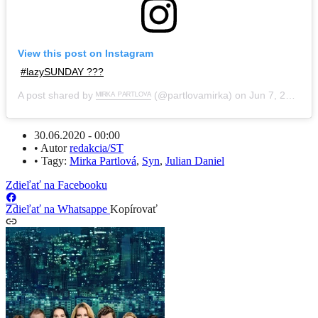
View this post on Instagram
#lazySUNDAY ???
A post shared by
ᴹᴵᴿᴷᴬ ᴾᴬᴿᵀᴸᴼⱽᴬ
(@partlovamirka) on
Jun 7, 2020 at 8:56am PDT
30.06.2020 - 00:00
•
Autor
redakcia/ST
•
Tagy:
Mirka Partlová
,
Syn
,
Julian Daniel
Zdieľať na Facebooku
Zdieľať na Whatsappe
Kopírovať