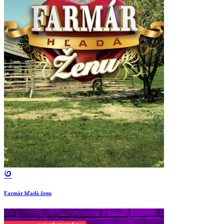
Farmár hľadá ženu