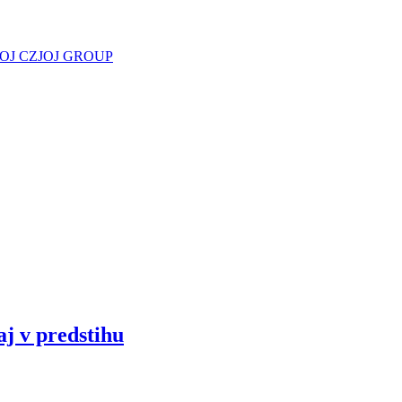
JOJ CZ
JOJ GROUP
aj v predstihu