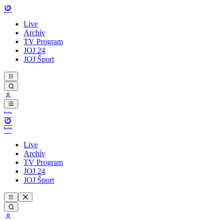
Live
Archív
TV Program
JOJ 24
JOJ Šport
Live
Archív
TV Program
JOJ 24
JOJ Šport