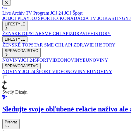
Live
Archív
TV Program
JOJ 24
JOJ Šport
JOJ
JOJ PLAY
JOJ ŠPORT
JOJKO
NADÁCIA TV JOJ
KASTINGY
LIFESTYLE
ŽENSKÉ
TOPSTAR
SME CHLAPI
ZDRAVIE
HISTORY
LIFESTYLE
ŽENSKÉ
TOPSTAR
SME CHLAPI
ZDRAVIE
HISTORY
SPRAVODAJSTVO
NOVINY
JOJ 24
ŠPORT
VIDEONOVINY
EUNOVINY
SPRAVODAJSTVO
NOVINY
JOJ 24
ŠPORT
VIDEONOVINY
EUNOVINY
Svetlý Dizajn
Sledujte svoje obľúbené relácie naživo ale 
Prehrať