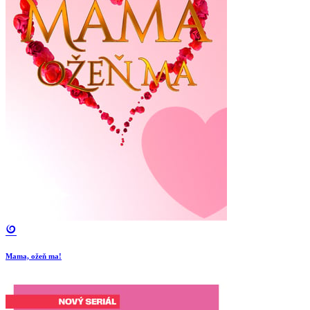
Mama, ožeň ma!