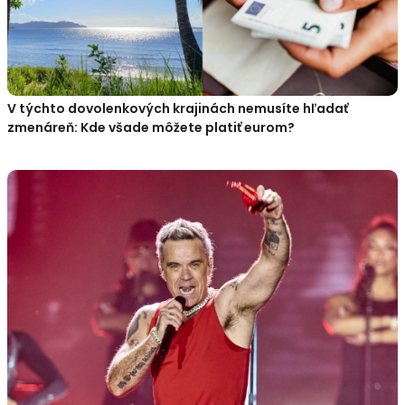
V týchto dovolenkových krajinách nemusíte hľadať
zmenáreň: Kde všade môžete platiť eurom?