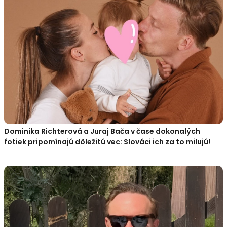
Dominika Richterová a Juraj Bača v čase dokonalých
fotiek pripomínajú dôležitú vec: Slováci ich za to milujú!