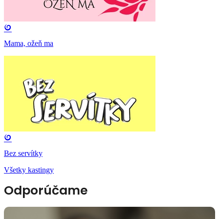
Mama, ožeň ma
Bez servítky
Všetky kastingy
Odporúčame