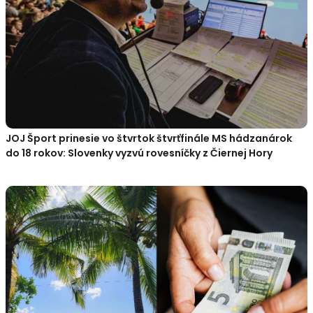
JOJ Šport prinesie vo štvrtok štvrťfinále MS hádzanárok
do 18 rokov: Slovenky vyzvú rovesníčky z Čiernej Hory