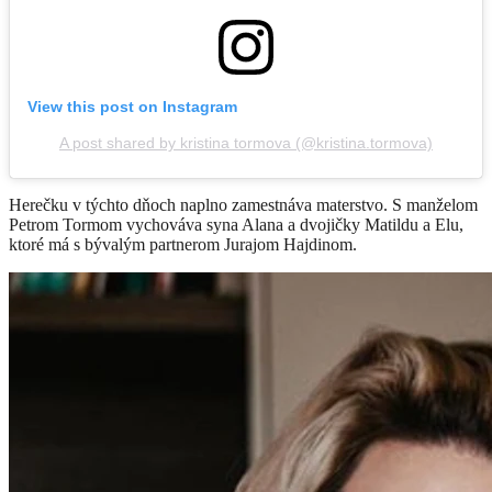
View this post on Instagram
A post shared by kristina tormova (@kristina.tormova)
Herečku v týchto dňoch naplno zamestnáva materstvo. S manželom
Petrom Tormom vychováva syna Alana a dvojičky Matildu a Elu,
ktoré má s bývalým partnerom Jurajom Hajdinom.