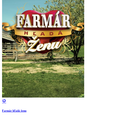
Farmár hľadá ženu