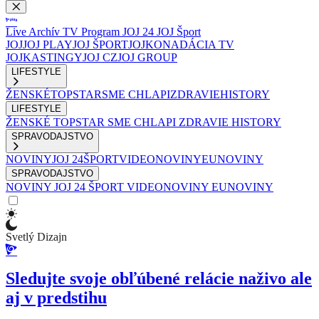
Live
Archív
TV Program
JOJ 24
JOJ Šport
JOJ
JOJ PLAY
JOJ ŠPORT
JOJKO
NADÁCIA TV
JOJ
KASTINGY
JOJ CZ
JOJ GROUP
LIFESTYLE
ŽENSKÉ
TOPSTAR
SME CHLAPI
ZDRAVIE
HISTORY
LIFESTYLE
ŽENSKÉ
TOPSTAR
SME CHLAPI
ZDRAVIE
HISTORY
SPRAVODAJSTVO
NOVINY
JOJ 24
ŠPORT
VIDEONOVINY
EUNOVINY
SPRAVODAJSTVO
NOVINY
JOJ 24
ŠPORT
VIDEONOVINY
EUNOVINY
Svetlý Dizajn
Sledujte svoje obľúbené relácie naživo ale
aj v predstihu