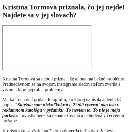
Kristína Tormová priznala, čo jej nejde!
Nájdete sa v jej slovách?
Kristína Tormová sa nebojí priznať, že aj ona má bežné problémy.
Prednedávnom sa na svojom Instagrame sledovateľom zverila s
vecami, ktoré jej robia problémy.
Matka troch detí pridala fotografiu, ku ktorej napísala autentický
popis.
"S
kúšala som niekoľkokrát o 22:00 vyzerať ako teta v
reklamnom katológu v pyžamku. To neviem to. To nie je moja
parketa,"
uviedla herečka nenamaľovaná a nahodená v červenom
pyžame.
V príspevku sa však fanúšikom zdôverila tiež s tým, že nevie