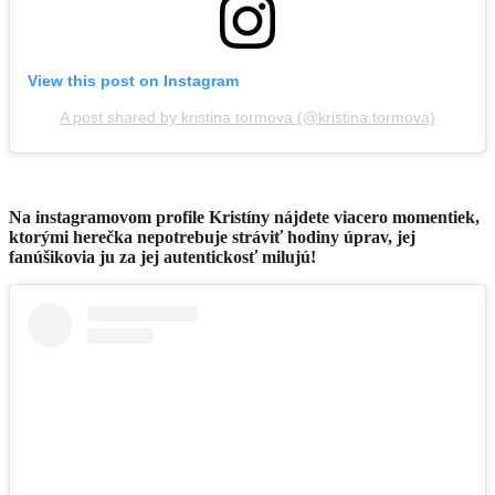
View this post on Instagram
A post shared by kristina tormova (@kristina.tormova)
Na instagramovom profile Kristíny nájdete viacero momentiek,
ktorými herečka nepotrebuje stráviť hodiny úprav, jej
fanúšikovia ju za jej autentickosť milujú!