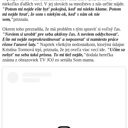
niekoľko ďalších vecí. V jej slovách sa množstvo z nás určite nájde.
"
Potom mi nejde ešte byť pokojná, keď mi niekto klame. Potom
mi nejde hrať, že som s niekým ok, keď s ním ok nie
som,"
priznala.
Okrem toho prezradila, že má problém s tým spraviť si voľný čas.
"Neviem si urobiť pre seba aktívny čas. A neviem oddychovať.
Ešte mi nejde neprokrastinovať a nepozerať si namiesto práce
rôzne ľanové šaty."
Napriek všetkým nedostatkom, ktorými údajne
Kristína Tormová trpí, priznala, že jej oveľa viac vecí ide.
"Učím sa
nebyť na seba taká prísna. To mi tiež nejde,"
dodala herečka
známa z obrazoviek TV JOJ zo seriálu Som mama.