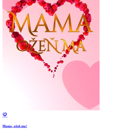
Mama, ožeň ma!