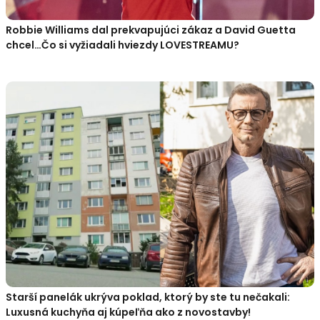
Robbie Williams dal prekvapujúci zákaz a David Guetta
chcel…Čo si vyžiadali hviezdy LOVESTREAMU?
Starší panelák ukrýva poklad, ktorý by ste tu nečakali:
Luxusná kuchyňa aj kúpeľňa ako z novostavby!