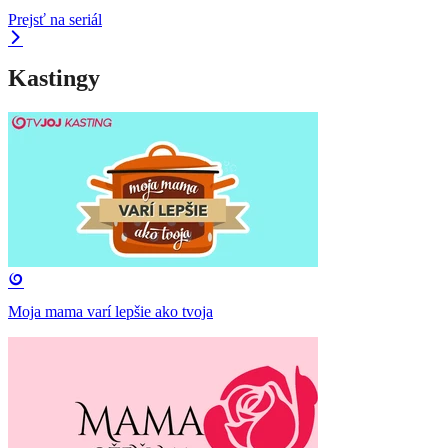
Prejsť na seriál
Kastingy
Moja mama varí lepšie ako tvoja