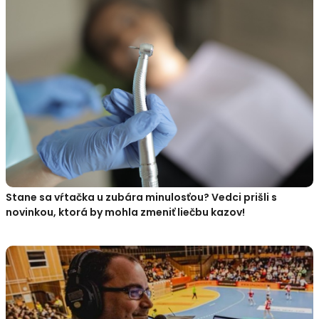
Stane sa vŕtačka u zubára minulosťou? Vedci prišli s
novinkou, ktorá by mohla zmeniť liečbu kazov!