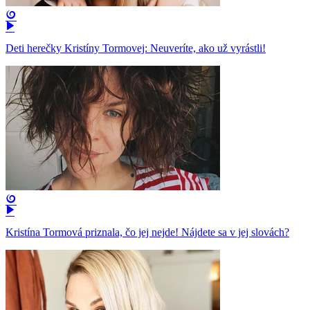
Deti herečky Kristíny Tormovej: Neuveríte, ako už vyrástli!
Kristína Tormová priznala, čo jej nejde! Nájdete sa v jej slovách?