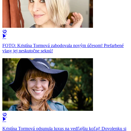
FOTO: Kristína Tormová zabodovala novým účesom! Prefarbené
vlasy jej neskutočne seknú!
Kristína Tormová odsunula luxus na vedľajšiu koľaj! Dovolenku si