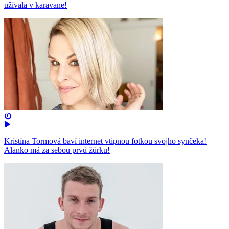
užívala v karavane!
Kristína Tormová baví internet vtipnou fotkou svojho synčeka!
Alanko má za sebou prvú žúrku!