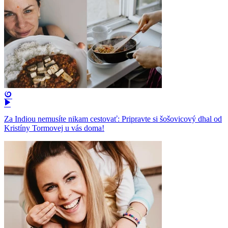
Za Indiou nemusíte nikam cestovať: Pripravte si šošovicový dhal od
Kristíny Tormovej u vás doma!