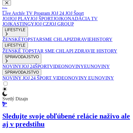
Live
Archív
TV Program
JOJ 24
JOJ Šport
JOJ
JOJ PLAY
JOJ ŠPORT
JOJKO
NADÁCIA TV
JOJ
KASTINGY
JOJ CZ
JOJ GROUP
LIFESTYLE
ŽENSKÉ
TOPSTAR
SME CHLAPI
ZDRAVIE
HISTORY
LIFESTYLE
ŽENSKÉ
TOPSTAR
SME CHLAPI
ZDRAVIE
HISTORY
SPRAVODAJSTVO
NOVINY
JOJ 24
ŠPORT
VIDEONOVINY
EUNOVINY
SPRAVODAJSTVO
NOVINY
JOJ 24
ŠPORT
VIDEONOVINY
EUNOVINY
Svetlý Dizajn
Sledujte svoje obľúbené relácie naživo ale
aj v predstihu