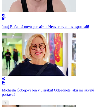
Juraj Bača má novú parťáčku: Neuveríte, ako sa spoznali!
Michaela Čobejová len v uteráku! Odpadnete, akú má skvelú
postavu!