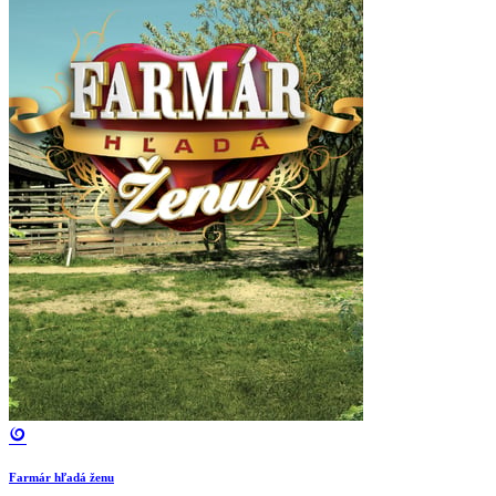
Farmár hľadá ženu