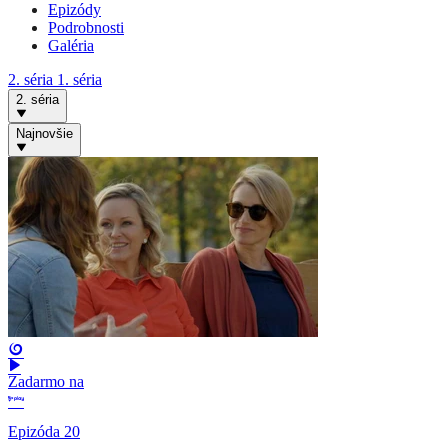
Epizódy
Podrobnosti
Galéria
2. séria
1. séria
2. séria
Najnovšie
Zadarmo na
Epizóda 20