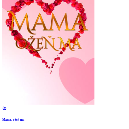
Mama, ožeň ma!