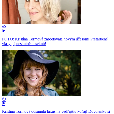
FOTO: Kristína Tormová zabodovala novým účesom! Prefarbené
vlasy jej neskutočne seknú!
Kristína Tormová odsunula luxus na vedľajšiu koľaj! Dovolenku si