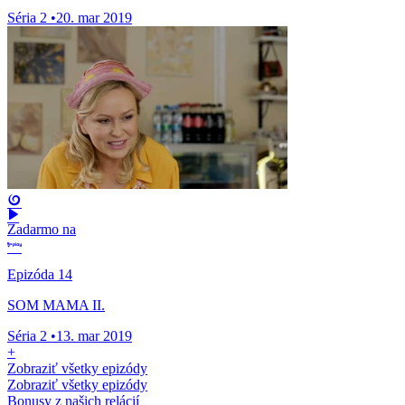
Séria 2
•
20. mar 2019
Zadarmo na
Epizóda 14
SOM MAMA II.
Séria 2
•
13. mar 2019
+
Zobraziť všetky epizódy
Zobraziť všetky epizódy
Bonusy z našich relácií