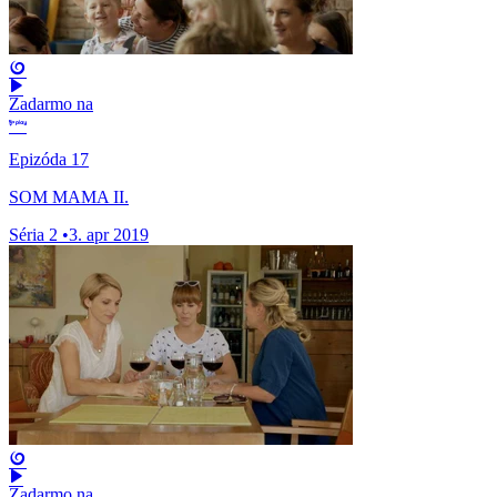
Zadarmo na
Epizóda 17
SOM MAMA II.
Séria 2
•
3. apr 2019
Zadarmo na