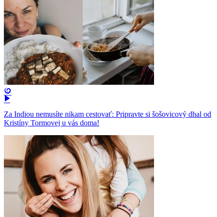
Za Indiou nemusíte nikam cestovať: Pripravte si šošovicový dhal od
Kristíny Tormovej u vás doma!