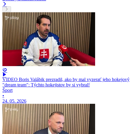
VIDEO Boris Valábik prezradil, ako by mal vyzerať jeho hokejový
"dream team": Týchto hokejistov by si vybral!
Šport
•
24. 05. 2026