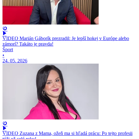
VIDEO Marián Gáborík prezradil: Je lepší hokej v Európe alebo
zámorí? Takáto je pravda!
Šport
•
24. 05. 2026
VIDEO Zuzana z Mama, ožeň ma si hľadá prácu: Po tejto profesii
túži už celé roky!