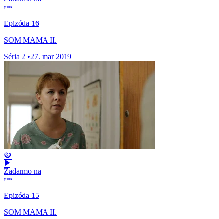
Epizóda 16
SOM MAMA II.
Séria 2
•
27. mar 2019
Zadarmo na
Epizóda 15
SOM MAMA II.