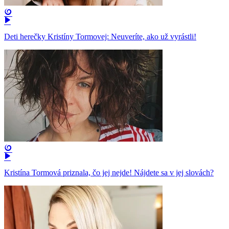
Deti herečky Kristíny Tormovej: Neuveríte, ako už vyrástli!
Kristína Tormová priznala, čo jej nejde! Nájdete sa v jej slovách?