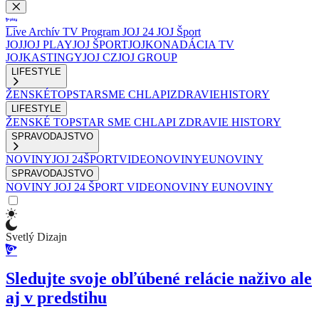
Live
Archív
TV Program
JOJ 24
JOJ Šport
JOJ
JOJ PLAY
JOJ ŠPORT
JOJKO
NADÁCIA TV
JOJ
KASTINGY
JOJ CZ
JOJ GROUP
LIFESTYLE
ŽENSKÉ
TOPSTAR
SME CHLAPI
ZDRAVIE
HISTORY
LIFESTYLE
ŽENSKÉ
TOPSTAR
SME CHLAPI
ZDRAVIE
HISTORY
SPRAVODAJSTVO
NOVINY
JOJ 24
ŠPORT
VIDEONOVINY
EUNOVINY
SPRAVODAJSTVO
NOVINY
JOJ 24
ŠPORT
VIDEONOVINY
EUNOVINY
Svetlý Dizajn
Sledujte svoje obľúbené relácie naživo ale
aj v predstihu