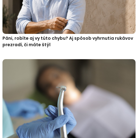
Páni, robíte aj vy túto chybu? Aj spôsob vyhrnutia rukávov
prezradí, či máte štýl