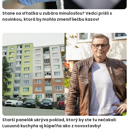
Stane sa vŕtačka u zubára minulosťou? Vedci prišli s
novinkou, ktorá by mohla zmeniť liečbu kazov!
Starší panelák ukrýva poklad, ktorý by ste tu nečakali:
Luxusná kuchyňa aj kúpeľňa ako z novostavby!