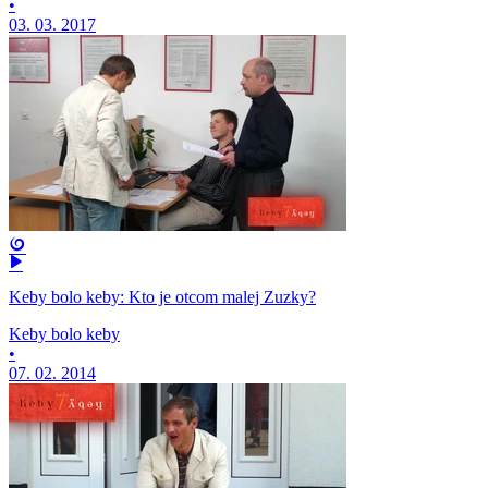
•
03. 03. 2017
Keby bolo keby: Kto je otcom malej Zuzky?
Keby bolo keby
•
07. 02. 2014