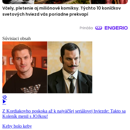
Včely, pletenie aj miliónové komiksy. Týchto 10 koníčkov
svetových hviezd vás poriadne prekvapí
Súvisiaci obsah
Z Kordiakovho poskoka až k najväčšej seriálovej hviezde: Takto sa
Koleník menil s JOJkou!
Keby bolo keby