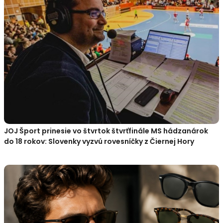
JOJ Šport prinesie vo štvrtok štvrťfinále MS hádzanárok
do 18 rokov: Slovenky vyzvú rovesníčky z Čiernej Hory