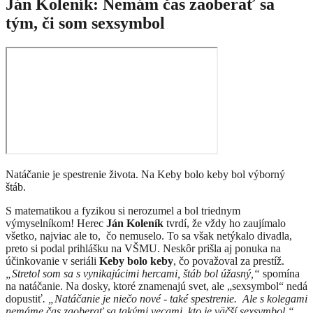
Ján Koleník: Nemám čas zaoberať sa
tým, či som sexsymbol
Natáčanie je spestrenie života. Na Keby bolo keby bol výborný
štáb.
S matematikou a fyzikou si nerozumel a bol triednym
výmyselníkom! Herec
Ján Koleník
tvrdí, že vždy ho zaujímalo
všetko, najviac ale to, čo nemuselo. To sa však netýkalo divadla,
preto si podal prihlášku na VŠMU. Neskôr prišla aj ponuka na
účinkovanie v seriáli
Keby bolo keby
, čo považoval za prestíž.
„Stretol som sa s vynikajúcimi hercami, štáb bol úžasný,“
spomína
na natáčanie. Na dosky, ktoré znamenajú svet, ale „sexsymbol“ nedá
dopustiť
. „Natáčanie je niečo nové - také spestrenie. Ale s kolegami
nemáme čas zaoberať sa takými vecami, kto je väčší sexsymbol,“