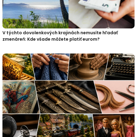
V týchto dovolenkových krajinách nemusíte hľadať
zmenáreň: Kde všade môžete platiť eurom?