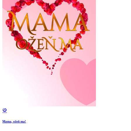
Mama, ožeň ma!