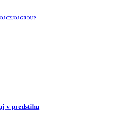
JOJ CZ
JOJ GROUP
aj v predstihu