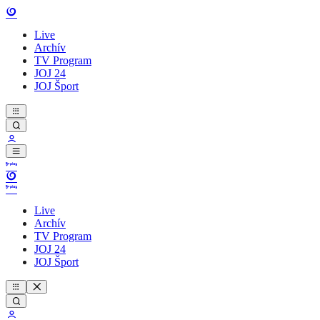
Live
Archív
TV Program
JOJ 24
JOJ Šport
Live
Archív
TV Program
JOJ 24
JOJ Šport