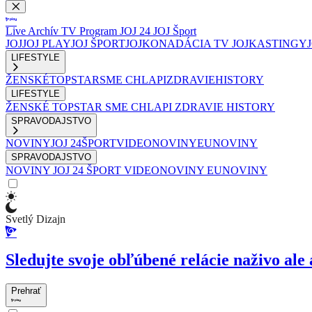
Live
Archív
TV Program
JOJ 24
JOJ Šport
JOJ
JOJ PLAY
JOJ ŠPORT
JOJKO
NADÁCIA TV JOJ
KASTINGY
LIFESTYLE
ŽENSKÉ
TOPSTAR
SME CHLAPI
ZDRAVIE
HISTORY
LIFESTYLE
ŽENSKÉ
TOPSTAR
SME CHLAPI
ZDRAVIE
HISTORY
SPRAVODAJSTVO
NOVINY
JOJ 24
ŠPORT
VIDEONOVINY
EUNOVINY
SPRAVODAJSTVO
NOVINY
JOJ 24
ŠPORT
VIDEONOVINY
EUNOVINY
Svetlý Dizajn
Sledujte svoje obľúbené relácie naživo ale 
Prehrať