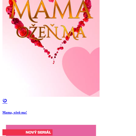
Mama, ožeň ma!