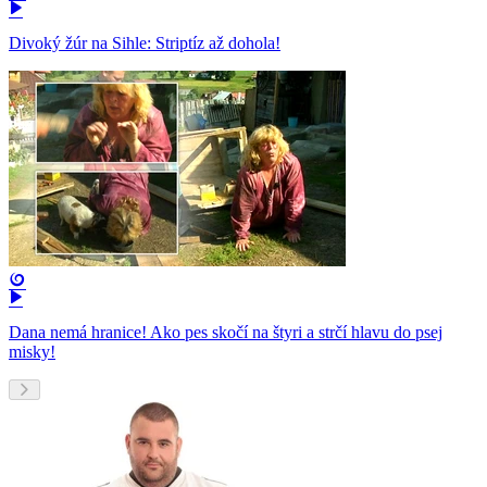
Divoký žúr na Sihle: Striptíz až dohola!
Dana nemá hranice! Ako pes skočí na štyri a strčí hlavu do psej
misky!