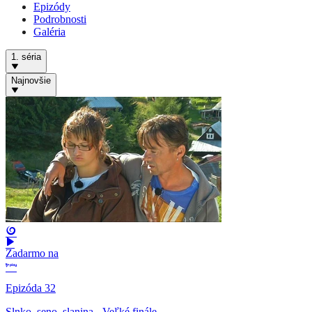
Epizódy
Podrobnosti
Galéria
1. séria
Najnovšie
Zadarmo na
Epizóda 32
Slnko, seno, slanina - Veľké finále