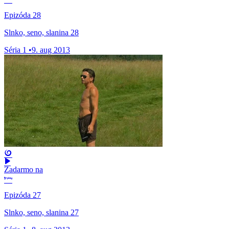
Epizóda 28
Slnko, seno, slanina 28
Séria 1
•
9. aug 2013
Zadarmo na
Epizóda 27
Slnko, seno, slanina 27