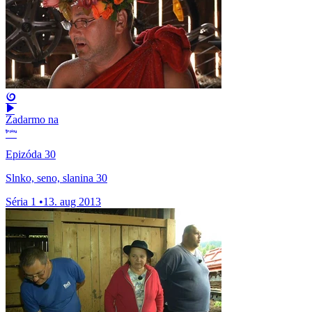
Zadarmo na
Epizóda 30
Slnko, seno, slanina 30
Séria 1
•
13. aug 2013