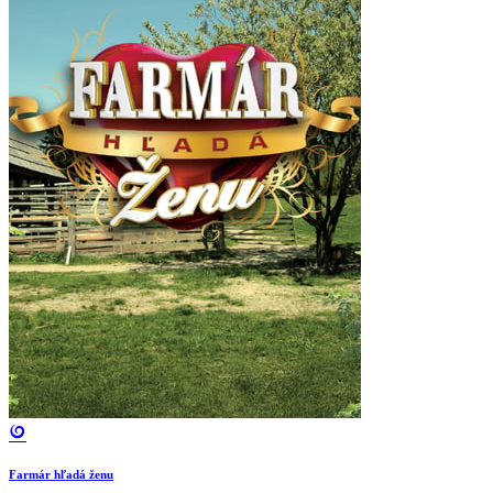
Farmár hľadá ženu