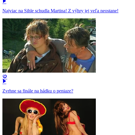
Najviac na Sihle schudla Martina! Z výhry jej veľa neostane!
Zvrhne sa finále na hádku o peniaze?