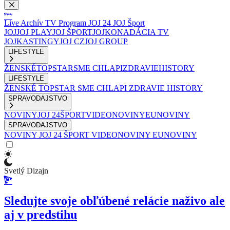
Live
Archív
TV Program
JOJ 24
JOJ Šport
JOJ
JOJ PLAY
JOJ ŠPORT
JOJKO
NADÁCIA TV
JOJ
KASTINGY
JOJ CZ
JOJ GROUP
LIFESTYLE
ŽENSKÉ
TOPSTAR
SME CHLAPI
ZDRAVIE
HISTORY
LIFESTYLE
ŽENSKÉ
TOPSTAR
SME CHLAPI
ZDRAVIE
HISTORY
SPRAVODAJSTVO
NOVINY
JOJ 24
ŠPORT
VIDEONOVINY
EUNOVINY
SPRAVODAJSTVO
NOVINY
JOJ 24
ŠPORT
VIDEONOVINY
EUNOVINY
Svetlý Dizajn
Sledujte svoje obľúbené relácie naživo ale
aj v predstihu