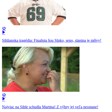
Sihlianska tragédia: Finalista šou Slnko, seno, slanina je mŕtvy!
Najviac na Sihle schudla Martina! Z výhry jej veľa neostane!