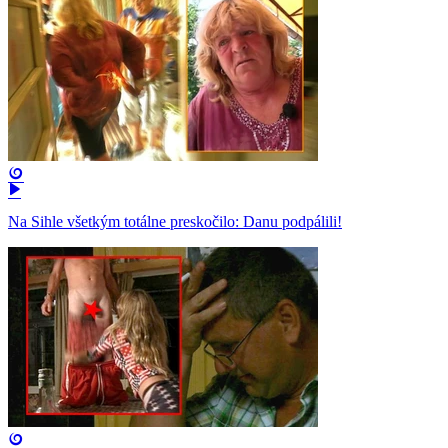
Na Sihle všetkým totálne preskočilo: Danu podpálili!