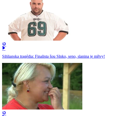
Sihlianska tragédia: Finalista šou Slnko, seno, slanina je mŕtvy!