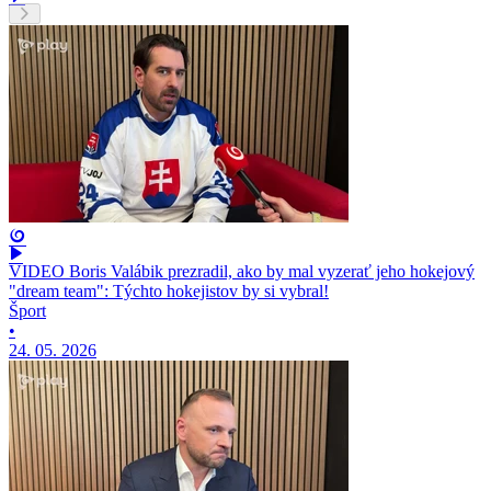
VIDEO Boris Valábik prezradil, ako by mal vyzerať jeho hokejový
"dream team": Týchto hokejistov by si vybral!
Šport
•
24. 05. 2026