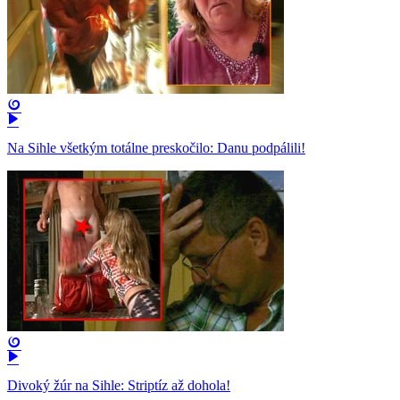
Na Sihle všetkým totálne preskočilo: Danu podpálili!
Divoký žúr na Sihle: Striptíz až dohola!