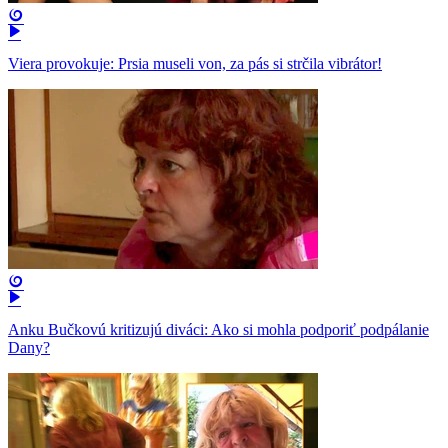
Viera provokuje: Prsia museli von, za pás si strčila vibrátor!
Anku Bučkovú kritizujú diváci: Ako si mohla podporiť podpálanie
Dany?