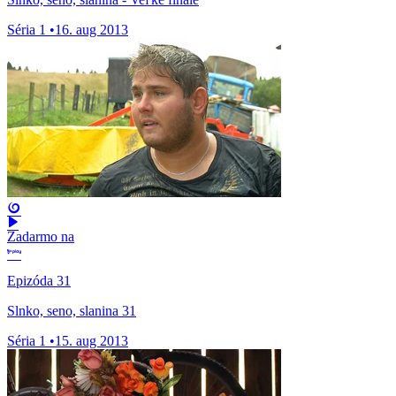
Séria 1
•
16. aug 2013
Zadarmo na
Epizóda 31
Slnko, seno, slanina 31
Séria 1
•
15. aug 2013