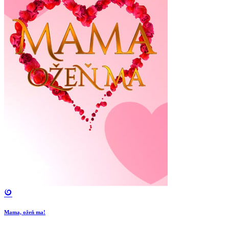
Mama, ožeň ma!