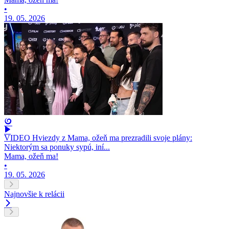
•
19. 05. 2026
VIDEO Hviezdy z Mama, ožeň ma prezradili svoje plány:
Niektorým sa ponuky sypú, iní...
Mama, ožeň ma!
•
19. 05. 2026
Najnovšie k relácii