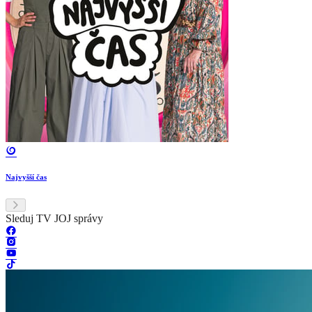
Najvyšší čas
Sleduj TV JOJ správy