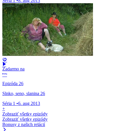
Séria 1
•
8. aug 2013
Zadarmo na
Epizóda 26
Slnko, seno, slanina 26
Séria 1
•
6. aug 2013
+
Zobraziť všetky epizódy
Zobraziť všetky epizódy
Bonusy z našich relácií