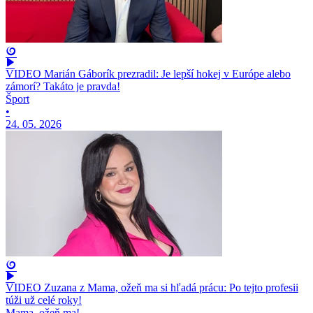
VIDEO Marián Gáborík prezradil: Je lepší hokej v Európe alebo
zámorí? Takáto je pravda!
Šport
•
24. 05. 2026
VIDEO Zuzana z Mama, ožeň ma si hľadá prácu: Po tejto profesii
túži už celé roky!
Mama, ožeň ma!