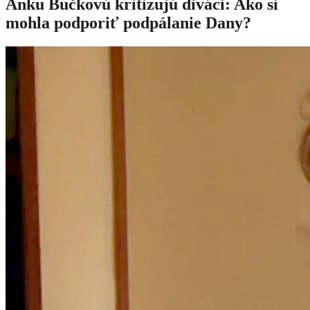
Anku Bučkovú kritizujú diváci: Ako si
mohla podporiť podpálanie Dany?