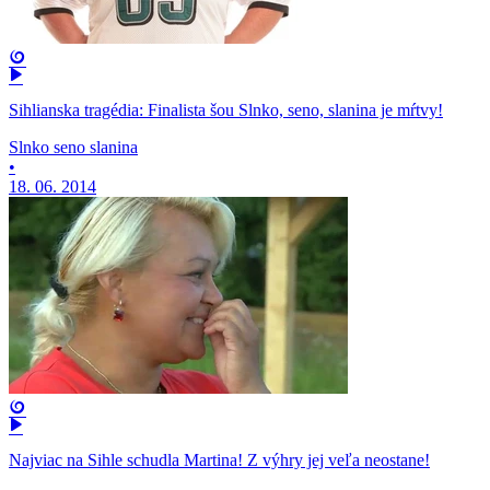
Sihlianska tragédia: Finalista šou Slnko, seno, slanina je mŕtvy!
Slnko seno slanina
•
18. 06. 2014
Najviac na Sihle schudla Martina! Z výhry jej veľa neostane!