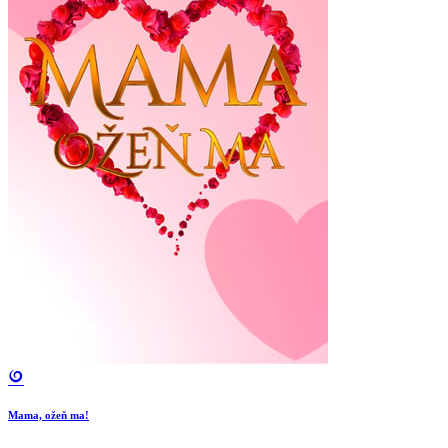
Mama, ožeň ma!