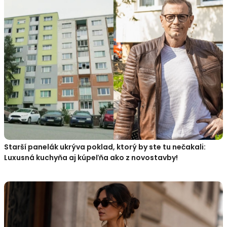
Starší panelák ukrýva poklad, ktorý by ste tu nečakali:
Luxusná kuchyňa aj kúpeľňa ako z novostavby!