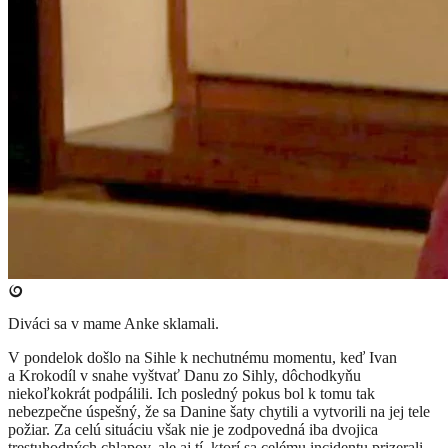
Diváci sa v mame Anke sklamali.
V pondelok došlo na Sihle k nechutnému momentu, keď Ivan
a Krokodíl v snahe vyštvať Danu zo Sihly, dôchodkyňu
niekoľkokrát podpálili. Ich posledný pokus bol k tomu tak
nebezpečne úspešný, že sa Danine šaty chytili a vytvorili na jej tele
požiar. Za celú situáciu však nie je zodpovedná iba dvojica
trestuhodných chlapov, ale aj tí, ktorí sa celému incidentu prizerali.