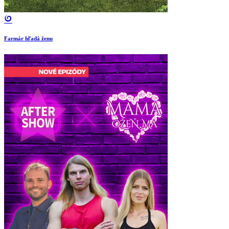
Farmár hľadá ženu