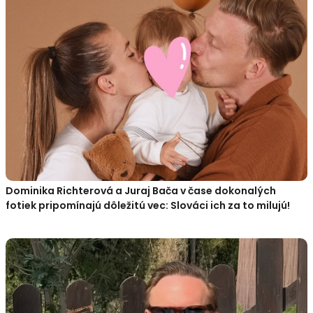
Dominika Richterová a Juraj Bača v čase dokonalých
fotiek pripomínajú dôležitú vec: Slováci ich za to milujú!