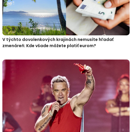
V týchto dovolenkových krajinách nemusíte hľadať
zmenáreň: Kde všade môžete platiť eurom?