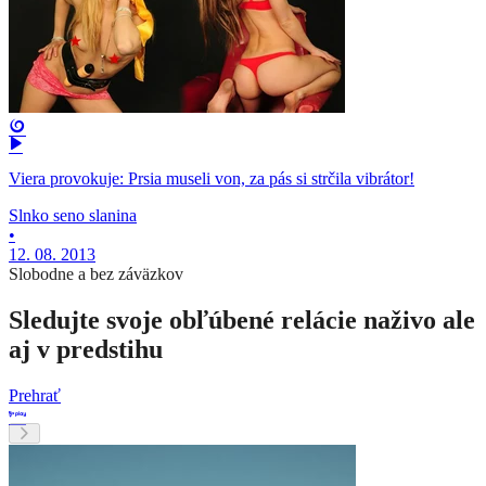
Viera provokuje: Prsia museli von, za pás si strčila vibrátor!
Slnko seno slanina
•
12. 08. 2013
Slobodne a bez záväzkov
Sledujte svoje obľúbené relácie naživo ale
aj v predstihu
Prehrať