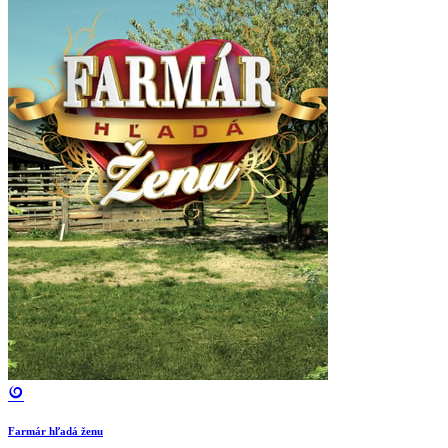
Farmár hľadá ženu