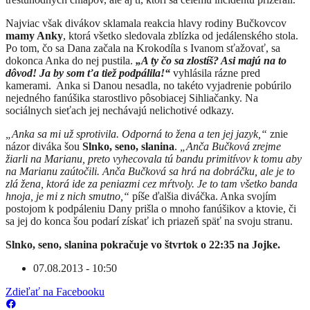
Najviac však divákov sklamala reakcia hlavy rodiny Bučkovcov
mamy Anky
, ktorá všetko sledovala zblízka od jedálenského stola.
Po tom, čo sa Dana začala na Krokodíla s Ivanom sťažovať, sa
dokonca Anka do nej pustila.
„A ty čo sa zlostíš? Asi majú na to
dôvod! Ja by som ťa tiež podpálila!“
vyhlásila rázne pred
kamerami. Anka si Danou nesadla, no takéto vyjadrenie pobúrilo
nejedného fanúšika starostlivo pôsobiacej Sihliačanky. Na
sociálnych sieťach jej nechávajú nelichotivé odkazy.
„Anka sa mi už sprotivila. Odporná to žena a ten jej jazyk,“
znie
názor diváka šou
Slnko, seno, slanina
.
„Anča Bučková zrejme
žiarli na Marianu, preto vyhecovala tú bandu primitívov k tomu aby
na Marianu zaútočili. Anča Bučková sa hrá na dobráčku, ale je to
zlá žena, ktorá ide za peniazmi cez mŕtvoly. Je to tam všetko banda
hnoja, je mi z nich smutno,“
píše ďalšia diváčka. Anka svojím
postojom k podpáleniu Dany prišla o mnoho fanúšikov a ktovie, či
sa jej do konca šou podarí získať ich priazeň späť na svoju stranu.
Slnko, seno, slanina pokračuje vo štvrtok o 22:35 na Jojke.
07.08.2013 - 10:50
Zdieľať na Facebooku