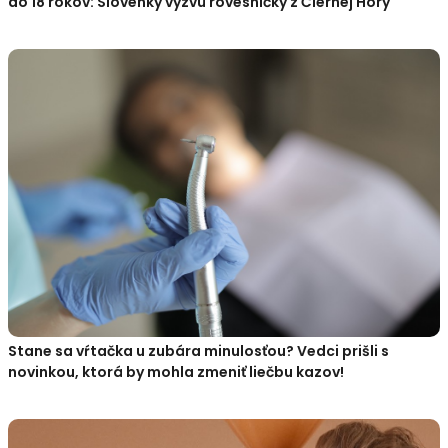
do 18 rokov: Slovenky vyzvú rovesníčky z Čiernej Hory
Stane sa vŕtačka u zubára minulosťou? Vedci prišli s
novinkou, ktorá by mohla zmeniť liečbu kazov!