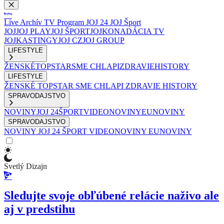
Live
Archív
TV Program
JOJ 24
JOJ Šport
JOJ
JOJ PLAY
JOJ ŠPORT
JOJKO
NADÁCIA TV
JOJ
KASTINGY
JOJ CZ
JOJ GROUP
LIFESTYLE
ŽENSKÉ
TOPSTAR
SME CHLAPI
ZDRAVIE
HISTORY
LIFESTYLE
ŽENSKÉ
TOPSTAR
SME CHLAPI
ZDRAVIE
HISTORY
SPRAVODAJSTVO
NOVINY
JOJ 24
ŠPORT
VIDEONOVINY
EUNOVINY
SPRAVODAJSTVO
NOVINY
JOJ 24
ŠPORT
VIDEONOVINY
EUNOVINY
Svetlý Dizajn
Sledujte svoje obľúbené relácie naživo ale
aj v predstihu