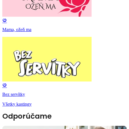
Mama, ožeň ma
Bez servítky
Všetky kastingy
Odporúčame