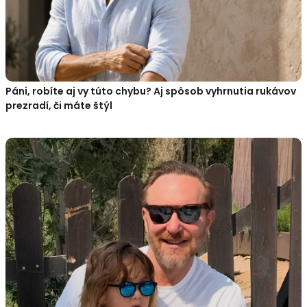
Páni, robíte aj vy túto chybu? Aj spôsob vyhrnutia rukávov
prezradí, či máte štýl