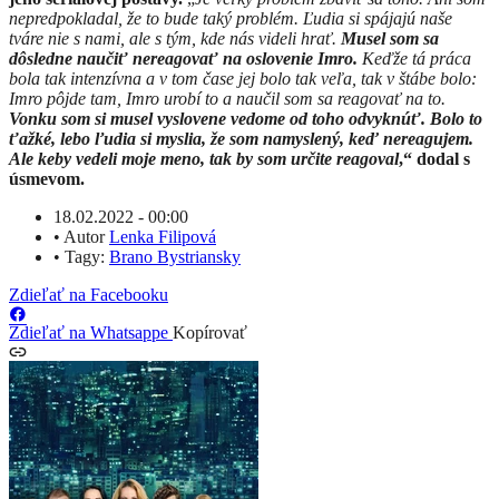
nepredpokladal, že to bude taký problém. Ľudia si spájajú naše
tváre nie s nami, ale s tým, kde nás videli hrať.
Musel som sa
dôsledne naučiť nereagovať na oslovenie Imro.
Keďže tá práca
bola tak intenzívna a v tom čase jej bolo tak veľa, tak v štábe bolo:
Imro pôjde tam, Imro urobí to a naučil som sa reagovať na to.
Vonku som si musel vyslovene vedome od toho odvyknúť. Bolo to
ťažké, lebo ľudia si myslia, že som namyslený, keď nereagujem.
Ale keby vedeli moje meno, tak by som určite reagoval
,“ dodal s
úsmevom.
18.02.2022 - 00:00
•
Autor
Lenka Filipová
•
Tagy:
Brano Bystriansky
Zdieľať na Facebooku
Zdieľať na Whatsappe
Kopírovať