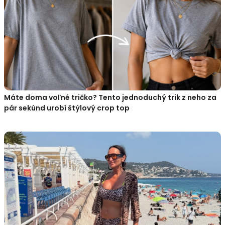
Máte doma voľné tričko? Tento jednoduchý trik z neho za
pár sekúnd urobí štýlový crop top