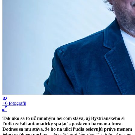
+6
fotografii
Tak ako sa to už mnohým hercom stáva, aj Bystrianskeho si
ľudia začali automaticky spájať s postavou barmana Imra.
Dodnes sa mu stáva, že ho na ulici ľudia oslovujú práve menom
jeho seriálovej postavy.
„
Je veľký problém zbaviť sa toho. Ani som