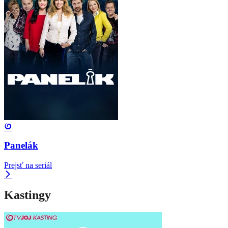
Panelák
Prejsť na seriál
Kastingy