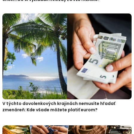
V týchto dovolenkových krajinách nemusíte hľadať
zmenáreň: Kde všade môžete platiť eurom?