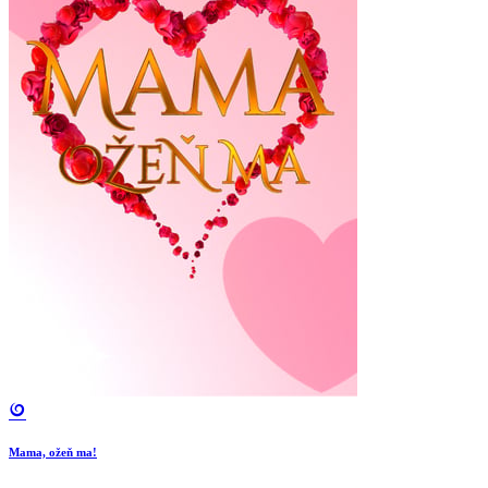
Mama, ožeň ma!