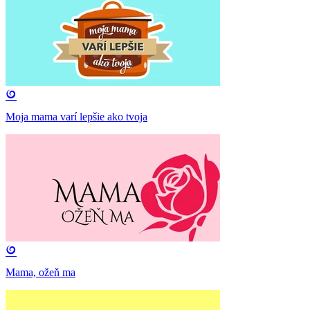
Moja mama varí lepšie ako tvoja
Mama, ožeň ma