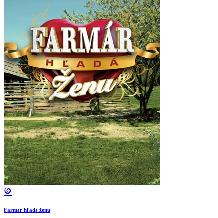
Farmár hľadá ženu