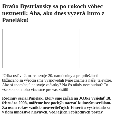
Braňo Bystriansky sa po rokoch vôbec
nezmenil: Aha, ako dnes vyzerá Imro z
Paneláku!
JOJka oslávi 2. marca svoje 20. narodeniny a pri príležitosti
blížiaceho sa výročia sme vyspovedali tváre známe z našej televízie.
Ako si spomínajú na svoje začiatky? Na čo nikdy nezabudnú? To
všetko a omnoho viac sme pre vás zistili!
Rodinný seriál Panelák, ktorý sme začali na JOJke vysielať 18.
februára 2008, môžeme bez pochýb nazvať kultovým seriálom.
Za osem rokov vzniklo neuveriteľných 16 sérií a vystriedalo sa
v ňom množstvo hlavných, vedľajších i epizódnych postáv.