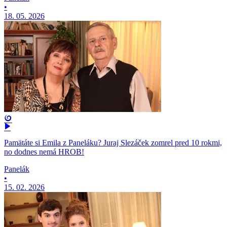
•
18. 05. 2026
Pamätáte si Emila z Paneláku? Juraj Slezáček zomrel pred 10 rokmi,
no dodnes nemá HROB!
Panelák
•
15. 02. 2026