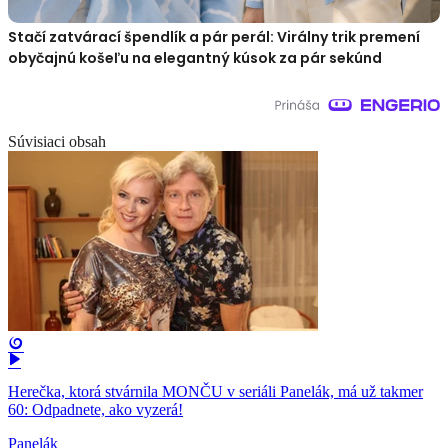
Stačí zatvárací špendlík a pár perál: Virálny trik premení
obyčajnú košeľu na elegantný kúsok za pár sekúnd
Súvisiaci obsah
Herečka, ktorá stvárnila MONČU v seriáli Panelák, má už takmer
60: Odpadnete, ako vyzerá!
Panelák