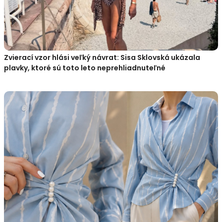
Zvierací vzor hlási veľký návrat: Sisa Sklovská ukázala
plavky, ktoré sú toto leto neprehliadnuteľné