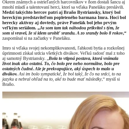
Okrem známych a ostrieľaných harcovníkov v ňom dostali šancu aj
mnohí mladí a talentovaní herci, ktorí sa vďaka Paneláku preslávili.
Medzi takýchto hercov patrí aj Braňo Bystriansky, ktorý bol
hereckým predstaviteľom popleteného barmana Imra. Hoci bol
herecky aktívny aj dovtedy, práve Panelák bol jeho prvým
veľkým seriálom. „
Ja som tam tak náhodou prikvitol s tým, že
som si vravel, že si idem urobiť srandu. A zo srandy bolo 8 rokov
,“
zaspomínal si na začiatky v Paneláku.
Imro si vďaka svojej nekomplikovanosti, ľahkosti bytia a rozkošnej
úprimnosti získal srdcia všetkých divákov. Veľkú radosť mal z toho
aj samotný Bystriansky. „
Bola to vtipná postava, ktorá vnímala
život inak ako ostatní. To, čo bolo pre neho normálne, bolo pre
ostatných čudné. Ale je prekvapujúce, aký úspech to malo u
divákov.
Asi im bolo sympatické, že bol taký, že čo na srdci, to na
jazyku a nebral ohľad na to, aké to bude mať následky
,“ myslí si
Braňo.