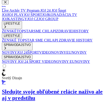
Live
Archív
TV Program
JOJ 24
JOJ Šport
JOJ
JOJ PLAY
JOJ ŠPORT
JOJKO
NADÁCIA TV
JOJ
KASTINGY
JOJ CZ
JOJ GROUP
LIFESTYLE
ŽENSKÉ
TOPSTAR
SME CHLAPI
ZDRAVIE
HISTORY
LIFESTYLE
ŽENSKÉ
TOPSTAR
SME CHLAPI
ZDRAVIE
HISTORY
SPRAVODAJSTVO
NOVINY
JOJ 24
ŠPORT
VIDEONOVINY
EUNOVINY
SPRAVODAJSTVO
NOVINY
JOJ 24
ŠPORT
VIDEONOVINY
EUNOVINY
Svetlý Dizajn
Sledujte svoje obľúbené relácie naživo ale
aj v predstihu