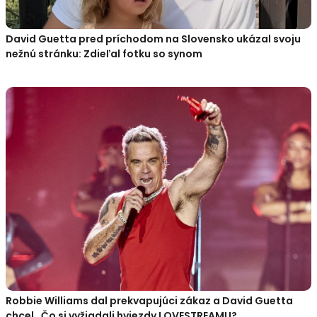
David Guetta pred príchodom na Slovensko ukázal svoju
nežnú stránku: Zdieľal fotku so synom
Robbie Williams dal prekvapujúci zákaz a David Guetta
chcel…Čo si vyžiadali hviezdy LOVESTREAMU?