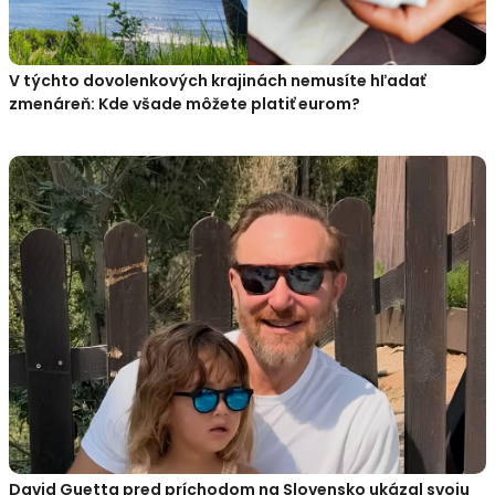
V týchto dovolenkových krajinách nemusíte hľadať
zmenáreň: Kde všade môžete platiť eurom?
David Guetta pred príchodom na Slovensko ukázal svoju