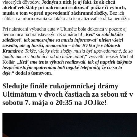
viacerých dôvodov.
Jedným z nich je aj fakt, že ak chcú
akékoľvek štáby pri nakrúcaní realizovať požiar či výbuch,
musia o tom vopred upovedomiť záchranné zložky.
Bez ich
súhlasu a informovania sa takéto akcie realizovať skrátka nemôžu.
Pri nakrúcaní výbuchu auta v Ultimáte bola dokonca v pozore aj
nemocnica na bratislavských Kramároch! „
Keď sa robí takáto
záležitosť, tak samozrejme sa musia informovať nielen všetci
susedia, ale aj hasiči, nemocnica – lebo JOJka je v blízkosti
Kramárov.
Takže, všetky tieto zložky musia byť upovedomené, že sa
takáto akcia v hodinách od do môže udiať
,“ vysvetlil režisér Michal
Kollár.
„
Keď sme tento výbuch realizovali, tak aj napriek takýmto
bezpečnostným opatreniam boli nejaké telefonáty, že čo sa to
deje
,“ dodal s úsmevom.
Sledujte finále rukojemníckej drámy
Ultimátum v dvoch častiach za sebou už v
sobotu 7. mája o 20:35 na JOJke!