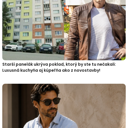
Starší panelák ukrýva poklad, ktorý by ste tu nečakali:
Luxusná kuchyňa aj kúpeľňa ako z novostavby!