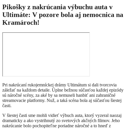
Pikošky z nakrúcania výbuchu auta v
Ultimáte: V pozore bola aj nemocnica na
Kramároch!
Pri nakrúcaní rukojemníckej drámy Ultimátum si dali tvorcovia
záležať na každom detaile. Úplne bežnou súčasťou každej epizódy
sú náročné scény, za aké by sa nemuseli hanbiť ani zahraničné
streamovacie platformy. Nuž, a taká scéna bola aj súčasťou šiestej
časti.
V šiestej časti sme mohli vidieť výbuch auta, ktorý vyzeral naozaj
dramaticky a ako vystrihnutý zo svetových akčných filmov. Jeho
nakrúcanie bolo pochopiteľne poriadne náročné a to hneď z