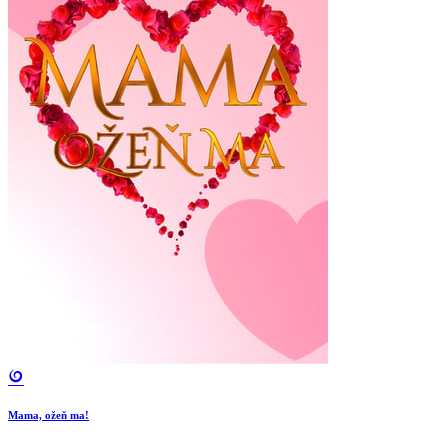
Mama, ožeň ma!