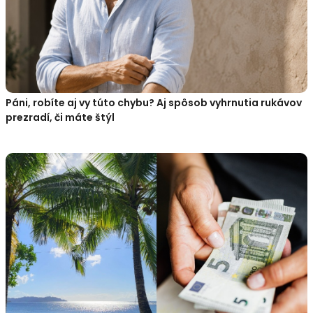
Páni, robíte aj vy túto chybu? Aj spôsob vyhrnutia rukávov
prezradí, či máte štýl