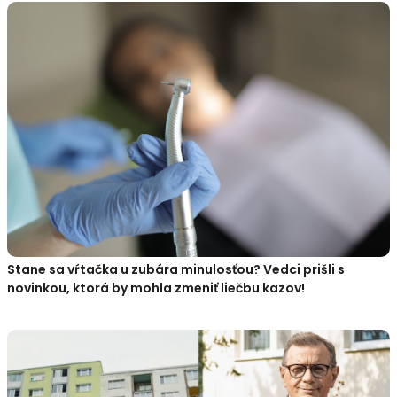
Stane sa vŕtačka u zubára minulosťou? Vedci prišli s
novinkou, ktorá by mohla zmeniť liečbu kazov!