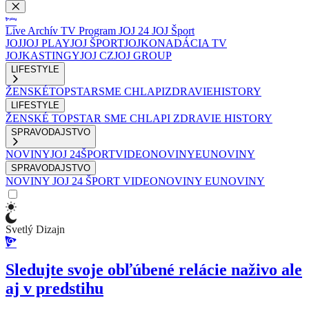
Live
Archív
TV Program
JOJ 24
JOJ Šport
JOJ
JOJ PLAY
JOJ ŠPORT
JOJKO
NADÁCIA TV
JOJ
KASTINGY
JOJ CZ
JOJ GROUP
LIFESTYLE
ŽENSKÉ
TOPSTAR
SME CHLAPI
ZDRAVIE
HISTORY
LIFESTYLE
ŽENSKÉ
TOPSTAR
SME CHLAPI
ZDRAVIE
HISTORY
SPRAVODAJSTVO
NOVINY
JOJ 24
ŠPORT
VIDEONOVINY
EUNOVINY
SPRAVODAJSTVO
NOVINY
JOJ 24
ŠPORT
VIDEONOVINY
EUNOVINY
Svetlý Dizajn
Sledujte svoje obľúbené relácie naživo ale
aj v predstihu