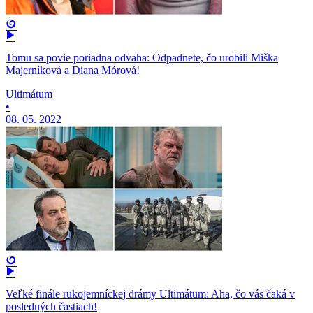
Tomu sa povie poriadna odvaha: Odpadnete, čo urobili Miška
Majerníková a Diana Mórová!
Ultimátum
•
08. 05. 2022
Veľké finále rukojemníckej drámy Ultimátum: Aha, čo vás čaká v
posledných častiach!