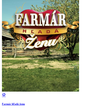
Farmár hľadá ženu