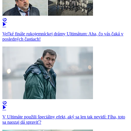
Veľké finále rukojemníckej drámy Ultimátum: Aha, čo vás čaká v
posledných častiach!
V Ultimáte použili špeciálny efekt, aký sa len tak nevidí: Fíha, toto
sa naozaj dá spraviť?