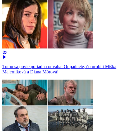
Tomu sa povie poriadna odvaha: Odpadnete, čo urobili Miška
Majerníková a Diana Mórová!