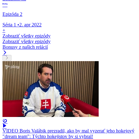
Epizóda 2
Séria 1
•
2. apr 2022
+
Zobraziť všetky epizódy
Zobraziť všetky epizódy
Bonusy z našich relácií
VIDEO Boris Valábik prezradil, ako by mal vyzerať jeho hokejový
"dream team": Týchto hokejistov by si vybral!