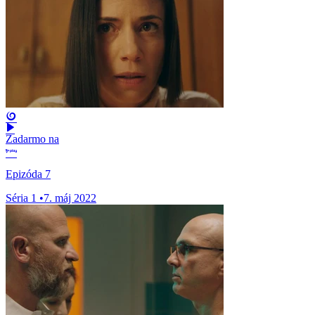
Zadarmo na
Epizóda 7
Séria 1
•
7. máj 2022