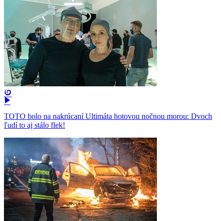
TOTO bolo na nakrúcaní Ultimáta hotovou nočnou morou: Dvoch
ľudí to aj stálo flek!