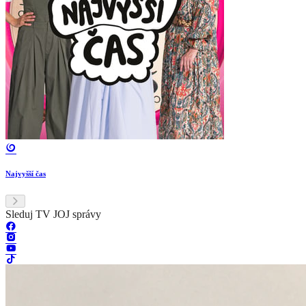
Najvyšší čas
Sleduj TV JOJ správy