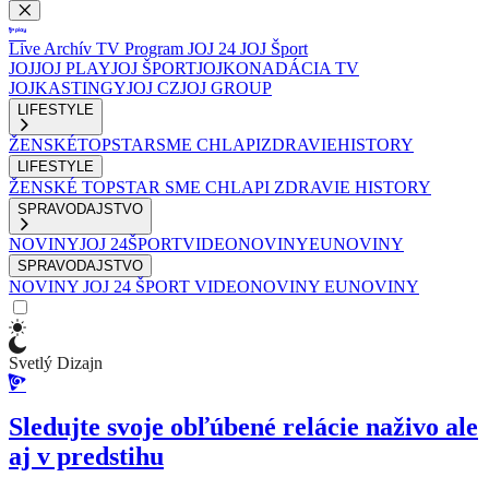
Live
Archív
TV Program
JOJ 24
JOJ Šport
JOJ
JOJ PLAY
JOJ ŠPORT
JOJKO
NADÁCIA TV
JOJ
KASTINGY
JOJ CZ
JOJ GROUP
LIFESTYLE
ŽENSKÉ
TOPSTAR
SME CHLAPI
ZDRAVIE
HISTORY
LIFESTYLE
ŽENSKÉ
TOPSTAR
SME CHLAPI
ZDRAVIE
HISTORY
SPRAVODAJSTVO
NOVINY
JOJ 24
ŠPORT
VIDEONOVINY
EUNOVINY
SPRAVODAJSTVO
NOVINY
JOJ 24
ŠPORT
VIDEONOVINY
EUNOVINY
Svetlý Dizajn
Sledujte svoje obľúbené relácie naživo ale
aj v predstihu