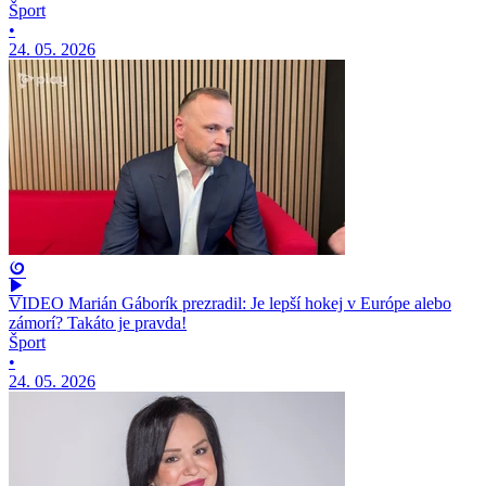
Šport
•
24. 05. 2026
VIDEO Marián Gáborík prezradil: Je lepší hokej v Európe alebo
zámorí? Takáto je pravda!
Šport
•
24. 05. 2026