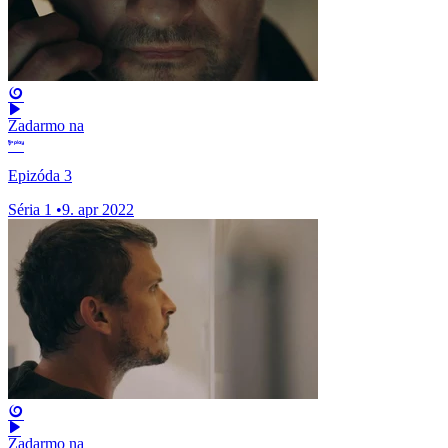
Zadarmo na
Epizóda 3
Séria 1
•
9. apr 2022
Zadarmo na