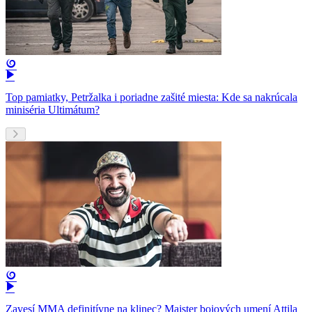
Top pamiatky, Petržalka i poriadne zašité miesta: Kde sa nakrúcala
miniséria Ultimátum?
Zavesí MMA definitívne na klinec? Majster bojových umení Attila