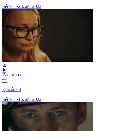
Séria 1
•
23. apr 2022
Zadarmo na
Epizóda 4
Séria 1
•
16. apr 2022