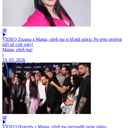
VIDEO Zuzana z Mama, ožeň ma si hľadá prácu: Po tejto profesii
túži už celé roky!
Mama, ožeň ma!
•
19. 05. 2026
VIDEO Hviezdy z Mama, ožeň ma prezradili svoje plány: