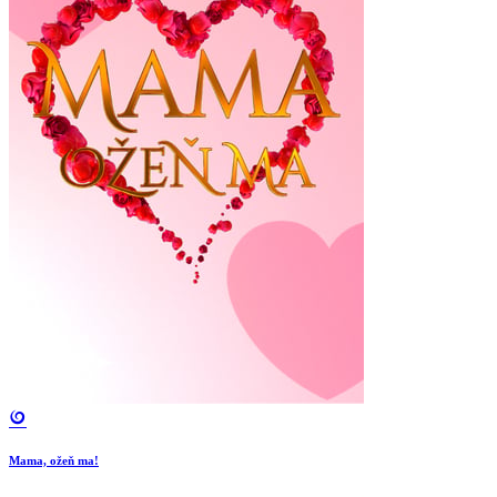
Mama, ožeň ma!