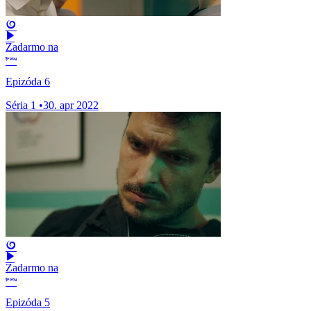
Zadarmo na
Epizóda 6
Séria 1
•
30. apr 2022
Zadarmo na
Epizóda 5