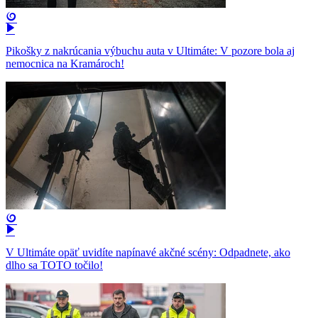
Pikošky z nakrúcania výbuchu auta v Ultimáte: V pozore bola aj
nemocnica na Kramároch!
V Ultimáte opäť uvidíte napínavé akčné scény: Odpadnete, ako
dlho sa TOTO točilo!