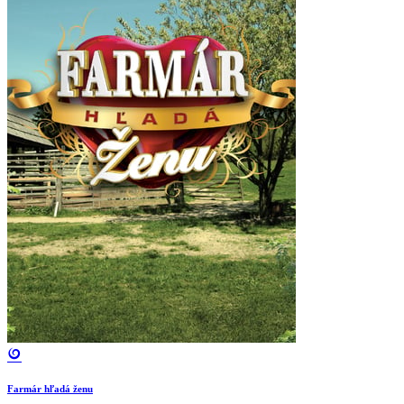
Farmár hľadá ženu