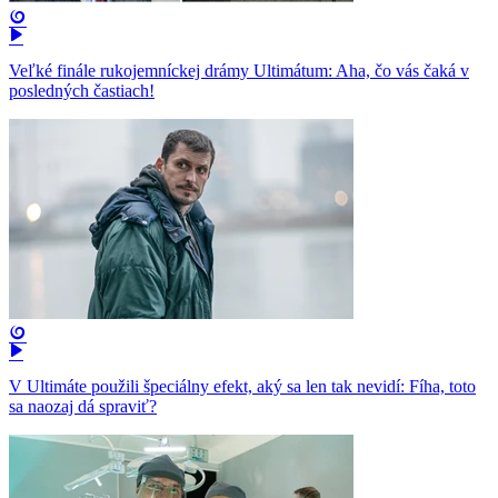
Veľké finále rukojemníckej drámy Ultimátum: Aha, čo vás čaká v
posledných častiach!
V Ultimáte použili špeciálny efekt, aký sa len tak nevidí: Fíha, toto
sa naozaj dá spraviť?