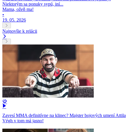
Niektorým sa ponuky sypú, iní...
Mama, ožeň ma!
•
19. 05. 2026
Najnovšie k relácii
Zavesí MMA definitívne na klinec? Majster bojových umení Attila
Végh v tom má jasno!