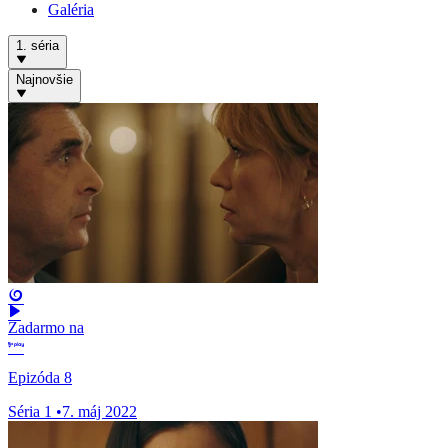
Galéria
1. séria
Najnovšie
Zadarmo na
Epizóda 8
Séria 1
•
7. máj 2022