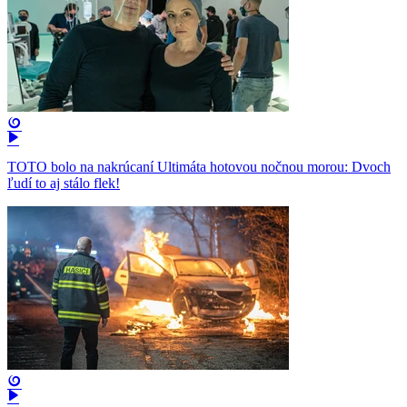
TOTO bolo na nakrúcaní Ultimáta hotovou nočnou morou: Dvoch
ľudí to aj stálo flek!