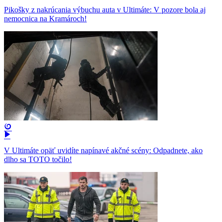
Pikošky z nakrúcania výbuchu auta v Ultimáte: V pozore bola aj
nemocnica na Kramároch!
V Ultimáte opäť uvidíte napínavé akčné scény: Odpadnete, ako
dlho sa TOTO točilo!