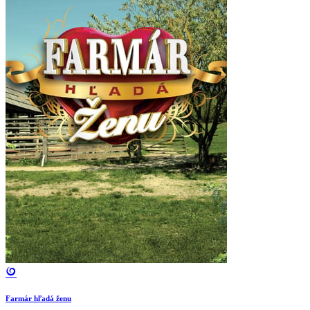
Farmár hľadá ženu