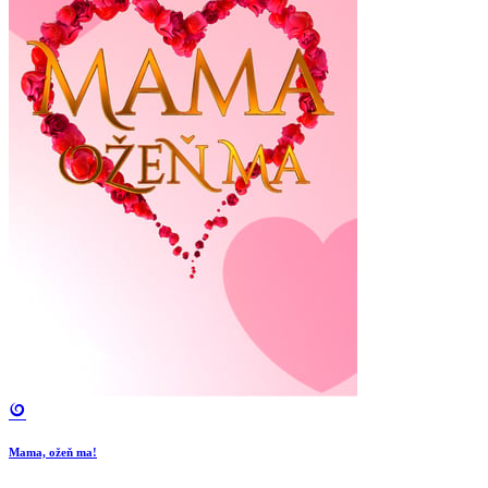
Mama, ožeň ma!