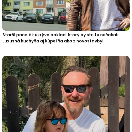
Starší panelák ukrýva poklad, ktorý by ste tu nečakali:
Luxusná kuchyňa aj kúpeľňa ako z novostavby!