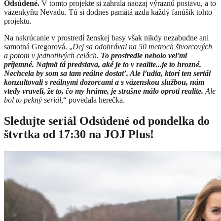
Odsúdené.
V tomto projekte si zahrala naozaj výraznú postavu, a to
väzenkyňu Nevadu. Tú si dodnes pamätá azda každý fanúšik tohto
projektu.
Na nakrúcanie v prostredí ženskej basy však nikdy nezabudne ani
samotná Gregorová. „
Dej sa odohrával na 50 metroch štvorcových
a potom v jednotlivých celách.
To prostredie nebolo veľmi
príjemné. Najmä tá predstava, aké je to v realite...je to hrozné.
Nechcela by som sa tam reálne dostať. Ale ľudia, ktorí ten seriál
konzultovali s reálnymi dozorcami a s väzenskou službou, nám
vtedy vraveli, že to, čo my hráme, je strašne málo oproti realite.
Ale
bol to pekný seriál
,“ povedala herečka.
Sledujte seriál Odsúdené od pondelka do
štvrtka od 17:30 na JOJ Plus!