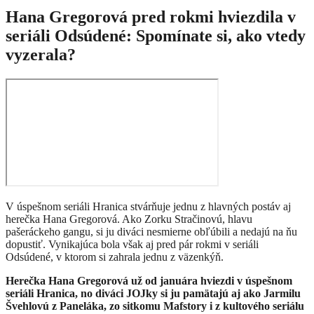
Hana Gregorová pred rokmi hviezdila v
seriáli Odsúdené: Spomínate si, ako vtedy
vyzerala?
V úspešnom seriáli Hranica stvárňuje jednu z hlavných postáv aj
herečka Hana Gregorová. Ako Zorku Stračinovú, hlavu
pašeráckeho gangu, si ju diváci nesmierne obľúbili a nedajú na ňu
dopustiť. Vynikajúca bola však aj pred pár rokmi v seriáli
Odsúdené, v ktorom si zahrala jednu z väzenkýň.
Herečka Hana Gregorová už od januára hviezdi v úspešnom
seriáli Hranica, no diváci JOJky si ju pamätajú aj ako Jarmilu
Švehlovú z Paneláka, zo sitkomu Mafstory i z kultového seriálu