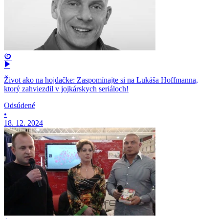
Život ako na hojdačke: Zaspomínajte si na Lukáša Hoffmanna,
ktorý zahviezdil v jojkárskych seriáloch!
Odsúdené
•
18. 12. 2024