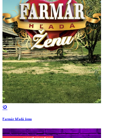
Farmár hľadá ženu