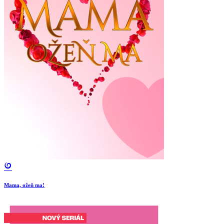
Mama, ožeň ma!