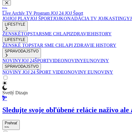
Live
Archív
TV Program
JOJ 24
JOJ Šport
JOJ
JOJ PLAY
JOJ ŠPORT
JOJKO
NADÁCIA TV JOJ
KASTINGY
LIFESTYLE
ŽENSKÉ
TOPSTAR
SME CHLAPI
ZDRAVIE
HISTORY
LIFESTYLE
ŽENSKÉ
TOPSTAR
SME CHLAPI
ZDRAVIE
HISTORY
SPRAVODAJSTVO
NOVINY
JOJ 24
ŠPORT
VIDEONOVINY
EUNOVINY
SPRAVODAJSTVO
NOVINY
JOJ 24
ŠPORT
VIDEONOVINY
EUNOVINY
Svetlý Dizajn
Sledujte svoje obľúbené relácie naživo ale 
Prehrať