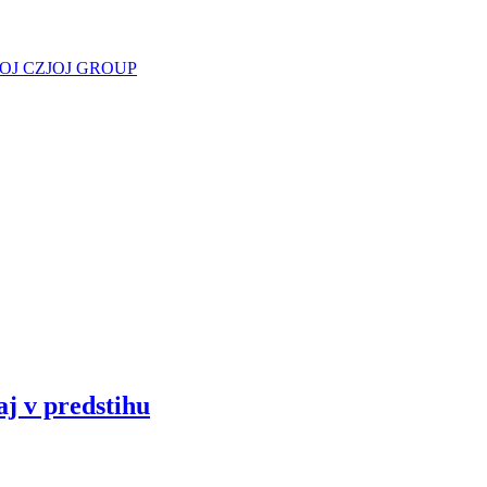
JOJ CZ
JOJ GROUP
aj v predstihu