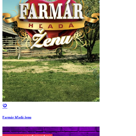
Farmár hľadá ženu