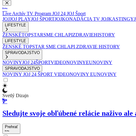
Live
Archív
TV Program
JOJ 24
JOJ Šport
JOJ
JOJ PLAY
JOJ ŠPORT
JOJKO
NADÁCIA TV JOJ
KASTINGY
LIFESTYLE
ŽENSKÉ
TOPSTAR
SME CHLAPI
ZDRAVIE
HISTORY
LIFESTYLE
ŽENSKÉ
TOPSTAR
SME CHLAPI
ZDRAVIE
HISTORY
SPRAVODAJSTVO
NOVINY
JOJ 24
ŠPORT
VIDEONOVINY
EUNOVINY
SPRAVODAJSTVO
NOVINY
JOJ 24
ŠPORT
VIDEONOVINY
EUNOVINY
Svetlý Dizajn
Sledujte svoje obľúbené relácie naživo ale 
Prehrať