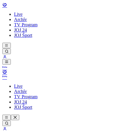
Live
Archív
TV Program
JOJ 24
JOJ Šport
Live
Archív
TV Program
JOJ 24
JOJ Šport