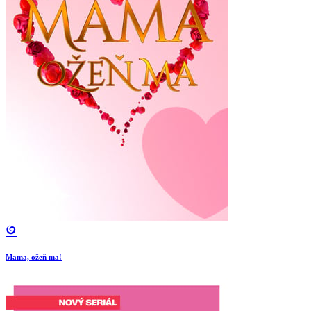
Mama, ožeň ma!