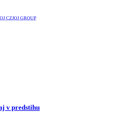
JOJ CZ
JOJ GROUP
aj v predstihu