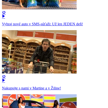
Vyhraj nové auto v SMS-súťaži: Už len JEDEN deň!
Nakupujte s nami v Martine a v Žiline!