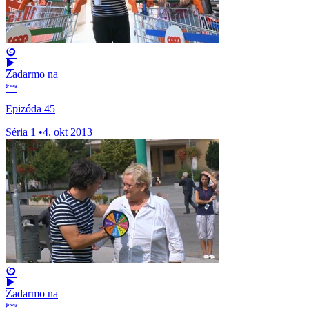
Zadarmo na
Epizóda 45
Séria 1
•
4. okt 2013
Zadarmo na