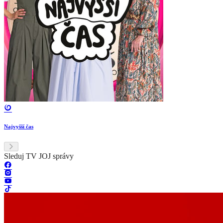
Najvyšší čas
Sleduj TV JOJ správy