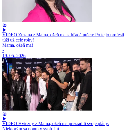
VIDEO Zuzana z Mama, ožeň ma si hľadá prácu: Po tejto profesii
túži už celé roky!
Mama, ožeň ma!
•
19. 05. 2026
VIDEO Hviezdy z Mama, ožeň ma prezradili svoje plány:
Niektorým sa ponuky sypú, iní...