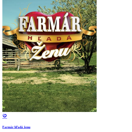
Farmár hľadá ženu