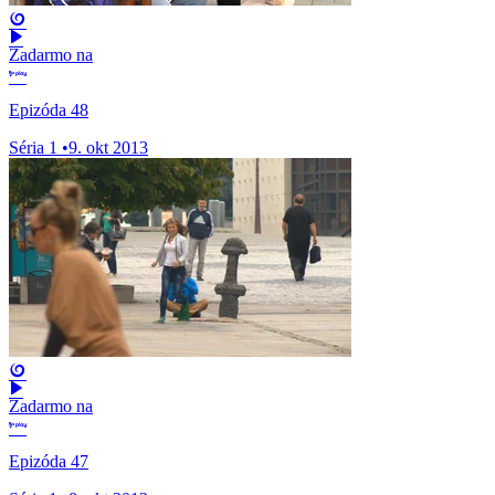
Zadarmo na
Epizóda 48
Séria 1
•
9. okt 2013
Zadarmo na
Epizóda 47