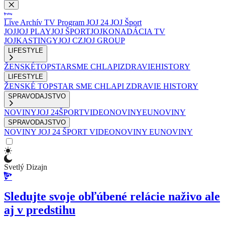
Live
Archív
TV Program
JOJ 24
JOJ Šport
JOJ
JOJ PLAY
JOJ ŠPORT
JOJKO
NADÁCIA TV
JOJ
KASTINGY
JOJ CZ
JOJ GROUP
LIFESTYLE
ŽENSKÉ
TOPSTAR
SME CHLAPI
ZDRAVIE
HISTORY
LIFESTYLE
ŽENSKÉ
TOPSTAR
SME CHLAPI
ZDRAVIE
HISTORY
SPRAVODAJSTVO
NOVINY
JOJ 24
ŠPORT
VIDEONOVINY
EUNOVINY
SPRAVODAJSTVO
NOVINY
JOJ 24
ŠPORT
VIDEONOVINY
EUNOVINY
Svetlý Dizajn
Sledujte svoje obľúbené relácie naživo ale
aj v predstihu