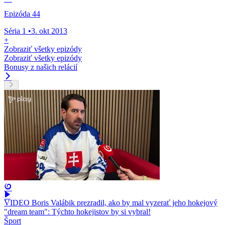
Epizóda 44
Séria 1
•
3. okt 2013
+
Zobraziť všetky epizódy
Zobraziť všetky epizódy
Bonusy z našich relácií
VIDEO Boris Valábik prezradil, ako by mal vyzerať jeho hokejový
"dream team": Týchto hokejistov by si vybral!
Šport