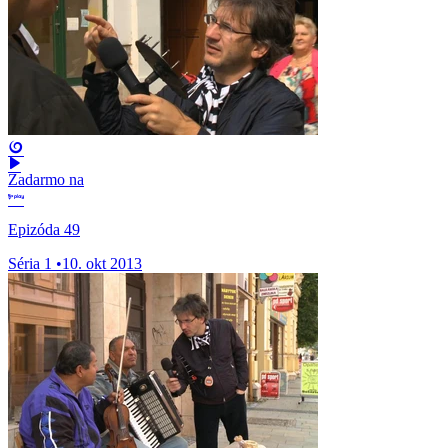
Zadarmo na
Epizóda 49
Séria 1
•
10. okt 2013