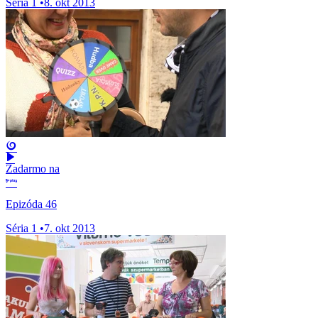
Séria 1
•
8. okt 2013
Zadarmo na
Epizóda 46
Séria 1
•
7. okt 2013