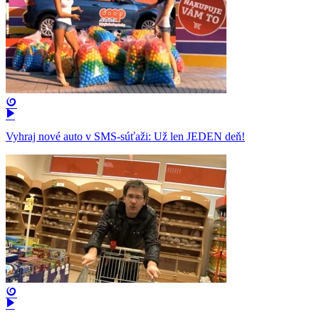
Vyhraj nové auto v SMS-súťaži: Už len JEDEN deň!