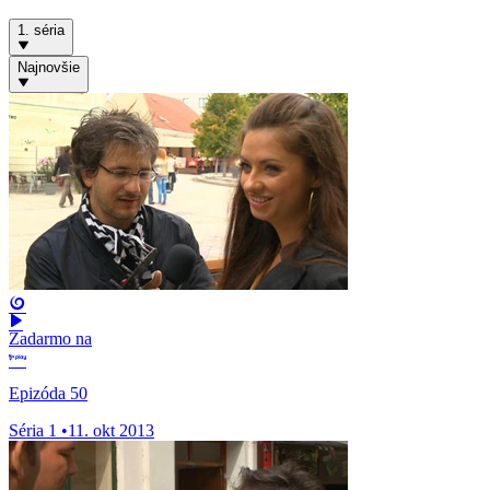
1. séria
Najnovšie
Zadarmo na
Epizóda 50
Séria 1
•
11. okt 2013