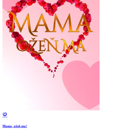
Mama, ožeň ma!