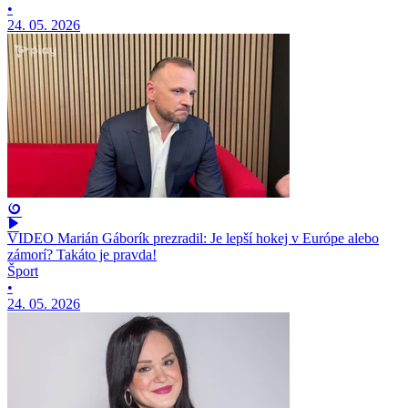
•
24. 05. 2026
VIDEO Marián Gáborík prezradil: Je lepší hokej v Európe alebo
zámorí? Takáto je pravda!
Šport
•
24. 05. 2026