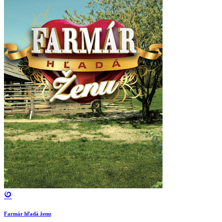
Farmár hľadá ženu