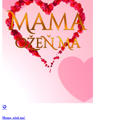
Mama, ožeň ma!