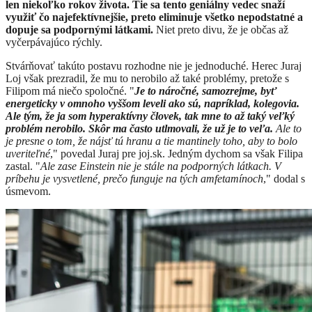
len niekoľko rokov života. Tie sa tento geniálny vedec snaží
využiť čo najefektívnejšie, preto eliminuje všetko nepodstatné a
dopuje sa podpornými látkami.
Niet preto divu, že je občas až
vyčerpávajúco rýchly.
Stvárňovať takúto postavu rozhodne nie je jednoduché. Herec Juraj
Loj však prezradil, že mu to nerobilo až také problémy, pretože s
Filipom má niečo spoločné. "
Je to náročné, samozrejme, byť
energeticky v omnoho vyššom leveli ako sú, napríklad, kolegovia.
Ale tým, že ja som hyperaktívny človek, tak mne to až taký veľký
problém nerobilo. Skôr ma často utlmovali, že už je to veľa.
Ale to
je presne o tom, že nájsť tú hranu a tie mantinely toho, aby to bolo
uveriteľné
," povedal Juraj pre joj.sk. Jedným dychom sa však Filipa
zastal. "
Ale zase Einstein nie je stále na podporných látkach. V
príbehu je vysvetlené, prečo funguje na tých amfetamínoch
," dodal s
úsmevom.