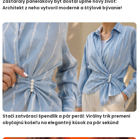
Zastaralý panelákový byt dostal úplne nový život:
Architekt z neho vytvoril moderné a štýlové bývanie!
Stačí zatvárací špendlík a pár perál: Virálny trik premení
obyčajnú košeľu na elegantný kúsok za pár sekúnd