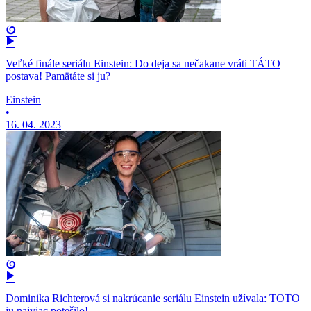
Veľké finále seriálu Einstein: Do deja sa nečakane vráti TÁTO
postava! Pamätáte si ju?
Einstein
•
16. 04. 2023
Dominika Richterová si nakrúcanie seriálu Einstein užívala: TOTO
ju najviac potešilo!