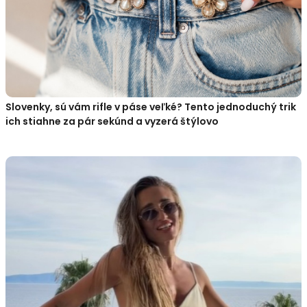
Slovenky, sú vám rifle v páse veľké? Tento jednoduchý trik
ich stiahne za pár sekúnd a vyzerá štýlovo