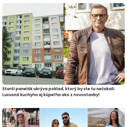
Starší panelák ukrýva poklad, ktorý by ste tu nečakali:
Luxusná kuchyňa aj kúpeľňa ako z novostavby!