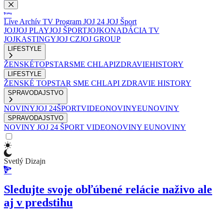
Live
Archív
TV Program
JOJ 24
JOJ Šport
JOJ
JOJ PLAY
JOJ ŠPORT
JOJKO
NADÁCIA TV
JOJ
KASTINGY
JOJ CZ
JOJ GROUP
LIFESTYLE
ŽENSKÉ
TOPSTAR
SME CHLAPI
ZDRAVIE
HISTORY
LIFESTYLE
ŽENSKÉ
TOPSTAR
SME CHLAPI
ZDRAVIE
HISTORY
SPRAVODAJSTVO
NOVINY
JOJ 24
ŠPORT
VIDEONOVINY
EUNOVINY
SPRAVODAJSTVO
NOVINY
JOJ 24
ŠPORT
VIDEONOVINY
EUNOVINY
Svetlý Dizajn
Sledujte svoje obľúbené relácie naživo ale
aj v predstihu