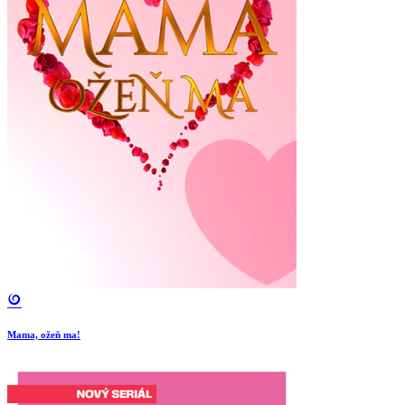
Mama, ožeň ma!