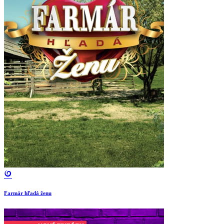
Farmár hľadá ženu