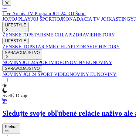
Live
Archív
TV Program
JOJ 24
JOJ Šport
JOJ
JOJ PLAY
JOJ ŠPORT
JOJKO
NADÁCIA TV JOJ
KASTINGY
LIFESTYLE
ŽENSKÉ
TOPSTAR
SME CHLAPI
ZDRAVIE
HISTORY
LIFESTYLE
ŽENSKÉ
TOPSTAR
SME CHLAPI
ZDRAVIE
HISTORY
SPRAVODAJSTVO
NOVINY
JOJ 24
ŠPORT
VIDEONOVINY
EUNOVINY
SPRAVODAJSTVO
NOVINY
JOJ 24
ŠPORT
VIDEONOVINY
EUNOVINY
Svetlý Dizajn
Sledujte svoje obľúbené relácie naživo ale 
Prehrať