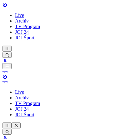
Live
Archív
TV Program
JOJ 24
JOJ Šport
Live
Archív
TV Program
JOJ 24
JOJ Šport