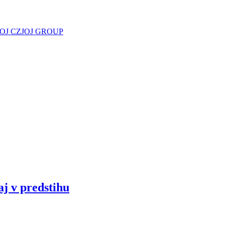
JOJ CZ
JOJ GROUP
aj v predstihu