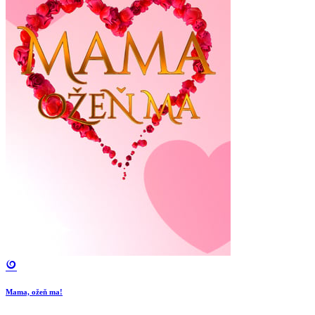
Mama, ožeň ma!