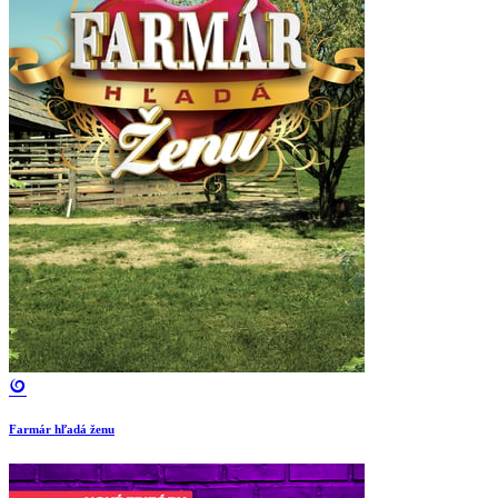
Farmár hľadá ženu