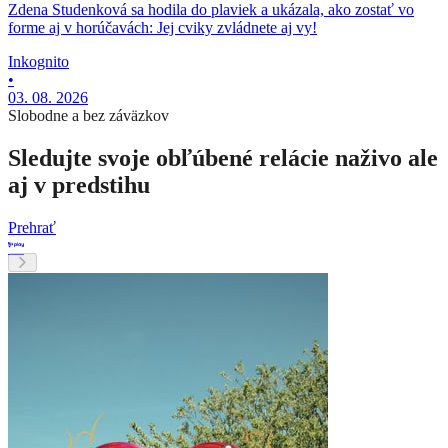
Zdena Studenková sa hodila do plaviek a ukázala, ako zostať vo
forme aj v horúčavách: Jej cviky zvládnete aj vy!
Inkognito
•
03. 08. 2026
Slobodne a bez záväzkov
Sledujte svoje obľúbené relácie naživo ale
aj v predstihu
Prehrať