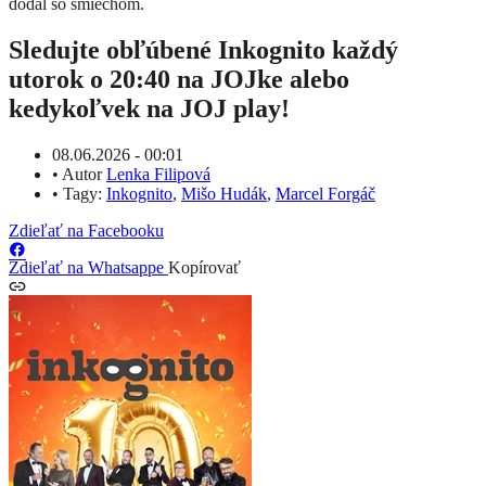
dodal so smiechom.
Sledujte obľúbené Inkognito každý
utorok o 20:40 na JOJke alebo
kedykoľvek na JOJ play!
08.06.2026 - 00:01
•
Autor
Lenka Filipová
•
Tagy:
Inkognito
,
Mišo Hudák
,
Marcel Forgáč
Zdieľať na Facebooku
Zdieľať na Whatsappe
Kopírovať