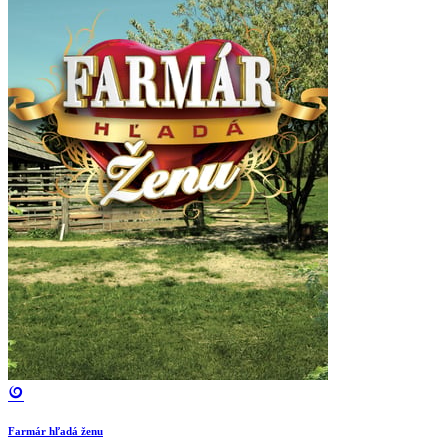
Farmár hľadá ženu