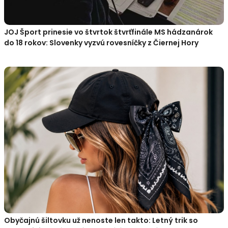
JOJ Šport prinesie vo štvrtok štvrťfinále MS hádzanárok
do 18 rokov: Slovenky vyzvú rovesníčky z Čiernej Hory
Obyčajnú šiltovku už nenoste len takto: Letný trik so