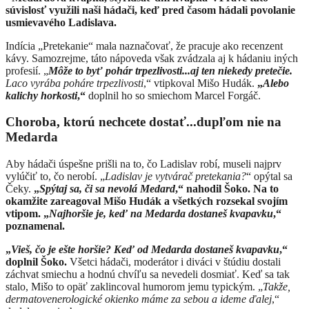
súvislosť využili naši hádači, keď pred časom hádali povolanie
usmievavého Ladislava.
Indícia „Pretekanie“ mala naznačovať, že pracuje ako recenzent
kávy. Samozrejme, táto nápoveda však zvádzala aj k hádaniu iných
profesií. „
Môže to byť pohár trpezlivosti...aj ten niekedy pretečie.
Laco vyrába poháre trpezlivosti
,“ vtipkoval Mišo Hudák.
„
Alebo
kalichy horkosti
,“
doplnil ho so smiechom Marcel Forgáč.
Choroba, ktorú nechcete dostať...dupľom nie na
Medarda
Aby hádači úspešne prišli na to, čo Ladislav robí, museli najprv
vylúčiť to, čo nerobí. „
Ladislav je vytvárač pretekania?
“ opýtal sa
Čeky.
„
Spýtaj sa, či sa nevolá Medard
,“ nahodil Šoko. Na to
okamžite zareagoval Mišo Hudák a všetkých rozsekal svojím
vtipom. „
Najhoršie je, keď na Medarda dostaneš kvapavku
,“
poznamenal.
„
Vieš, čo je ešte horšie? Keď od Medarda dostaneš kvapavku
,“
doplnil Šoko.
Všetci hádači, moderátor i diváci v štúdiu dostali
záchvat smiechu a hodnú chvíľu sa nevedeli dosmiať. Keď sa tak
stalo, Mišo to opäť zaklincoval humorom jemu typickým. „
Takže,
dermatovenerologické okienko máme za sebou a ideme ďalej
,“