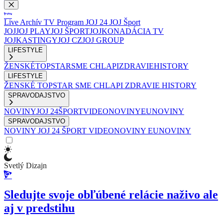
Live
Archív
TV Program
JOJ 24
JOJ Šport
JOJ
JOJ PLAY
JOJ ŠPORT
JOJKO
NADÁCIA TV
JOJ
KASTINGY
JOJ CZ
JOJ GROUP
LIFESTYLE
ŽENSKÉ
TOPSTAR
SME CHLAPI
ZDRAVIE
HISTORY
LIFESTYLE
ŽENSKÉ
TOPSTAR
SME CHLAPI
ZDRAVIE
HISTORY
SPRAVODAJSTVO
NOVINY
JOJ 24
ŠPORT
VIDEONOVINY
EUNOVINY
SPRAVODAJSTVO
NOVINY
JOJ 24
ŠPORT
VIDEONOVINY
EUNOVINY
Svetlý Dizajn
Sledujte svoje obľúbené relácie naživo ale
aj v predstihu