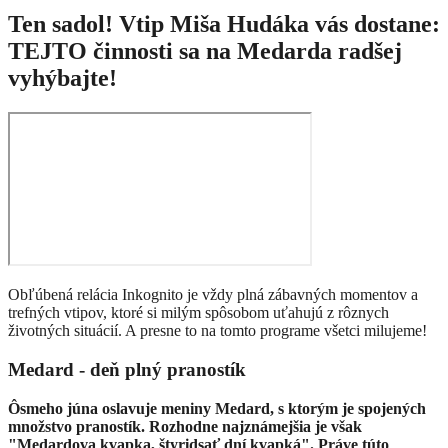
Ten sadol! Vtip Miša Hudáka vás dostane:
TEJTO činnosti sa na Medarda radšej
vyhýbajte!
Obľúbená relácia Inkognito je vždy plná zábavných momentov a
trefných vtipov, ktoré si milým spôsobom uťahujú z rôznych
životných situácií. A presne to na tomto programe všetci milujeme!
Medard - deň plný pranostík
Ôsmeho júna oslavuje meniny Medard, s ktorým je spojených
množstvo pranostík. Rozhodne najznámejšia je však
"Medardova kvapka, štyridsať dní kvapká". Práve túto