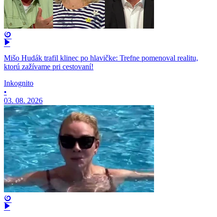
Mišo Hudák trafil klinec po hlavičke: Trefne pomenoval realitu,
ktorú zažívame pri cestovaní!
Inkognito
•
03. 08. 2026