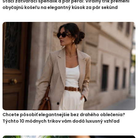
Stačí zatvárací špendlík a pár perál: Virálny trik premení
obyčajnú košeľu na elegantný kúsok za pár sekúnd
Chcete pôsobiť elegantnejšie bez drahého oblečenia?
Týchto 10 módnych trikov vám dodá luxusný vzhľad