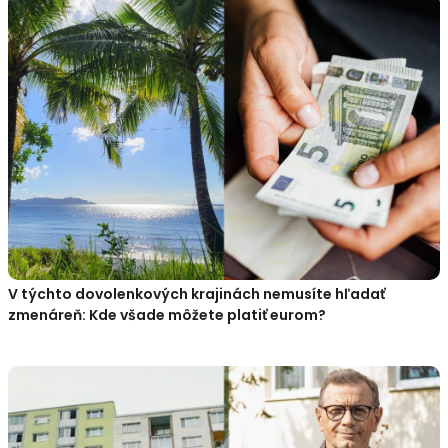
V týchto dovolenkových krajinách nemusíte hľadať
zmenáreň: Kde všade môžete platiť eurom?