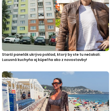
Starší panelák ukrýva poklad, ktorý by ste tu nečakali:
Luxusná kuchyňa aj kúpeľňa ako z novostavby!