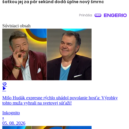
šatkou jej za pár sekúnd dodá úplne nový šmrnc
Súvisiaci obsah
Mišo Hudák expresne rýchlo uhádol povolanie hosťa: Výrobky
tohto muža vyhrali na svetovej súťaži!
Inkognito
•
05. 08. 2026