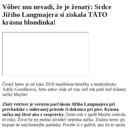
Vôbec mu nevadí, že je ženatý: Srdce
Jiřího Langmajera si získala TÁTO
krásna blondínka!
Český herec je od roku 2019 manželom herečky a moderátorky
Adély Gondíkovej. Jeho srdce však už viac než rok patrí tiež krásnej
sučke Maybe!
Zlatý retríver je verným parťákom Jiřího Langmajera pri
prechádzke v milovanej prírode či dokonca pri pive. Krásna
sučka má život ako z rozprávky.
Tento rok v apríli Maybe oslávila
tri roky. Život by jej mohla závidieť nejedna sučka. Známy herec jej
kupuje tie najchutnejšie pamlsky. Pozrite si v galérií, ako im to spolu