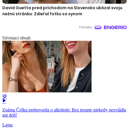
David Guetta pred príchodom na Slovensko ukázal svoju
nežnú stránku: Zdieľal fotku so synom
Súvisiaci obsah
Známa Češka prehovorila o alkohole: Bez terapie niekedy nezvládla
ani deň!
Lajna