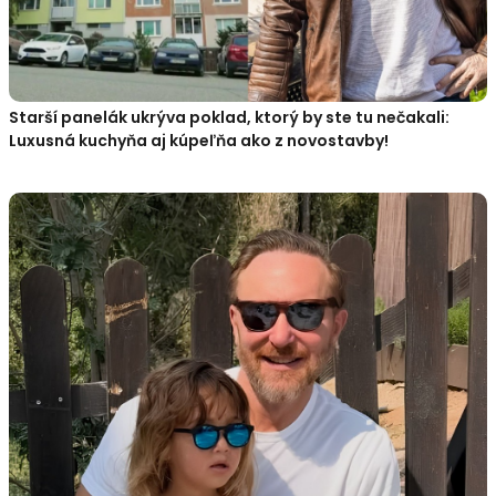
Starší panelák ukrýva poklad, ktorý by ste tu nečakali:
Luxusná kuchyňa aj kúpeľňa ako z novostavby!