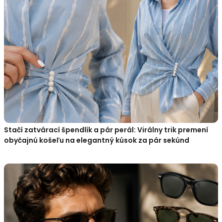
Stačí zatvárací špendlík a pár perál: Virálny trik premení
obyčajnú košeľu na elegantný kúsok za pár sekúnd