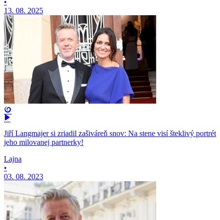
•
13. 08. 2025
Jiří Langmajer si zriadil zašiváreň snov: Na stene visí šteklivý portrét
jeho milovanej partnerky!
Lajna
•
03. 08. 2023