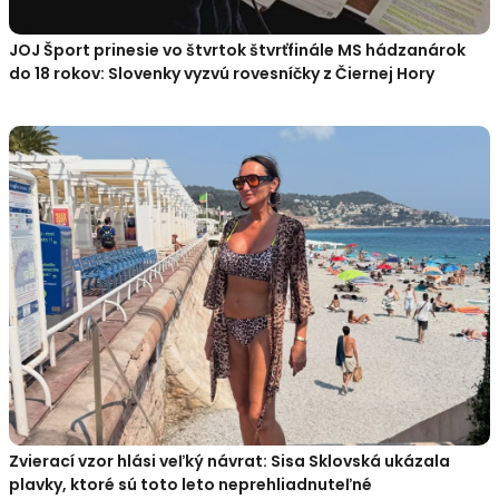
JOJ Šport prinesie vo štvrtok štvrťfinále MS hádzanárok
do 18 rokov: Slovenky vyzvú rovesníčky z Čiernej Hory
Zvierací vzor hlási veľký návrat: Sisa Sklovská ukázala
plavky, ktoré sú toto leto neprehliadnuteľné