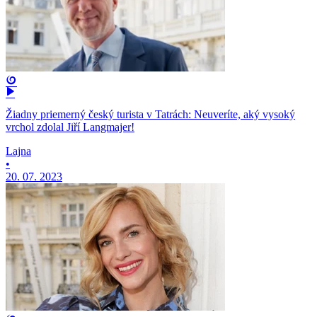
Žiadny priemerný český turista v Tatrách: Neuveríte, aký vysoký
vrchol zdolal Jiří Langmajer!
Lajna
•
20. 07. 2023