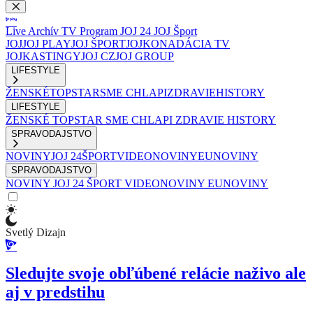
Live
Archív
TV Program
JOJ 24
JOJ Šport
JOJ
JOJ PLAY
JOJ ŠPORT
JOJKO
NADÁCIA TV
JOJ
KASTINGY
JOJ CZ
JOJ GROUP
LIFESTYLE
ŽENSKÉ
TOPSTAR
SME CHLAPI
ZDRAVIE
HISTORY
LIFESTYLE
ŽENSKÉ
TOPSTAR
SME CHLAPI
ZDRAVIE
HISTORY
SPRAVODAJSTVO
NOVINY
JOJ 24
ŠPORT
VIDEONOVINY
EUNOVINY
SPRAVODAJSTVO
NOVINY
JOJ 24
ŠPORT
VIDEONOVINY
EUNOVINY
Svetlý Dizajn
Sledujte svoje obľúbené relácie naživo ale
aj v predstihu