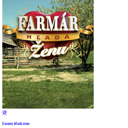
Farmár hľadá ženu