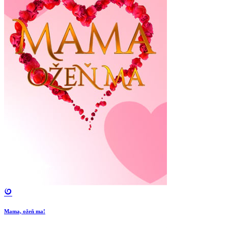
Mama, ožeň ma!