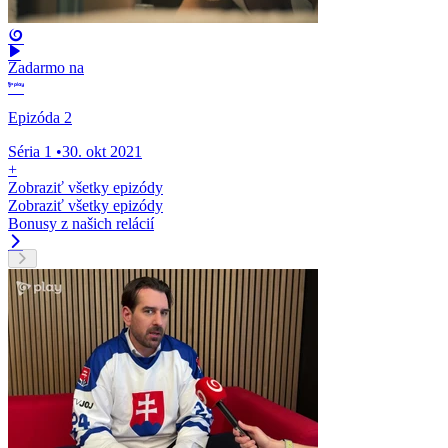
Zadarmo na
Epizóda 2
Séria 1
•
30. okt 2021
+
Zobraziť všetky epizódy
Zobraziť všetky epizódy
Bonusy z našich relácií