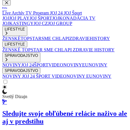
Live
Archív
TV Program
JOJ 24
JOJ Šport
JOJ
JOJ PLAY
JOJ ŠPORT
JOJKO
NADÁCIA TV
JOJ
KASTINGY
JOJ CZ
JOJ GROUP
LIFESTYLE
ŽENSKÉ
TOPSTAR
SME CHLAPI
ZDRAVIE
HISTORY
LIFESTYLE
ŽENSKÉ
TOPSTAR
SME CHLAPI
ZDRAVIE
HISTORY
SPRAVODAJSTVO
NOVINY
JOJ 24
ŠPORT
VIDEONOVINY
EUNOVINY
SPRAVODAJSTVO
NOVINY
JOJ 24
ŠPORT
VIDEONOVINY
EUNOVINY
Svetlý Dizajn
Sledujte svoje obľúbené relácie naživo ale
aj v predstihu