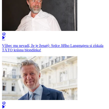
Vôbec mu nevadí, že je ženatý: Srdce Jiřího Langmajera si získala
TÁTO krásna blondínka!