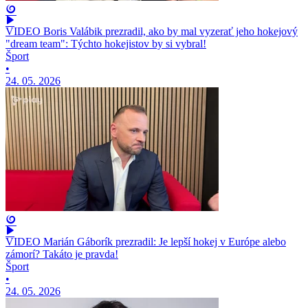
VIDEO Boris Valábik prezradil, ako by mal vyzerať jeho hokejový
"dream team": Týchto hokejistov by si vybral!
Šport
•
24. 05. 2026
VIDEO Marián Gáborík prezradil: Je lepší hokej v Európe alebo
zámorí? Takáto je pravda!
Šport
•
24. 05. 2026