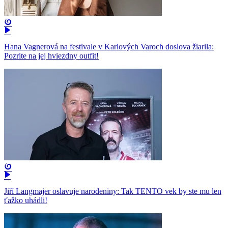
Hana Vagnerová na festivale v Karlových Varoch doslova žiarila:
Pozrite na jej hviezdny outfit!
Jiří Langmajer oslavuje narodeniny: Tak TENTO vek by ste mu len
ťažko uhádli!