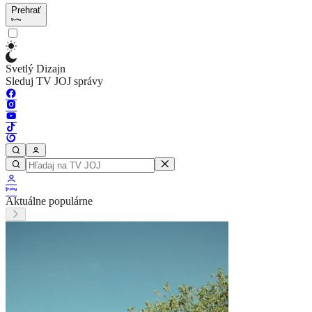
Prehrať
Svetlý Dizajn
Sleduj TV JOJ správy
Aktuálne populárne