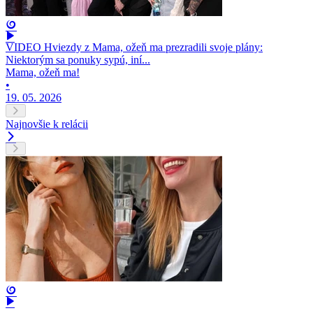
VIDEO Hviezdy z Mama, ožeň ma prezradili svoje plány:
Niektorým sa ponuky sypú, iní...
Mama, ožeň ma!
•
19. 05. 2026
Najnovšie k relácii