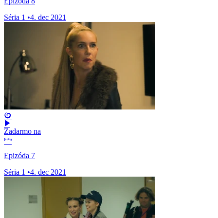
Epizóda 8
Séria 1
•
4. dec 2021
Zadarmo na
Epizóda 7
Séria 1
•
4. dec 2021