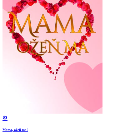
Mama, ožeň ma!