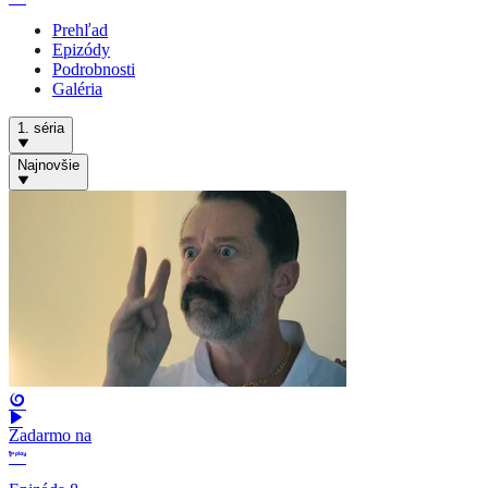
Prehľad
Epizódy
Podrobnosti
Galéria
1. séria
Najnovšie
Zadarmo na