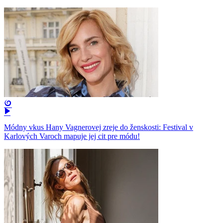
Módny vkus Hany Vagnerovej zreje do ženskosti: Festival v
Karlových Varoch mapuje jej cit pre módu!