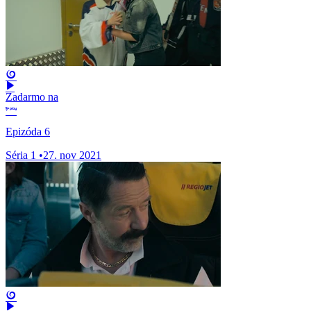
Zadarmo na
Epizóda 6
Séria 1
•
27. nov 2021