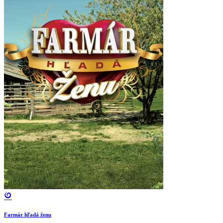
Farmár hľadá ženu