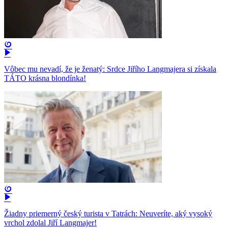
Vôbec mu nevadí, že je ženatý: Srdce Jiřího Langmajera si získala
TÁTO krásna blondínka!
Žiadny priemerný český turista v Tatrách: Neuveríte, aký vysoký
vrchol zdolal Jiří Langmajer!