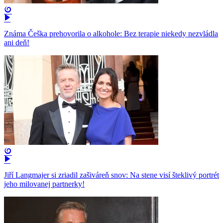
Známa Češka prehovorila o alkohole: Bez terapie niekedy nezvládla
ani deň!
Jiří Langmajer si zriadil zašiváreň snov: Na stene visí šteklivý portrét
jeho milovanej partnerky!