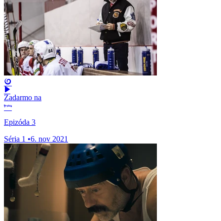
Zadarmo na
Epizóda 3
Séria 1
•
6. nov 2021