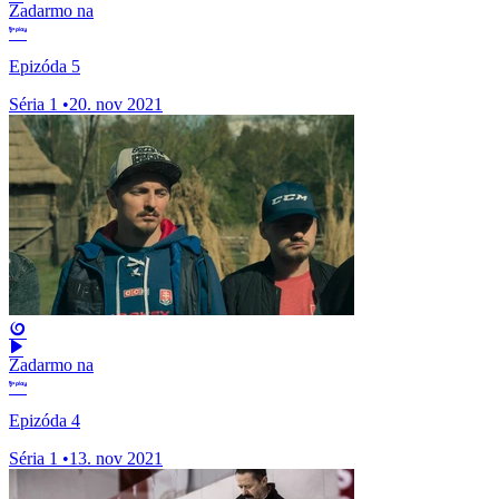
Zadarmo na
Epizóda 5
Séria 1
•
20. nov 2021
Zadarmo na
Epizóda 4
Séria 1
•
13. nov 2021