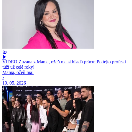
VIDEO Zuzana z Mama, ožeň ma si hľadá prácu: Po tejto profesii
túži už celé roky!
Mama, ožeň ma!
•
19. 05. 2026