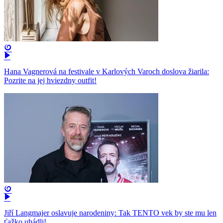
Hana Vagnerová na festivale v Karlových Varoch doslova žiarila:
Pozrite na jej hviezdny outfit!
Jiří Langmajer oslavuje narodeniny: Tak TENTO vek by ste mu len
ťažko uhádli!