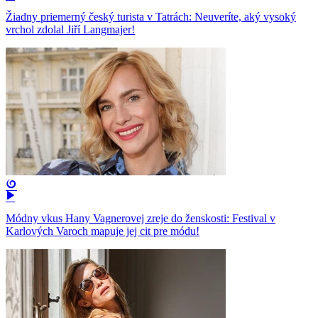
Žiadny priemerný český turista v Tatrách: Neuveríte, aký vysoký
vrchol zdolal Jiří Langmajer!
Módny vkus Hany Vagnerovej zreje do ženskosti: Festival v
Karlových Varoch mapuje jej cit pre módu!