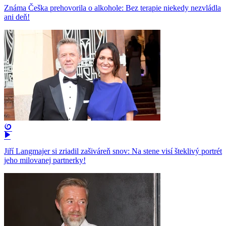
Známa Češka prehovorila o alkohole: Bez terapie niekedy nezvládla
ani deň!
Jiří Langmajer si zriadil zašiváreň snov: Na stene visí šteklivý portrét
jeho milovanej partnerky!