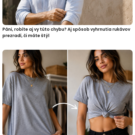
Páni, robíte aj vy túto chybu? Aj spôsob vyhrnutia rukávov
prezradí, či máte štýl