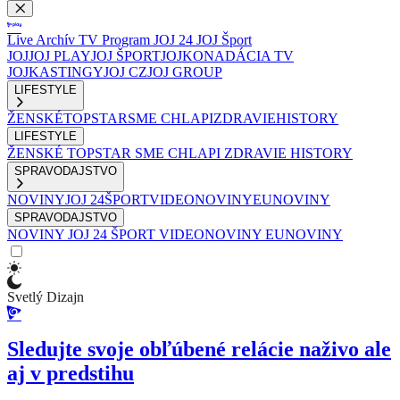
Live
Archív
TV Program
JOJ 24
JOJ Šport
JOJ
JOJ PLAY
JOJ ŠPORT
JOJKO
NADÁCIA TV
JOJ
KASTINGY
JOJ CZ
JOJ GROUP
LIFESTYLE
ŽENSKÉ
TOPSTAR
SME CHLAPI
ZDRAVIE
HISTORY
LIFESTYLE
ŽENSKÉ
TOPSTAR
SME CHLAPI
ZDRAVIE
HISTORY
SPRAVODAJSTVO
NOVINY
JOJ 24
ŠPORT
VIDEONOVINY
EUNOVINY
SPRAVODAJSTVO
NOVINY
JOJ 24
ŠPORT
VIDEONOVINY
EUNOVINY
Svetlý Dizajn
Sledujte svoje obľúbené relácie naživo ale
aj v predstihu