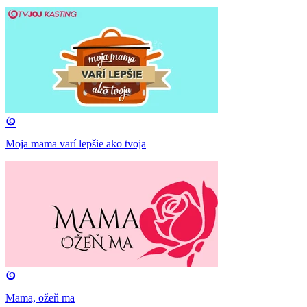
Moja mama varí lepšie ako tvoja
Mama, ožeň ma