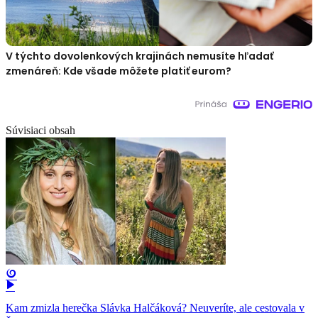
V týchto dovolenkových krajinách nemusíte hľadať
zmenáreň: Kde všade môžete platiť eurom?
Súvisiaci obsah
Kam zmizla herečka Slávka Halčáková? Neuveríte, ale cestovala v