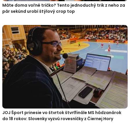
Máte doma voľné tričko? Tento jednoduchý trik z neho za
pár sekúnd urobí štýlový crop top
JOJ Šport prinesie vo štvrtok štvrťfinále MS hádzanárok
do 18 rokov: Slovenky vyzvú rovesníčky z Čiernej Hory