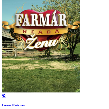
Farmár hľadá ženu