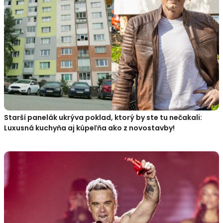
Starší panelák ukrýva poklad, ktorý by ste tu nečakali:
Luxusná kuchyňa aj kúpeľňa ako z novostavby!