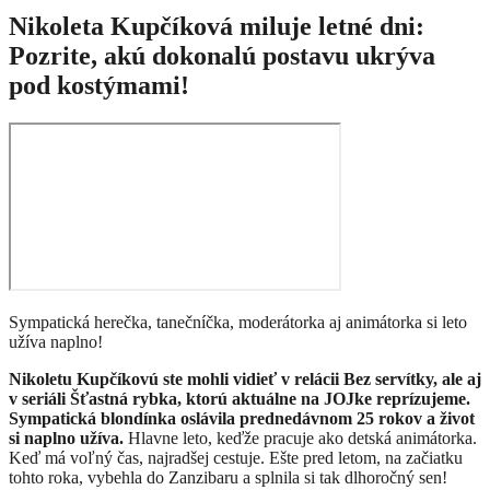
Nikoleta Kupčíková miluje letné dni:
Pozrite, akú dokonalú postavu ukrýva
pod kostýmami!
Sympatická herečka, tanečníčka, moderátorka aj animátorka si leto
užíva naplno!
Nikoletu Kupčíkovú ste mohli vidieť v relácii Bez servítky, ale aj
v seriáli Šťastná rybka, ktorú aktuálne na JOJke reprízujeme.
Sympatická blondínka oslávila prednedávnom 25 rokov a život
si naplno užíva.
Hlavne leto, keďže pracuje ako detská animátorka.
Keď má voľný čas, najradšej cestuje. Ešte pred letom, na začiatku
tohto roka, vybehla do Zanzibaru a splnila si tak dlhoročný sen!