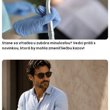
Stane sa vŕtačka u zubára minulosťou? Vedci prišli s
novinkou, ktorá by mohla zmeniť liečbu kazov!