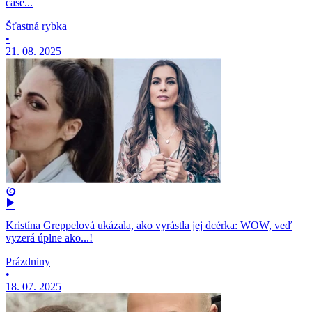
čase...
Šťastná rybka
•
21. 08. 2025
Kristína Greppelová ukázala, ako vyrástla jej dcérka: WOW, veď
vyzerá úplne ako...!
Prázdniny
•
18. 07. 2025