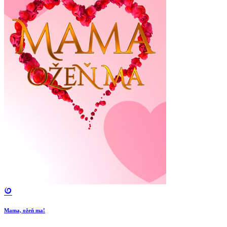
Mama, ožeň ma!