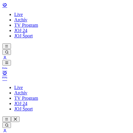
Live
Archív
TV Program
JOJ 24
JOJ Šport
Live
Archív
TV Program
JOJ 24
JOJ Šport