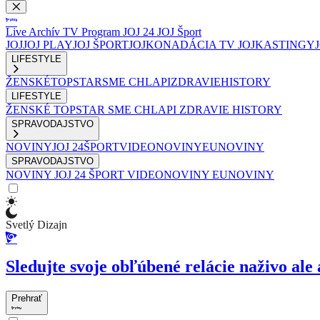
Live
Archív
TV Program
JOJ 24
JOJ Šport
JOJ
JOJ PLAY
JOJ ŠPORT
JOJKO
NADÁCIA TV JOJ
KASTINGY
LIFESTYLE
ŽENSKÉ
TOPSTAR
SME CHLAPI
ZDRAVIE
HISTORY
LIFESTYLE
ŽENSKÉ
TOPSTAR
SME CHLAPI
ZDRAVIE
HISTORY
SPRAVODAJSTVO
NOVINY
JOJ 24
ŠPORT
VIDEONOVINY
EUNOVINY
SPRAVODAJSTVO
NOVINY
JOJ 24
ŠPORT
VIDEONOVINY
EUNOVINY
Svetlý Dizajn
Sledujte svoje obľúbené relácie naživo ale 
Prehrať