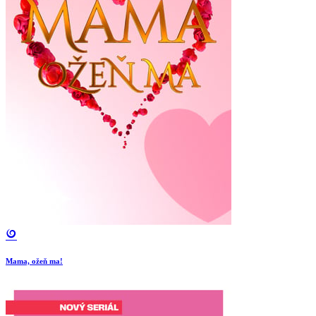
Mama, ožeň ma!