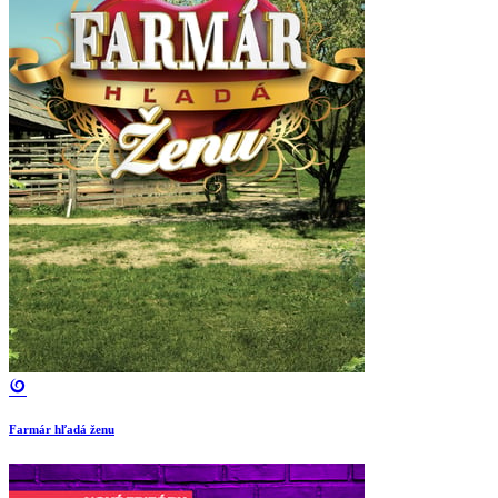
Farmár hľadá ženu