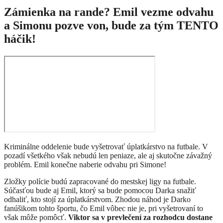
Zámienka na rande? Emil vezme odvahu
a Simonu pozve von, bude za tým TENTO
háčik!
Kriminálne oddelenie bude vyšetrovať úplatkárstvo na futbale. V
pozadí všetkého však nebudú len peniaze, ale aj skutočne závažný
problém. Emil konečne naberie odvahu pri Simone!
Zložky polície budú zapracované do mestskej ligy na futbale.
Súčasťou bude aj Emil, ktorý sa bude pomocou Darka snažiť
odhaliť, kto stojí za úplatkárstvom. Zhodou náhod je Darko
fanúšikom tohto športu, čo Emil vôbec nie je, pri vyšetrovaní to
však môže pomôcť.
Viktor sa v prevlečení za rozhodcu dostane