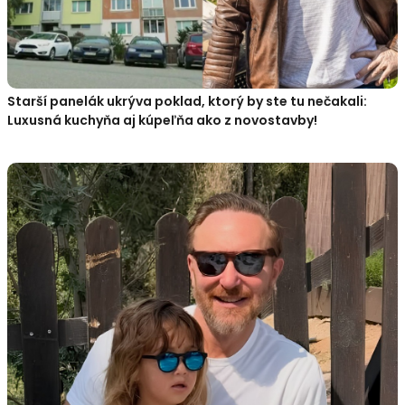
Starší panelák ukrýva poklad, ktorý by ste tu nečakali:
Luxusná kuchyňa aj kúpeľňa ako z novostavby!