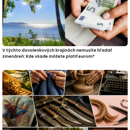
V týchto dovolenkových krajinách nemusíte hľadať
zmenáreň: Kde všade môžete platiť eurom?