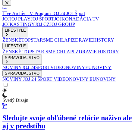
Live
Archív
TV Program
JOJ 24
JOJ Šport
JOJ
JOJ PLAY
JOJ ŠPORT
JOJKO
NADÁCIA TV
JOJ
KASTINGY
JOJ CZ
JOJ GROUP
LIFESTYLE
ŽENSKÉ
TOPSTAR
SME CHLAPI
ZDRAVIE
HISTORY
LIFESTYLE
ŽENSKÉ
TOPSTAR
SME CHLAPI
ZDRAVIE
HISTORY
SPRAVODAJSTVO
NOVINY
JOJ 24
ŠPORT
VIDEONOVINY
EUNOVINY
SPRAVODAJSTVO
NOVINY
JOJ 24
ŠPORT
VIDEONOVINY
EUNOVINY
Svetlý Dizajn
Sledujte svoje obľúbené relácie naživo ale
aj v predstihu