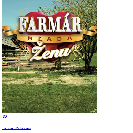
Farmár hľadá ženu