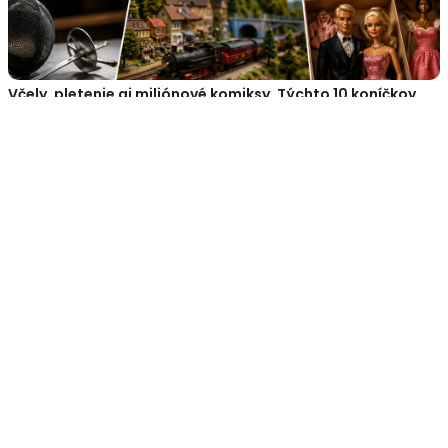
Včely, pletenie aj miliónové komiksy. Týchto 10 koníčkov
svetových hviezd vás poriadne prekvapí
Súvisiaci obsah