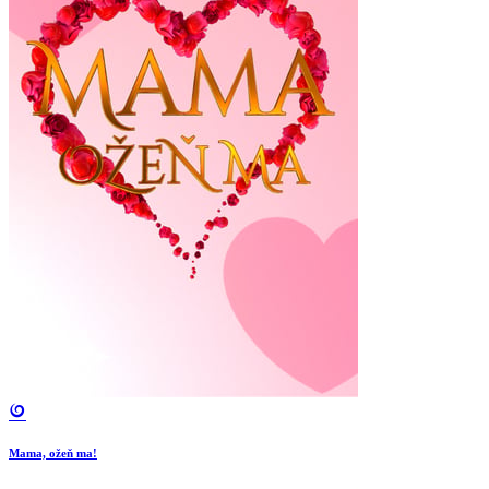
Mama, ožeň ma!