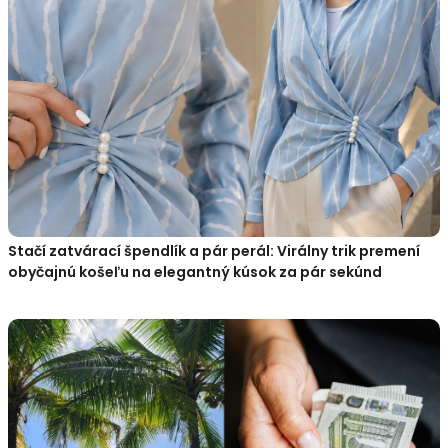
Stačí zatvárací špendlík a pár perál: Virálny trik premení
obyčajnú košeľu na elegantný kúsok za pár sekúnd