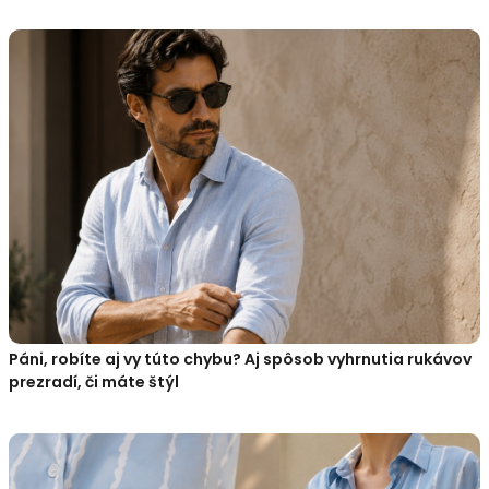
Páni, robíte aj vy túto chybu? Aj spôsob vyhrnutia rukávov
prezradí, či máte štýl