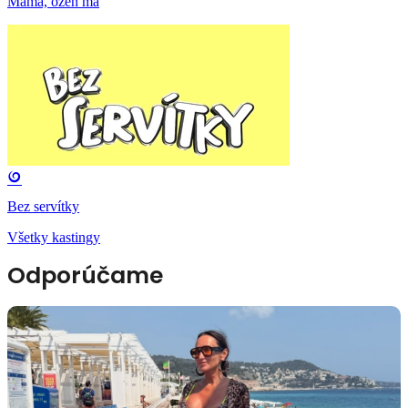
Mama, ožeň ma
Bez servítky
Všetky kastingy
Odporúčame