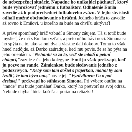
do nebezpečnej situácie. Napadne ho unikajúci páchateľ, ktorý
bude vyhrožovať jednému z futbalistov. Odhalenie Emila
zavedie až k podpredsedovi futbalového zväzu.
V tejto súvislosti
odhalí možné obchodovanie s hráčmi.
Jedného hráča to zavedie
až rovno k Emilovi, u ktorého sa bude na chvíľu ukrývať!
A práve spomínaný hráč vzbudí u Simony záujem. Tá si totiž bude
myslieť, že má s Emilom vzťah, a preto uňho trávi noci. Simona sa
ho spýta na to, ako sa oni dvaja vlastne dali dokopy. Tomu to však
hneď nedôjde, až Darko zaúraduje, keď mu povie, že sa ho pýta na
jeho orientáciu.
"Nehanbi sa za to, veď ste mladí a pekní
chlapci,"
zaznie z úst jeho kolegyne.
Emil ju však prekvapí, keď
ju pozve na rande. Zámienkou bude sledovanie jedného z
podozrivých.
"Keby som tam došiel s frajerkou, mohol by som
tvrdiť, že tam býva ona,"
povie jej.
"Vyzdvihnem ťa o pol
desiatej,"
prekvapí ho súhlasom Simona.
Pri výbere outfitu na
"rande" mu bude pomáhať Darko, ktorý ho pretvorí na svoj odraz.
Nebude chýbať biela košeľa a poriadna retiazka!