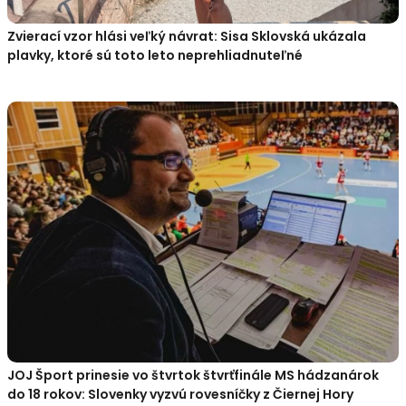
Zvierací vzor hlási veľký návrat: Sisa Sklovská ukázala
plavky, ktoré sú toto leto neprehliadnuteľné
JOJ Šport prinesie vo štvrtok štvrťfinále MS hádzanárok
do 18 rokov: Slovenky vyzvú rovesníčky z Čiernej Hory