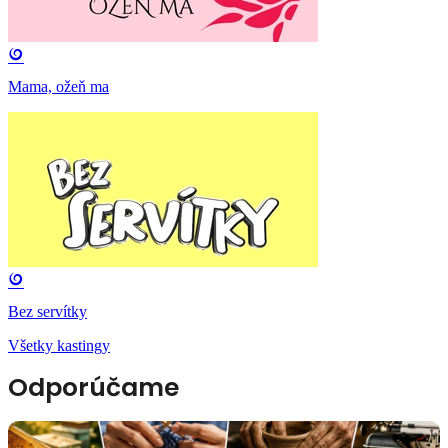
Mama, ožeň ma
Bez servítky
Všetky kastingy
Odporúčame