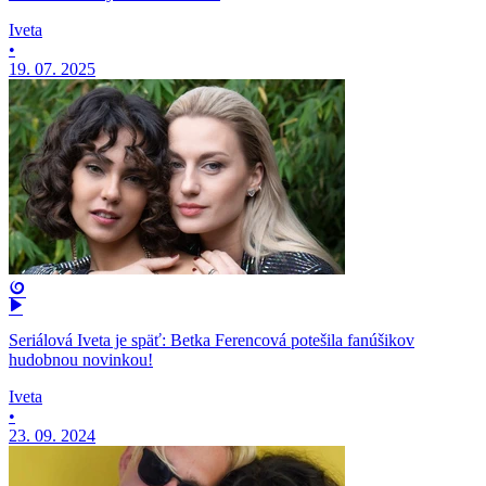
Iveta
•
19. 07. 2025
Seriálová Iveta je späť: Betka Ferencová potešila fanúšikov
hudobnou novinkou!
Iveta
•
23. 09. 2024