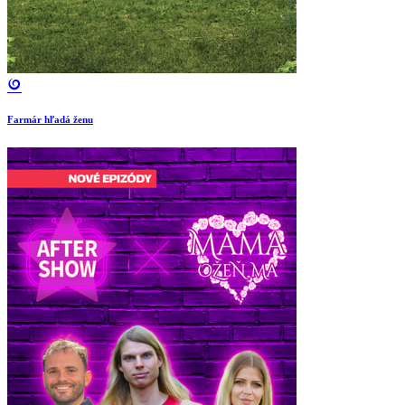
Farmár hľadá ženu