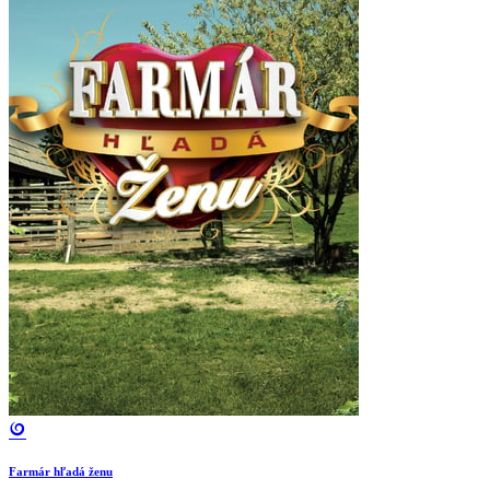
Farmár hľadá ženu