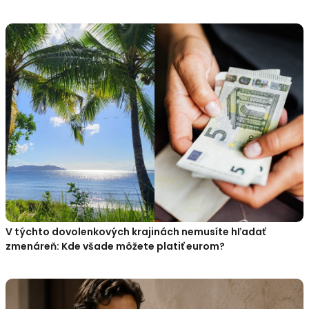
V týchto dovolenkových krajinách nemusíte hľadať
zmenáreň: Kde všade môžete platiť eurom?