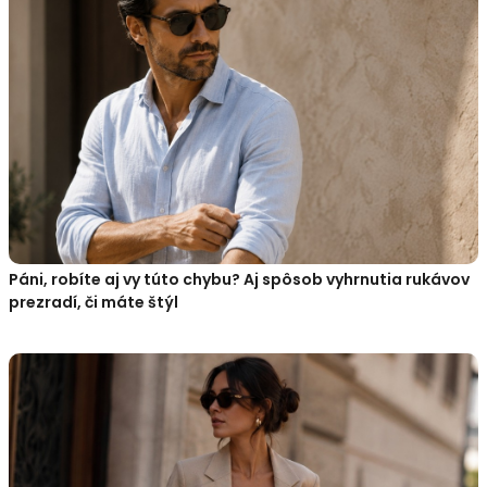
Páni, robíte aj vy túto chybu? Aj spôsob vyhrnutia rukávov
prezradí, či máte štýl