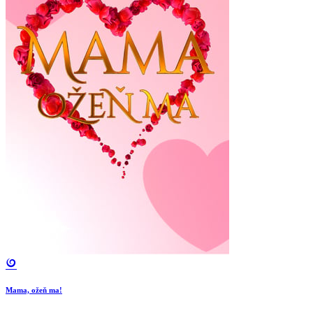
Mama, ožeň ma!