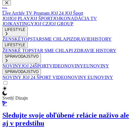
Live
Archív
TV Program
JOJ 24
JOJ Šport
JOJ
JOJ PLAY
JOJ ŠPORT
JOJKO
NADÁCIA TV
JOJ
KASTINGY
JOJ CZ
JOJ GROUP
LIFESTYLE
ŽENSKÉ
TOPSTAR
SME CHLAPI
ZDRAVIE
HISTORY
LIFESTYLE
ŽENSKÉ
TOPSTAR
SME CHLAPI
ZDRAVIE
HISTORY
SPRAVODAJSTVO
NOVINY
JOJ 24
ŠPORT
VIDEONOVINY
EUNOVINY
SPRAVODAJSTVO
NOVINY
JOJ 24
ŠPORT
VIDEONOVINY
EUNOVINY
Svetlý Dizajn
Sledujte svoje obľúbené relácie naživo ale
aj v predstihu