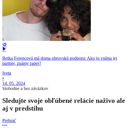
Betka Ferencová má doma obrovskú podporu: Ako ju vníma jej
partner, známy raper?
Iveta
•
14. 05. 2024
Slobodne a bez záväzkov
Sledujte svoje obľúbené relácie naživo ale
aj v predstihu
Prehrať