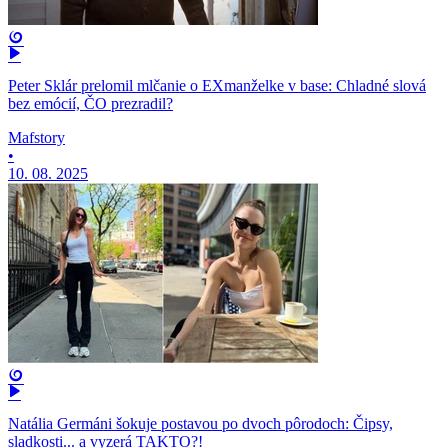
Peter Sklár prelomil mlčanie o EXmanželke v base: Chladné slová
bez emócií, ČO prezradil?
Mafstory
•
10. 08. 2025
Natália Germáni šokuje postavou po dvoch pôrodoch: Čipsy,
sladkosti... a vyzerá TAKTO?!