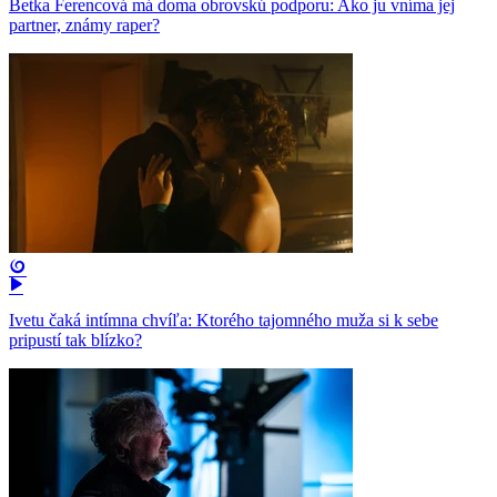
Betka Ferencová má doma obrovskú podporu: Ako ju vníma jej
partner, známy raper?
Ivetu čaká intímna chvíľa: Ktorého tajomného muža si k sebe
pripustí tak blízko?