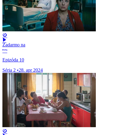
Zadarmo na
Epizóda 10
Séria 2
•
28. apr 2024