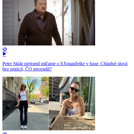
Peter Sklár prelomil mlčanie o EXmanželke v base: Chladné slová
bez emócií, ČO prezradil?