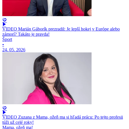
VIDEO Marián Gáborík prezradil: Je lepší hokej v Európe alebo
zámorí? Takáto je pravda!
Šport
•
24. 05. 2026
VIDEO Zuzana z Mama, ožeň ma si hľadá prácu: Po tejto profesii
túži už celé roky!
Mama, ožeň ma!