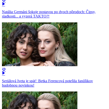
Natália Germáni šokuje postavou po dvoch pôrodoch: Čipsy,
sladkosti... a vyzerá TAKTO?!
Seriálová Iveta je späť: Betka Ferencová potešila fanúšikov
hudobnou novinkou!