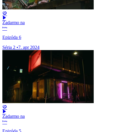
Zadarmo na
Epizóda 6
Séria 2
•
7. apr 2024
Zadarmo na
Epizóda 5