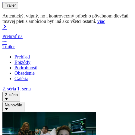
Trailer
Autentický, vtipný, no i kontroverzný príbeh o pôvabnom dievčati
tmavej pleti s ambíciou byť iná ako všetci ostatní.
viac
Prehrať na
Trailer
Prehľad
Epizódy
Podrobnosti
Obsadenie
Galéria
2. séria
1. séria
2. séria
Najnovšie