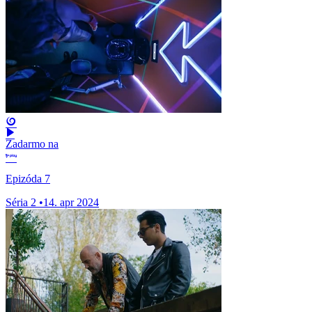
Zadarmo na
Epizóda 7
Séria 2
•
14. apr 2024