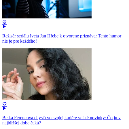
Režisér seriálu Iveta Jan Hřebejk otvorene priznáva: Tento humor
nie je pre každého!
Betka Ferencová chystá vo svojej kariére veľké novinky: Čo ju v
najbližšej dobe čaká?