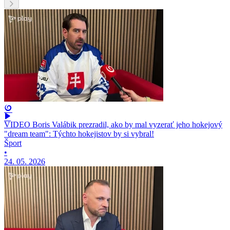
VIDEO Boris Valábik prezradil, ako by mal vyzerať jeho hokejový
"dream team": Týchto hokejistov by si vybral!
Šport
•
24. 05. 2026