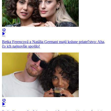
Betka Ferencová a Natália Germani majú krásne priateľstvo: Aha,
čo ich najnovšie spojilo!