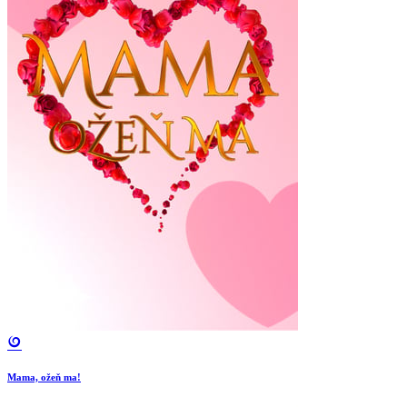
Mama, ožeň ma!