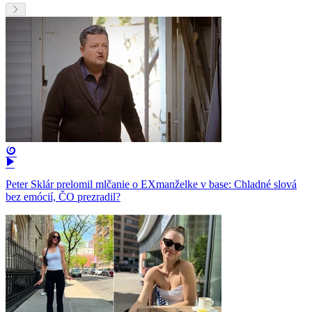
Peter Sklár prelomil mlčanie o EXmanželke v base: Chladné slová
bez emócií, ČO prezradil?