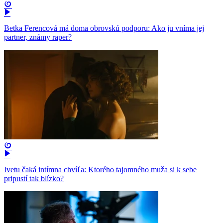
Betka Ferencová má doma obrovskú podporu: Ako ju vníma jej
partner, známy raper?
Ivetu čaká intímna chvíľa: Ktorého tajomného muža si k sebe
pripustí tak blízko?