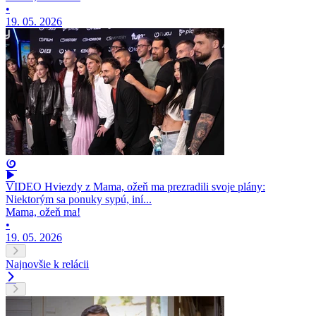
•
19. 05. 2026
VIDEO Hviezdy z Mama, ožeň ma prezradili svoje plány:
Niektorým sa ponuky sypú, iní...
Mama, ožeň ma!
•
19. 05. 2026
Najnovšie k relácii