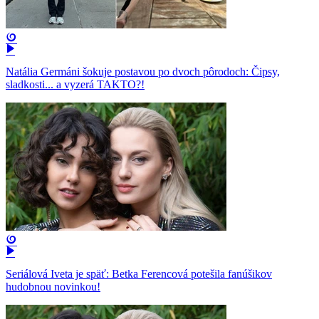
Natália Germáni šokuje postavou po dvoch pôrodoch: Čipsy,
sladkosti... a vyzerá TAKTO?!
Seriálová Iveta je späť: Betka Ferencová potešila fanúšikov
hudobnou novinkou!