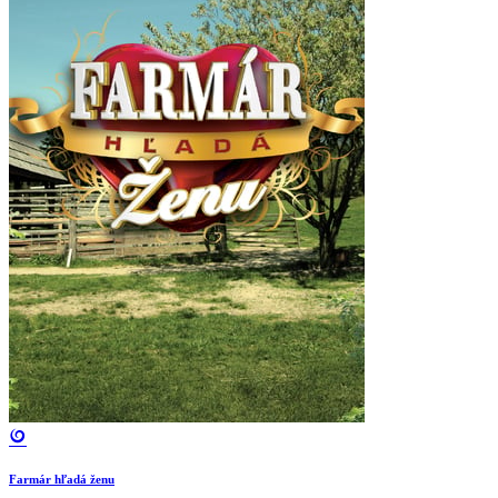
Farmár hľadá ženu