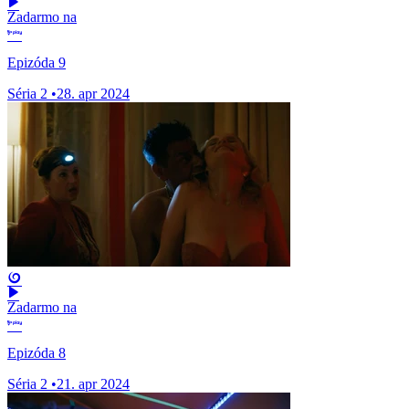
Zadarmo na
Epizóda 9
Séria 2
•
28. apr 2024
Zadarmo na
Epizóda 8
Séria 2
•
21. apr 2024