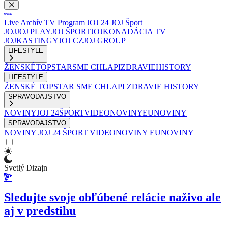
Live
Archív
TV Program
JOJ 24
JOJ Šport
JOJ
JOJ PLAY
JOJ ŠPORT
JOJKO
NADÁCIA TV
JOJ
KASTINGY
JOJ CZ
JOJ GROUP
LIFESTYLE
ŽENSKÉ
TOPSTAR
SME CHLAPI
ZDRAVIE
HISTORY
LIFESTYLE
ŽENSKÉ
TOPSTAR
SME CHLAPI
ZDRAVIE
HISTORY
SPRAVODAJSTVO
NOVINY
JOJ 24
ŠPORT
VIDEONOVINY
EUNOVINY
SPRAVODAJSTVO
NOVINY
JOJ 24
ŠPORT
VIDEONOVINY
EUNOVINY
Svetlý Dizajn
Sledujte svoje obľúbené relácie naživo ale
aj v predstihu