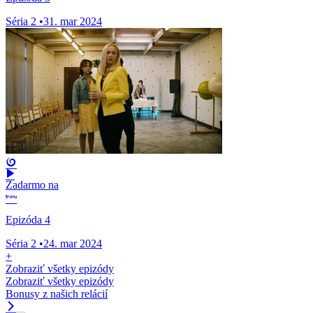
Séria 2
•
31. mar 2024
Zadarmo na
Epizóda 4
Séria 2
•
24. mar 2024
+
Zobraziť všetky epizódy
Zobraziť všetky epizódy
Bonusy z našich relácií