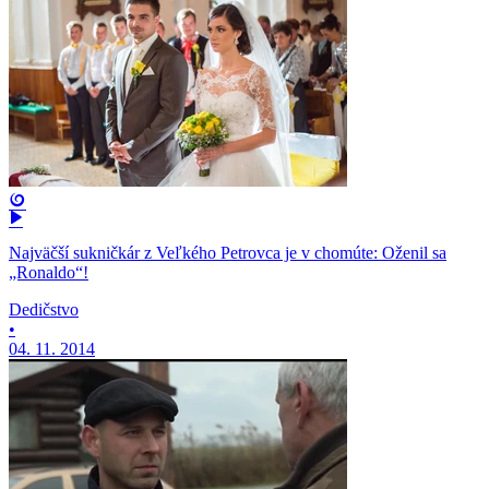
Najväčší sukničkár z Veľkého Petrovca je v chomúte: Oženil sa
„Ronaldo“!
Dedičstvo
•
04. 11. 2014