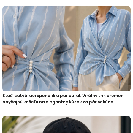
Stačí zatvárací špendlík a pár perál: Virálny trik premení
obyčajnú košeľu na elegantný kúsok za pár sekúnd