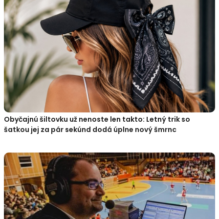
Obyčajnú šiltovku už nenoste len takto: Letný trik so
šatkou jej za pár sekúnd dodá úplne nový šmrnc