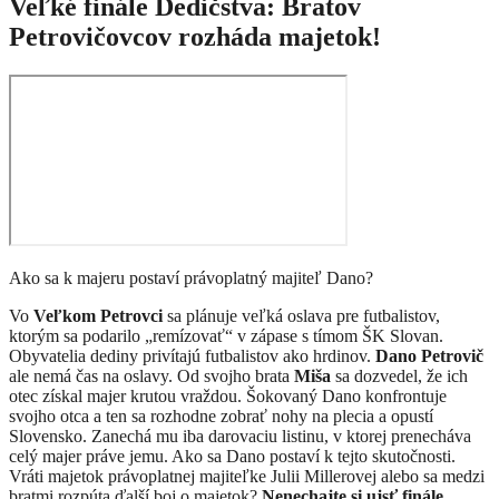
Veľké finále Dedičstva: Bratov
Petrovičovcov rozháda majetok!
Ako sa k majeru postaví právoplatný majiteľ Dano?
Vo
Veľkom Petrovci
sa plánuje veľká oslava pre futbalistov,
ktorým sa podarilo „remízovať“ v zápase s tímom ŠK Slovan.
Obyvatelia dediny privítajú futbalistov ako hrdinov.
Dano Petrovič
ale nemá čas na oslavy. Od svojho brata
Miša
sa dozvedel, že ich
otec získal majer krutou vraždou. Šokovaný Dano konfrontuje
svojho otca a ten sa rozhodne zobrať nohy na plecia a opustí
Slovensko. Zanechá mu iba darovaciu listinu, v ktorej prenecháva
celý majer práve jemu. Ako sa Dano postaví k tejto skutočnosti.
Vráti majetok právoplatnej majiteľke Julii Millerovej alebo sa medzi
bratmi rozpúta ďalší boj o majetok?
Nenechajte si ujsť finále