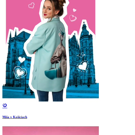
Miša v Košiciach