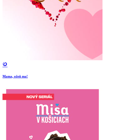
Mama, ožeň ma!