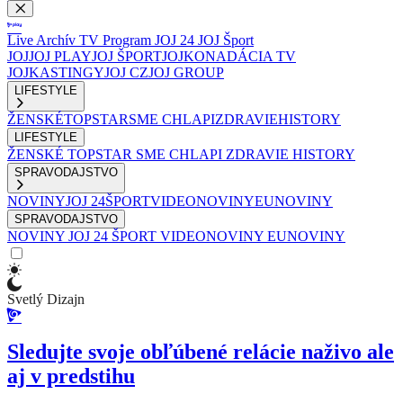
Live
Archív
TV Program
JOJ 24
JOJ Šport
JOJ
JOJ PLAY
JOJ ŠPORT
JOJKO
NADÁCIA TV
JOJ
KASTINGY
JOJ CZ
JOJ GROUP
LIFESTYLE
ŽENSKÉ
TOPSTAR
SME CHLAPI
ZDRAVIE
HISTORY
LIFESTYLE
ŽENSKÉ
TOPSTAR
SME CHLAPI
ZDRAVIE
HISTORY
SPRAVODAJSTVO
NOVINY
JOJ 24
ŠPORT
VIDEONOVINY
EUNOVINY
SPRAVODAJSTVO
NOVINY
JOJ 24
ŠPORT
VIDEONOVINY
EUNOVINY
Svetlý Dizajn
Sledujte svoje obľúbené relácie naživo ale
aj v predstihu