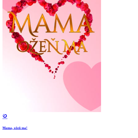
Mama, ožeň ma!