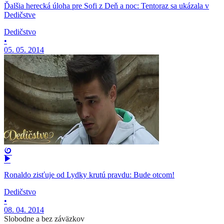
Ďalšia herecká úloha pre Sofi z Deň a noc: Tentoraz sa ukázala v
Dedičstve
Dedičstvo
•
05. 05. 2014
Ronaldo zisťuje od Lydky krutú pravdu: Bude otcom!
Dedičstvo
•
08. 04. 2014
Slobodne a bez záväzkov