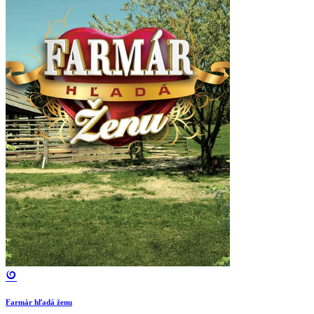
Farmár hľadá ženu