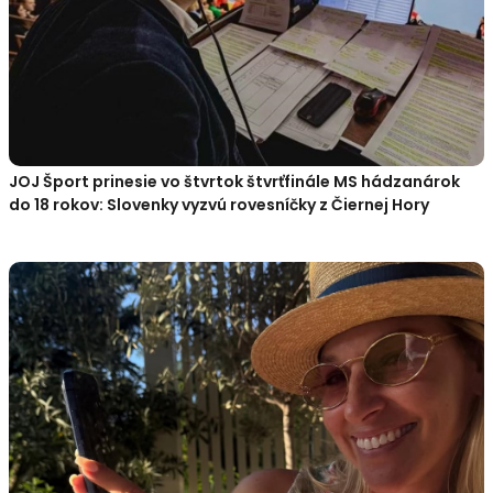
JOJ Šport prinesie vo štvrtok štvrťfinále MS hádzanárok
do 18 rokov: Slovenky vyzvú rovesníčky z Čiernej Hory