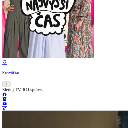
Najvyšší čas
Sleduj TV JOJ správy