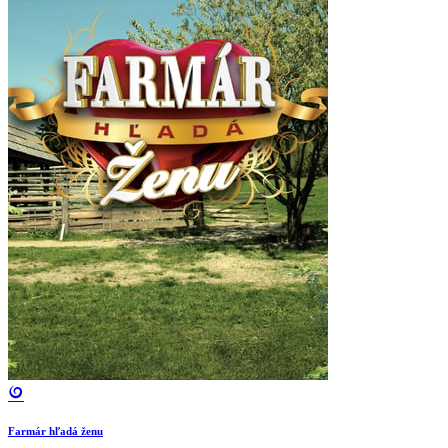
Farmár hľadá ženu