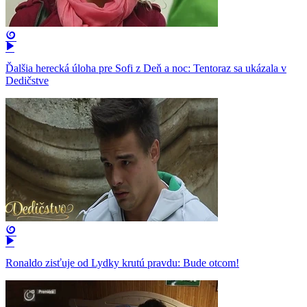
Ďalšia herecká úloha pre Sofi z Deň a noc: Tentoraz sa ukázala v
Dedičstve
Ronaldo zisťuje od Lydky krutú pravdu: Bude otcom!