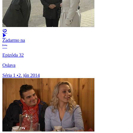
Zadarmo na
Epizóda 32
Oslava
Séria 1
•
2. jún 2014