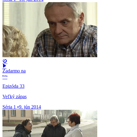
Zadarmo na
Epizóda 33
Veľký zápas
Séria 1
•
9. jún 2014