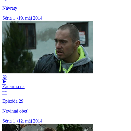
Návraty
Séria 1
•
19. máj 2014
Zadarmo na
Epizóda 29
Nevinná obeť
Séria 1
•
12. máj 2014