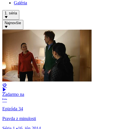
Galéria
1. séria
Najnovšie
Zadarmo na
Epizóda 34
Pravda z minulosti
Séria 1
•
16. jún 2014