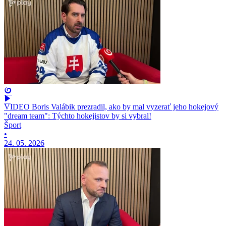
VIDEO Boris Valábik prezradil, ako by mal vyzerať jeho hokejový
"dream team": Týchto hokejistov by si vybral!
Šport
•
24. 05. 2026