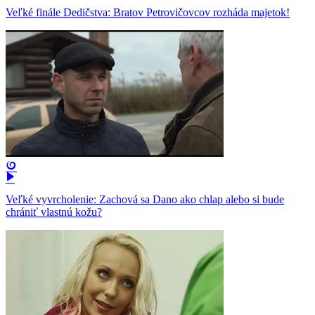
Veľké finále Dedičstva: Bratov Petrovičovcov rozháda majetok!
Veľké vyvrcholenie: Zachová sa Dano ako chlap alebo si bude
chrániť vlastnú kožu?