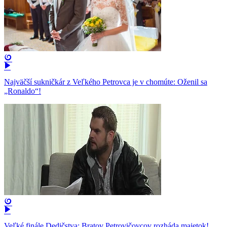
Najväčší sukničkár z Veľkého Petrovca je v chomúte: Oženil sa
„Ronaldo“!
Veľké finále Dedičstva: Bratov Petrovičovcov rozháda majetok!