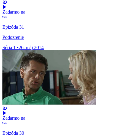
Zadarmo na
Epizóda 31
Podozrenie
Séria 1
•
26. máj 2014
Zadarmo na
Epizóda 30