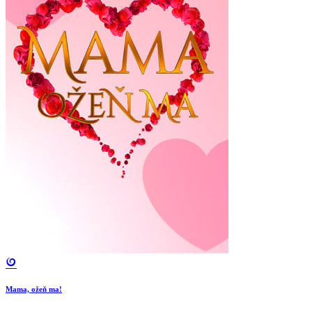
Mama, ožeň ma!