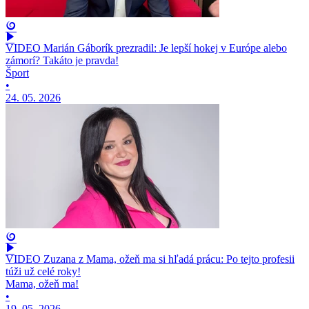
VIDEO Marián Gáborík prezradil: Je lepší hokej v Európe alebo
zámorí? Takáto je pravda!
Šport
•
24. 05. 2026
VIDEO Zuzana z Mama, ožeň ma si hľadá prácu: Po tejto profesii
túži už celé roky!
Mama, ožeň ma!
•
19. 05. 2026