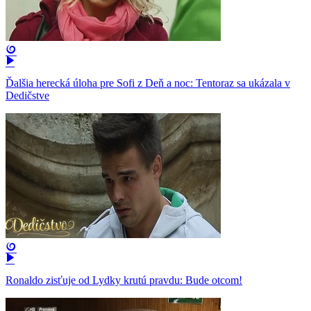
Ďalšia herecká úloha pre Sofi z Deň a noc: Tentoraz sa ukázala v
Dedičstve
Ronaldo zisťuje od Lydky krutú pravdu: Bude otcom!