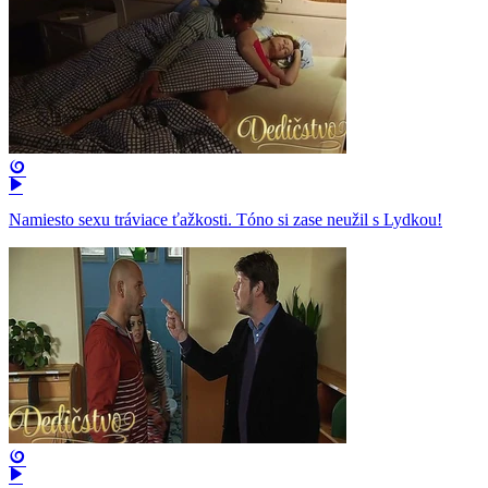
Namiesto sexu tráviace ťažkosti. Tóno si zase neužil s Lydkou!