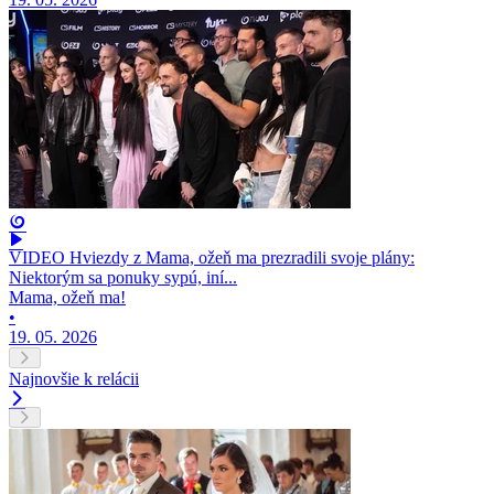
VIDEO Hviezdy z Mama, ožeň ma prezradili svoje plány:
Niektorým sa ponuky sypú, iní...
Mama, ožeň ma!
•
19. 05. 2026
Najnovšie k relácii