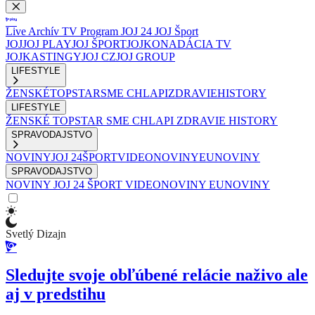
Live
Archív
TV Program
JOJ 24
JOJ Šport
JOJ
JOJ PLAY
JOJ ŠPORT
JOJKO
NADÁCIA TV
JOJ
KASTINGY
JOJ CZ
JOJ GROUP
LIFESTYLE
ŽENSKÉ
TOPSTAR
SME CHLAPI
ZDRAVIE
HISTORY
LIFESTYLE
ŽENSKÉ
TOPSTAR
SME CHLAPI
ZDRAVIE
HISTORY
SPRAVODAJSTVO
NOVINY
JOJ 24
ŠPORT
VIDEONOVINY
EUNOVINY
SPRAVODAJSTVO
NOVINY
JOJ 24
ŠPORT
VIDEONOVINY
EUNOVINY
Svetlý Dizajn
Sledujte svoje obľúbené relácie naživo ale
aj v predstihu