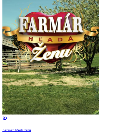
Farmár hľadá ženu