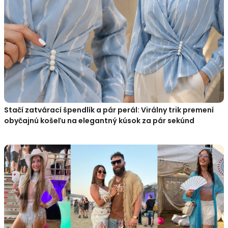
Stačí zatvárací špendlík a pár perál: Virálny trik premení
obyčajnú košeľu na elegantný kúsok za pár sekúnd