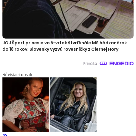
JOJ Šport prinesie vo štvrtok štvrťfinále MS hádzanárok
do 18 rokov: Slovenky vyzvú rovesníčky z Čiernej Hory
Súvisiaci obsah