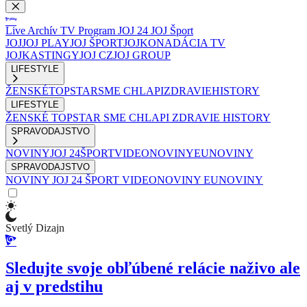
Live
Archív
TV Program
JOJ 24
JOJ Šport
JOJ
JOJ PLAY
JOJ ŠPORT
JOJKO
NADÁCIA TV
JOJ
KASTINGY
JOJ CZ
JOJ GROUP
LIFESTYLE
ŽENSKÉ
TOPSTAR
SME CHLAPI
ZDRAVIE
HISTORY
LIFESTYLE
ŽENSKÉ
TOPSTAR
SME CHLAPI
ZDRAVIE
HISTORY
SPRAVODAJSTVO
NOVINY
JOJ 24
ŠPORT
VIDEONOVINY
EUNOVINY
SPRAVODAJSTVO
NOVINY
JOJ 24
ŠPORT
VIDEONOVINY
EUNOVINY
Svetlý Dizajn
Sledujte svoje obľúbené relácie naživo ale
aj v predstihu