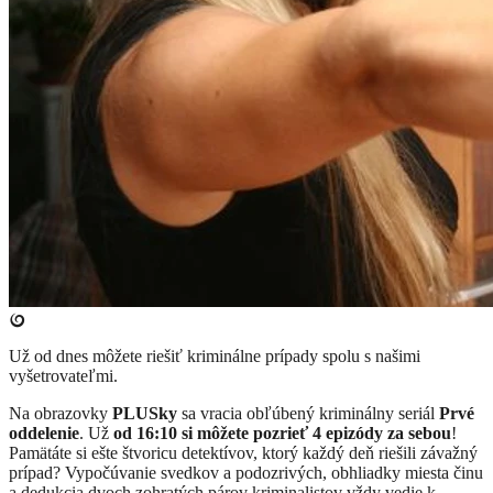
Už od dnes môžete riešiť kriminálne prípady spolu s našimi
vyšetrovateľmi.
Na obrazovky
PLUSky
sa vracia obľúbený kriminálny seriál
Prvé
oddelenie
. Už
od 16:10 si môžete pozrieť 4 epizódy za sebou
!
Pamätáte si ešte štvoricu detektívov, ktorý každý deň riešili závažný
prípad? Vypočúvanie svedkov a podozrivých, obhliadky miesta činu
a dedukcia dvoch zohratých párov kriminalistov vždy vedie k