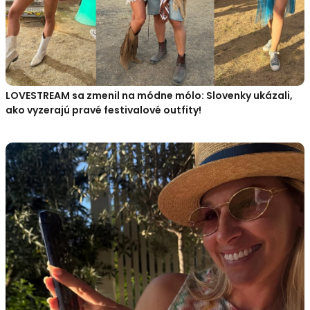
LOVESTREAM sa zmenil na módne mólo: Slovenky ukázali,
ako vyzerajú pravé festivalové outfity!