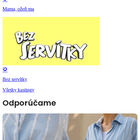
Mama, ožeň ma
Bez servítky
Všetky kastingy
Odporúčame