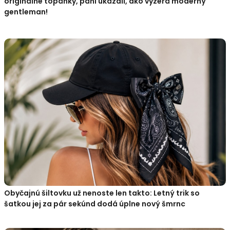
originálne topánky, páni ukázali, ako vyzerá moderný
gentleman!
Obyčajnú šiltovku už nenoste len takto: Letný trik so
šatkou jej za pár sekúnd dodá úplne nový šmrnc