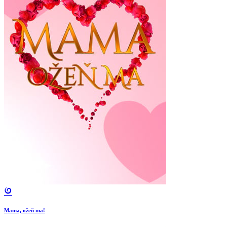
Mama, ožeň ma!