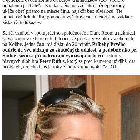
odhaleniu páchateľa. Krátka scéna na začiatku každej epizódy
ukáže obeť priamo na mieste činu, najskôr bez súvislostí. Tie
odhalia až kriminalisti pomocou vyšetrovacích metód a na základe
získaných dôkazov.
Seriál vznikol v spolupráci so spoločnosťou Dark Room a nakrúcal
sa väčšinou v exteriéroch. Interiérové priestory vznikli v ateliéroch
na Kolibe. Jedna časť má dĺžku do 20 minút.
Príbehy Prvého
oddelenia vychádzajú zo skutočných udalostí a podobne ako pri
Súdnej sieni sa pri nakrúcaní využívajú neherci
. Jednu z
hlavných úloh hrá
Peter Rúfus
, ktorý sa pred kamerou už dlhší čas
neobjavil, no jeho hlas je roky známy z upútavok TV JOJ.