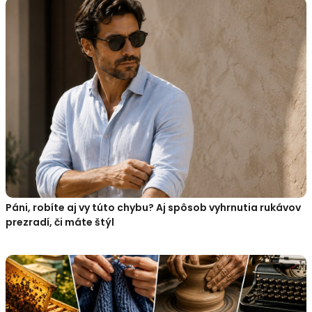
Páni, robíte aj vy túto chybu? Aj spôsob vyhrnutia rukávov
prezradí, či máte štýl