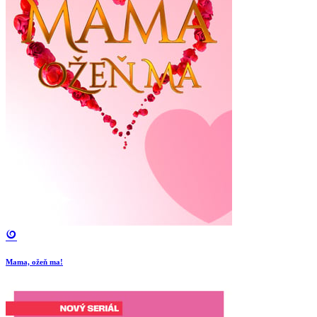
Mama, ožeň ma!