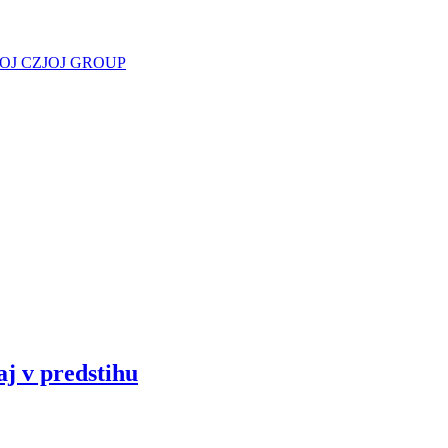
JOJ CZ
JOJ GROUP
aj v predstihu