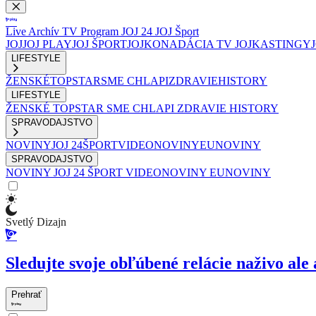
Live
Archív
TV Program
JOJ 24
JOJ Šport
JOJ
JOJ PLAY
JOJ ŠPORT
JOJKO
NADÁCIA TV JOJ
KASTINGY
LIFESTYLE
ŽENSKÉ
TOPSTAR
SME CHLAPI
ZDRAVIE
HISTORY
LIFESTYLE
ŽENSKÉ
TOPSTAR
SME CHLAPI
ZDRAVIE
HISTORY
SPRAVODAJSTVO
NOVINY
JOJ 24
ŠPORT
VIDEONOVINY
EUNOVINY
SPRAVODAJSTVO
NOVINY
JOJ 24
ŠPORT
VIDEONOVINY
EUNOVINY
Svetlý Dizajn
Sledujte svoje obľúbené relácie naživo ale 
Prehrať