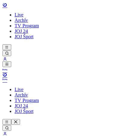
Live
Archív
TV Program
JOJ 24
JOJ Šport
Live
Archív
TV Program
JOJ 24
JOJ Šport