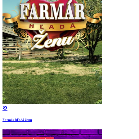
Farmár hľadá ženu