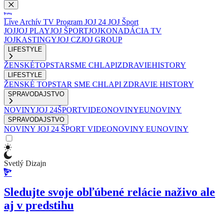
Live
Archív
TV Program
JOJ 24
JOJ Šport
JOJ
JOJ PLAY
JOJ ŠPORT
JOJKO
NADÁCIA TV
JOJ
KASTINGY
JOJ CZ
JOJ GROUP
LIFESTYLE
ŽENSKÉ
TOPSTAR
SME CHLAPI
ZDRAVIE
HISTORY
LIFESTYLE
ŽENSKÉ
TOPSTAR
SME CHLAPI
ZDRAVIE
HISTORY
SPRAVODAJSTVO
NOVINY
JOJ 24
ŠPORT
VIDEONOVINY
EUNOVINY
SPRAVODAJSTVO
NOVINY
JOJ 24
ŠPORT
VIDEONOVINY
EUNOVINY
Svetlý Dizajn
Sledujte svoje obľúbené relácie naživo ale
aj v predstihu