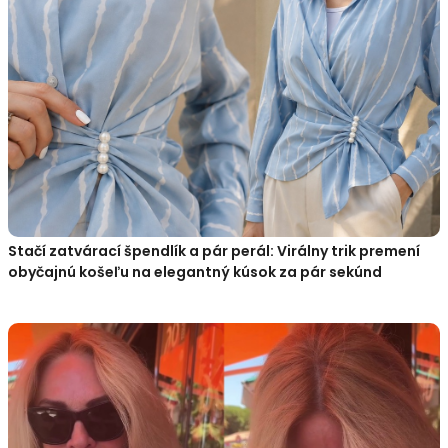
Stačí zatvárací špendlík a pár perál: Virálny trik premení
obyčajnú košeľu na elegantný kúsok za pár sekúnd