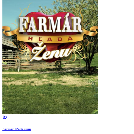
Farmár hľadá ženu