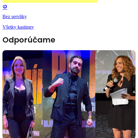
Bez servítky
Všetky kastingy
Odporúčame