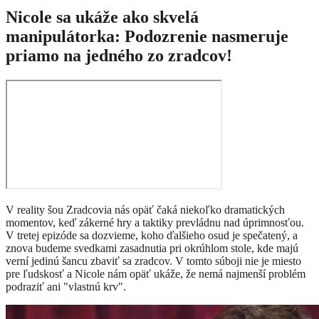
Nicole sa ukáže ako skvelá
manipulátorka: Podozrenie nasmeruje
priamo na jedného zo zradcov!
V reality šou Zradcovia nás opäť čaká niekoľko dramatických
momentov, keď zákerné hry a taktiky prevládnu nad úprimnosťou.
V tretej epizóde sa dozvieme, koho ďalšieho osud je spečatený, a
znova budeme svedkami zasadnutia pri okrúhlom stole, kde majú
verní jedinú šancu zbaviť sa zradcov. V tomto súboji nie je miesto
pre ľudskosť a Nicole nám opäť ukáže, že nemá najmenší problém
podraziť ani "vlastnú krv".