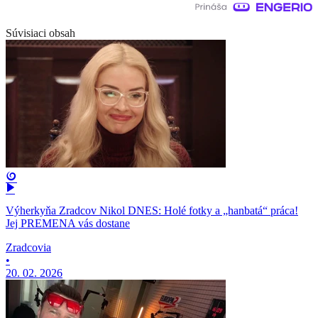
Súvisiaci obsah
Výherkyňa Zradcov Nikol DNES: Holé fotky a „hanbatá“ práca!
Jej PREMENA vás dostane
Zradcovia
•
20. 02. 2026