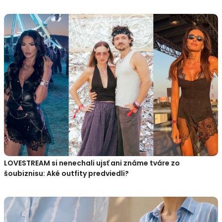
LOVESTREAM si nenechali ujsť ani známe tváre zo
šoubiznisu: Aké outfity predviedli?