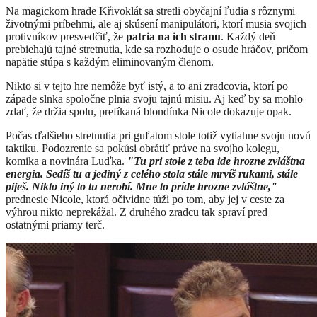
​Na magickom hrade Křivoklát sa stretli obyčajní ľudia s rôznymi
životnými príbehmi, ale aj skúsení manipulátori, ktorí musia svojich
protivníkov presvedčiť, že
patria na ich stranu
. Každý deň
prebiehajú tajné stretnutia, kde sa rozhoduje o osude hráčov, pričom
napätie stúpa s každým eliminovaným členom.
Nikto si v tejto hre nemôže byť istý, a to ani zradcovia, ktorí po
západe slnka spoločne plnia svoju tajnú misiu. Aj keď by sa mohlo
zdať, že držia spolu, prefíkaná blondínka Nicole dokazuje opak.
Počas ďalšieho stretnutia pri guľatom stole totiž vytiahne svoju novú
taktiku. Podozrenie sa pokúsi obrátiť práve na svojho kolegu,
komika a novinára Luďka.
"Tu pri stole z teba ide hrozne zvláštna
energia. Sedíš tu a jediný z celého stola stále mrvíš rukami, stále
piješ. Nikto iný to tu nerobí. Mne to príde hrozne zvláštne,"
prednesie Nicole, ktorá očividne túži po tom, aby jej v ceste za
výhrou nikto neprekážal. Z druhého zradcu tak spraví pred
ostatnými priamy terč.