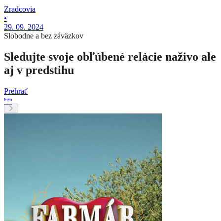
Zradcovia
•
29. 09. 2024
Slobodne a bez záväzkov
Sledujte svoje obľúbené relácie naživo ale
aj v predstihu
Prehrať