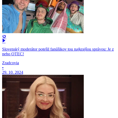
Slovenský moderátor potešil fanúšikov tou najkrajšou správou: Je z
neho OTEC!
Zradcovia
•
29. 10. 2024