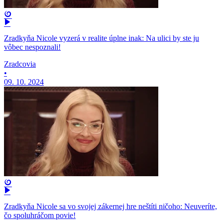
Zradkyňa Nicole vyzerá v realite úplne inak: Na ulici by ste ju
vôbec nespoznali!
Zradcovia
•
09. 10. 2024
Zradkyňa Nicole sa vo svojej zákernej hre neštíti ničoho: Neuveríte,
čo spoluhráčom povie!