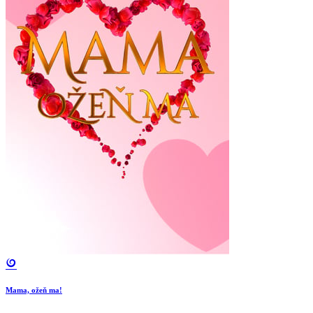
Mama, ožeň ma!