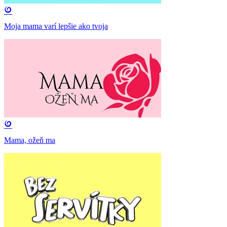
Moja mama varí lepšie ako tvoja
Mama, ožeň ma