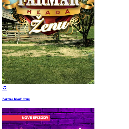
Farmár hľadá ženu