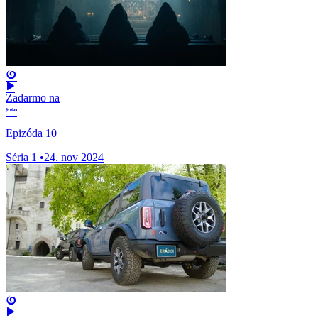
Zadarmo na
Epizóda 10
Séria 1
•
24. nov 2024