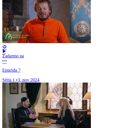
Zadarmo na
Epizóda 7
Séria 1
•
3. nov 2024