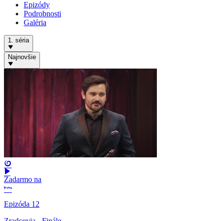
Epizódy
Podrobnosti
Galéria
1. séria
Najnovšie
Zadarmo na
Epizóda 12
Zradcovia - Finále