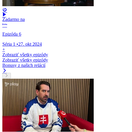
Zadarmo na
Epizóda 6
Séria 1
•
27. okt 2024
+
Zobraziť všetky epizódy
Zobraziť všetky epizódy
Bonusy z našich relácií