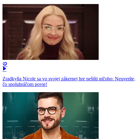
Zradkyňa Nicole sa vo svojej zákernej hre neštíti ničoho: Neuveríte,
čo spoluhráčom povie!