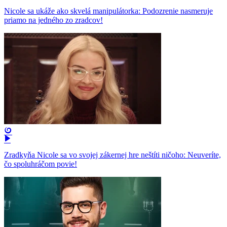
Nicole sa ukáže ako skvelá manipulátorka: Podozrenie nasmeruje
priamo na jedného zo zradcov!
Zradkyňa Nicole sa vo svojej zákernej hre neštíti ničoho: Neuveríte,
čo spoluhráčom povie!