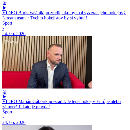
VIDEO Boris Valábik prezradil, ako by mal vyzerať jeho hokejový
"dream team": Týchto hokejistov by si vybral!
Šport
•
24. 05. 2026
VIDEO Marián Gáborík prezradil: Je lepší hokej v Európe alebo
zámorí? Takáto je pravda!
Šport
•
24. 05. 2026