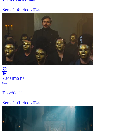
Séria 1
•
8. dec 2024
Zadarmo na
Epizóda 11
Séria 1
•
1. dec 2024