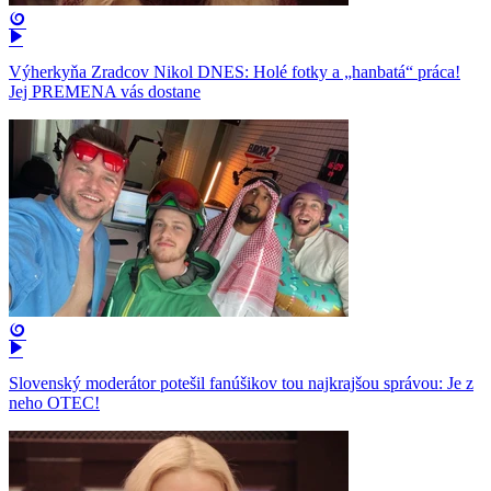
Výherkyňa Zradcov Nikol DNES: Holé fotky a „hanbatá“ práca!
Jej PREMENA vás dostane
Slovenský moderátor potešil fanúšikov tou najkrajšou správou: Je z
neho OTEC!