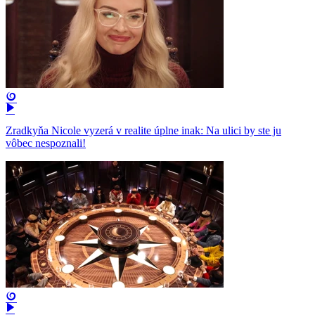
Zradkyňa Nicole vyzerá v realite úplne inak: Na ulici by ste ju
vôbec nespoznali!