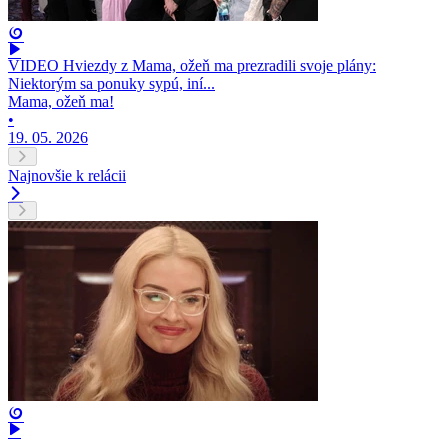
VIDEO Hviezdy z Mama, ožeň ma prezradili svoje plány:
Niektorým sa ponuky sypú, iní...
Mama, ožeň ma!
•
19. 05. 2026
Najnovšie k relácii