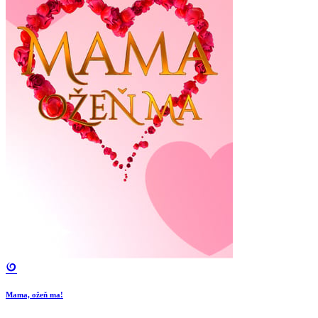
Mama, ožeň ma!