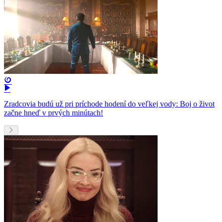
Zradcovia budú už pri príchode hodení do veľkej vody: Boj o život
začne hneď v prvých minútach!