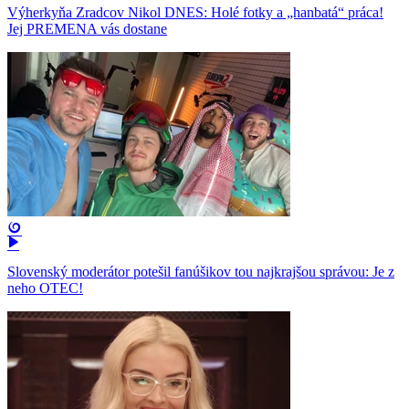
Výherkyňa Zradcov Nikol DNES: Holé fotky a „hanbatá“ práca!
Jej PREMENA vás dostane
Slovenský moderátor potešil fanúšikov tou najkrajšou správou: Je z
neho OTEC!