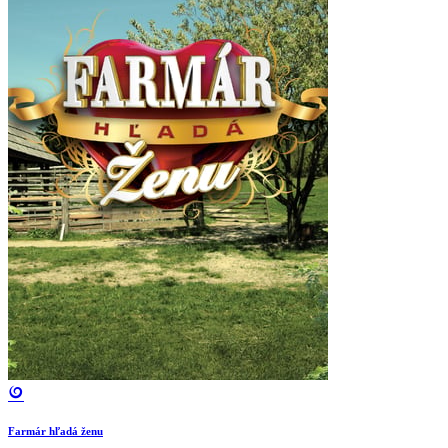
Farmár hľadá ženu