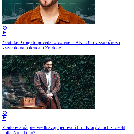
Youtuber Gogo to povedal otvorene: TAKTO to v skutočnosti
vyzeralo na nakrúcaní Zradcov!
Zradcovia už predviedli svoju jedovatú hru: Ktorý z nich si zvolil
najlepšiu taktiku?