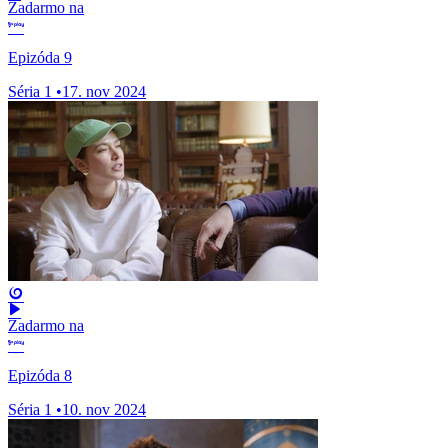
Zadarmo na
Epizóda 9
Séria 1
•
17. nov 2024
Zadarmo na
Epizóda 8
Séria 1
•
10. nov 2024