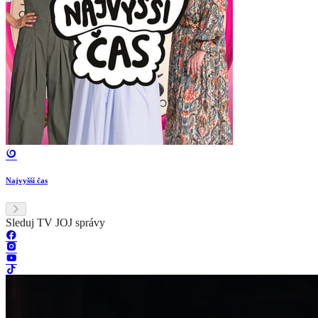
Najvyšší čas
Sleduj TV JOJ správy