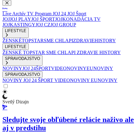
Live
Archív
TV Program
JOJ 24
JOJ Šport
JOJ
JOJ PLAY
JOJ ŠPORT
JOJKO
NADÁCIA TV
JOJ
KASTINGY
JOJ CZ
JOJ GROUP
LIFESTYLE
ŽENSKÉ
TOPSTAR
SME CHLAPI
ZDRAVIE
HISTORY
LIFESTYLE
ŽENSKÉ
TOPSTAR
SME CHLAPI
ZDRAVIE
HISTORY
SPRAVODAJSTVO
NOVINY
JOJ 24
ŠPORT
VIDEONOVINY
EUNOVINY
SPRAVODAJSTVO
NOVINY
JOJ 24
ŠPORT
VIDEONOVINY
EUNOVINY
Svetlý Dizajn
Sledujte svoje obľúbené relácie naživo ale
aj v predstihu