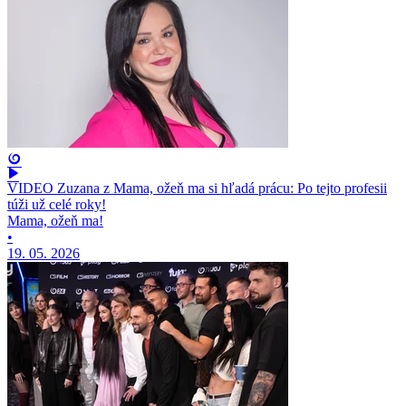
VIDEO Zuzana z Mama, ožeň ma si hľadá prácu: Po tejto profesii
túži už celé roky!
Mama, ožeň ma!
•
19. 05. 2026