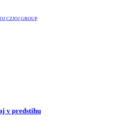
JOJ CZ
JOJ GROUP
aj v predstihu