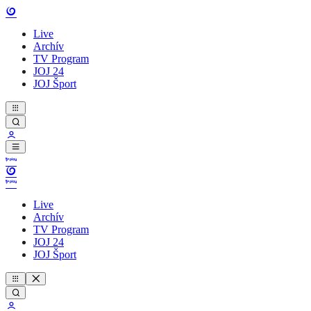
Live
Archív
TV Program
JOJ 24
JOJ Šport
Live
Archív
TV Program
JOJ 24
JOJ Šport