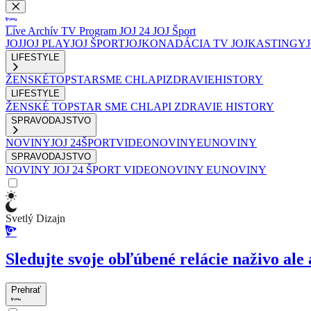
Live
Archív
TV Program
JOJ 24
JOJ Šport
JOJ
JOJ PLAY
JOJ ŠPORT
JOJKO
NADÁCIA TV JOJ
KASTINGY
LIFESTYLE
ŽENSKÉ
TOPSTAR
SME CHLAPI
ZDRAVIE
HISTORY
LIFESTYLE
ŽENSKÉ
TOPSTAR
SME CHLAPI
ZDRAVIE
HISTORY
SPRAVODAJSTVO
NOVINY
JOJ 24
ŠPORT
VIDEONOVINY
EUNOVINY
SPRAVODAJSTVO
NOVINY
JOJ 24
ŠPORT
VIDEONOVINY
EUNOVINY
Svetlý Dizajn
Sledujte svoje obľúbené relácie naživo ale 
Prehrať