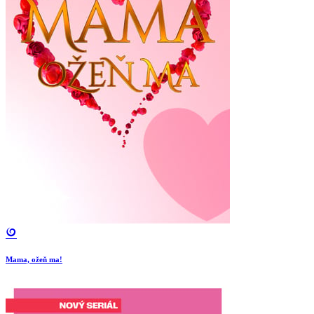
Mama, ožeň ma!