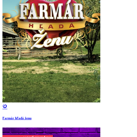
Farmár hľadá ženu