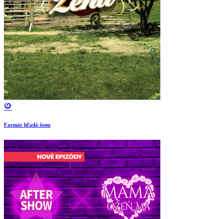
Farmár hľadá ženu