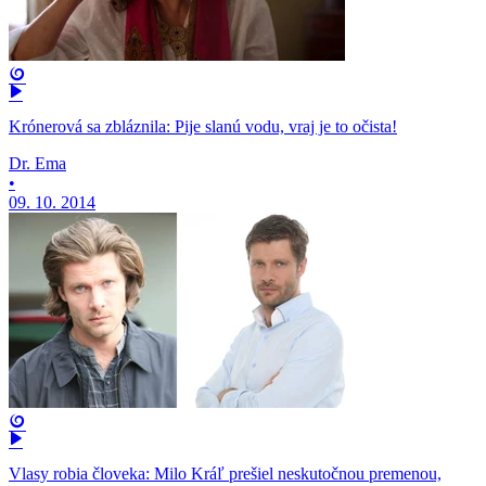
Krónerová sa zbláznila: Pije slanú vodu, vraj je to očista!
Dr. Ema
•
09. 10. 2014
Vlasy robia človeka: Milo Kráľ prešiel neskutočnou premenou,