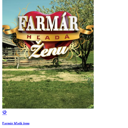
Farmár hľadá ženu