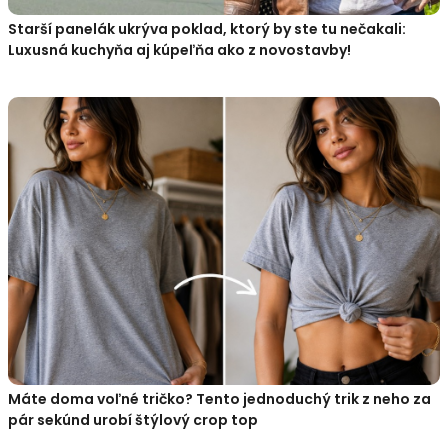
Starší panelák ukrýva poklad, ktorý by ste tu nečakali:
Luxusná kuchyňa aj kúpeľňa ako z novostavby!
Máte doma voľné tričko? Tento jednoduchý trik z neho za
pár sekúnd urobí štýlový crop top