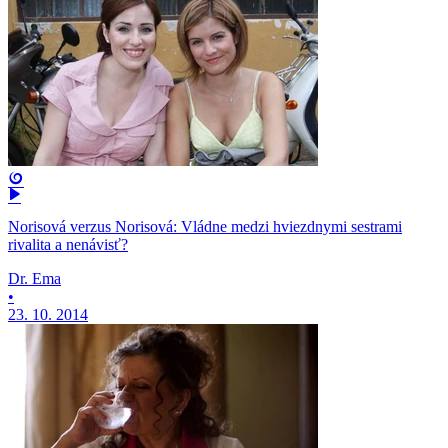
Norisová verzus Norisová: Vládne medzi hviezdnymi sestrami
rivalita a nenávisť?
Dr. Ema
•
23. 10. 2014