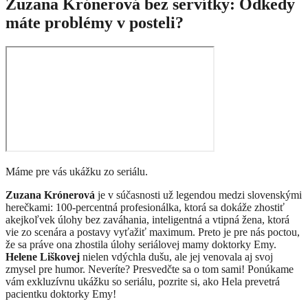
Zuzana Krónerová bez servítky: Odkedy
máte problémy v posteli?
Máme pre vás ukážku zo seriálu.
Zuzana Krónerová
je v súčasnosti už legendou medzi slovenskými
herečkami: 100-percentná profesionálka, ktorá sa dokáže zhostiť
akejkoľvek úlohy bez zaváhania, inteligentná a vtipná žena, ktorá
vie zo scenára a postavy vyťažiť maximum. Preto je pre nás poctou,
že sa práve ona zhostila úlohy seriálovej mamy doktorky Emy.
Helene Liškovej
nielen vdýchla dušu, ale jej venovala aj svoj
zmysel pre humor. Neveríte? Presvedčte sa o tom sami! Ponúkame
vám exkluzívnu ukážku so seriálu, pozrite si, ako Hela prevetrá
pacientku doktorky Emy!