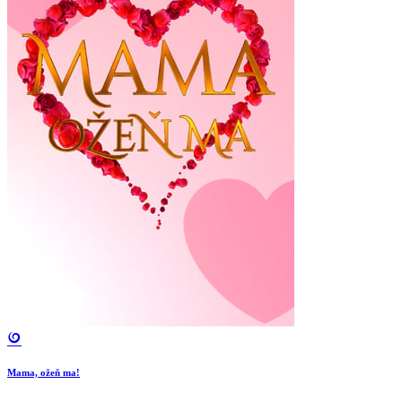
Mama, ožeň ma!