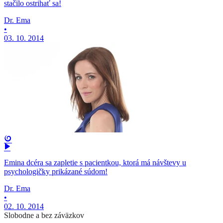
stačilo ostrihať sa!
Dr. Ema
•
03. 10. 2014
Emina dcéra sa zapletie s pacientkou, ktorá má návštevy u
psychologičky prikázané súdom!
Dr. Ema
•
02. 10. 2014
Slobodne a bez záväzkov