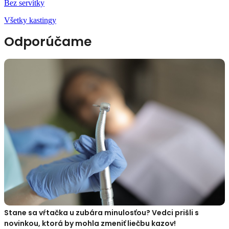
Bez servítky
Všetky kastingy
Odporúčame
Stane sa vŕtačka u zubára minulosťou? Vedci prišli s
novinkou, ktorá by mohla zmeniť liečbu kazov!