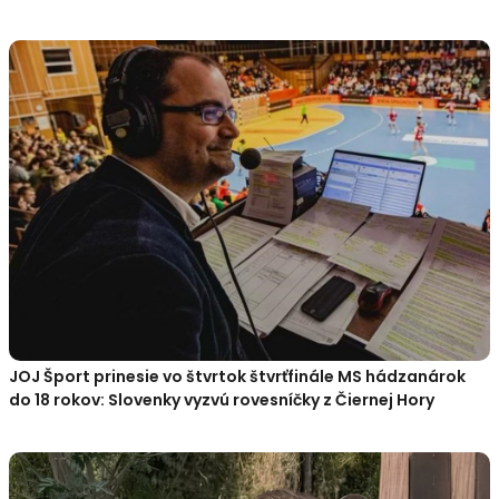
JOJ Šport prinesie vo štvrtok štvrťfinále MS hádzanárok
do 18 rokov: Slovenky vyzvú rovesníčky z Čiernej Hory