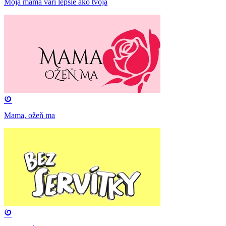
Moja mama varí lepšie ako tvoja
Mama, ožeň ma