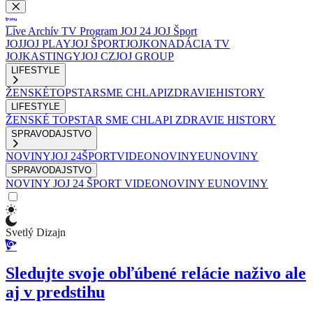
Live
Archív
TV Program
JOJ 24
JOJ Šport
JOJ
JOJ PLAY
JOJ ŠPORT
JOJKO
NADÁCIA TV
JOJ
KASTINGY
JOJ CZ
JOJ GROUP
LIFESTYLE
ŽENSKÉ
TOPSTAR
SME CHLAPI
ZDRAVIE
HISTORY
LIFESTYLE
ŽENSKÉ
TOPSTAR
SME CHLAPI
ZDRAVIE
HISTORY
SPRAVODAJSTVO
NOVINY
JOJ 24
ŠPORT
VIDEONOVINY
EUNOVINY
SPRAVODAJSTVO
NOVINY
JOJ 24
ŠPORT
VIDEONOVINY
EUNOVINY
Svetlý Dizajn
Sledujte svoje obľúbené relácie naživo ale
aj v predstihu