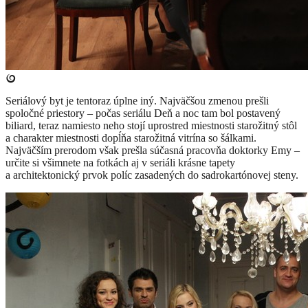
Seriálový byt je tentoraz úplne iný. Najväčšou zmenou prešli
spoločné priestory – počas seriálu Deň a noc tam bol postavený
biliard, teraz namiesto neho stojí uprostred miestnosti starožitný stôl
a charakter miestnosti dopĺňa starožitná vitrína so šálkami.
Najväčším prerodom však prešla súčasná pracovňa doktorky Emy –
určite si všimnete na fotkách aj v seriáli krásne tapety
a architektonický prvok políc zasadených do sadrokartónovej steny.