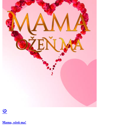
Mama, ožeň ma!