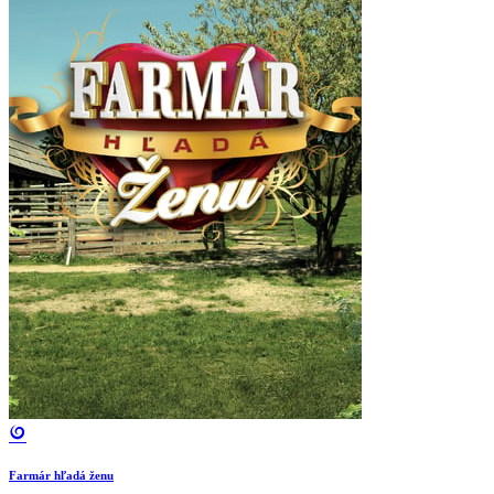
Farmár hľadá ženu