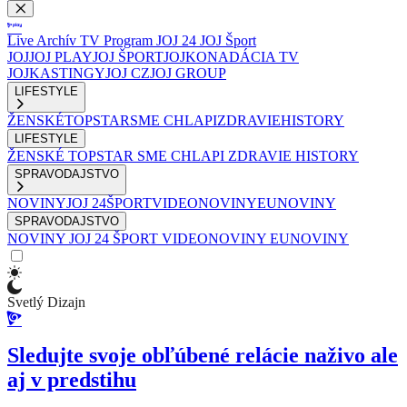
Live
Archív
TV Program
JOJ 24
JOJ Šport
JOJ
JOJ PLAY
JOJ ŠPORT
JOJKO
NADÁCIA TV
JOJ
KASTINGY
JOJ CZ
JOJ GROUP
LIFESTYLE
ŽENSKÉ
TOPSTAR
SME CHLAPI
ZDRAVIE
HISTORY
LIFESTYLE
ŽENSKÉ
TOPSTAR
SME CHLAPI
ZDRAVIE
HISTORY
SPRAVODAJSTVO
NOVINY
JOJ 24
ŠPORT
VIDEONOVINY
EUNOVINY
SPRAVODAJSTVO
NOVINY
JOJ 24
ŠPORT
VIDEONOVINY
EUNOVINY
Svetlý Dizajn
Sledujte svoje obľúbené relácie naživo ale
aj v predstihu