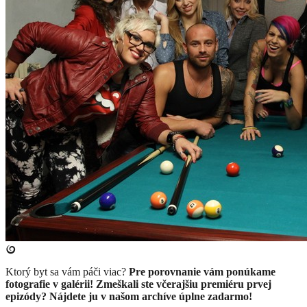
Ktorý byt sa vám páči viac?
Pre porovnanie vám ponúkame
fotografie v galérii! Zmeškali ste včerajšiu premiéru prvej
epizódy?
Nájdete ju v našom archíve úplne zadarmo!