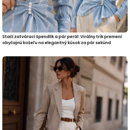
Stačí zatvárací špendlík a pár perál: Virálny trik premení
obyčajnú košeľu na elegantný kúsok za pár sekúnd