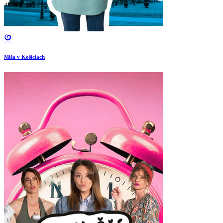
Miša v Košiciach