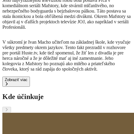
Jeho najvýraznejšou televíznou rolou bola postava Prca v
komediálnom seriáli Mafstory, kde stvárnil mlčanlivého, no
nebezpečného bodyguarda s bejzbalovou pálkou.
Táto postava sa
stala ikonickou a bola obľúbená medzi divákmi.
Okrem Mafstory sa
objavil aj v ďalších projektoch televízie JOJ, ako napríklad v seriáli
Profesionáli.
V súkromí je Ivan Macho učiteľom na základnej škole, kde vyučuje
všetky predmety okrem jazykov.
Tento fakt prezradil v rozhovore
pre portál Huste.tv, kde tiež spomenul, že žiť len z divadla je pre
herca náročné a že je dôležité mať aj iné zamestnanie.
Jeho
kolegovia z Mafstory ho poznajú ako milého a priateľského
človeka, ktorý sa rád zapája do spoločných aktivít.
Zobraziť viac
Kde účinkuje