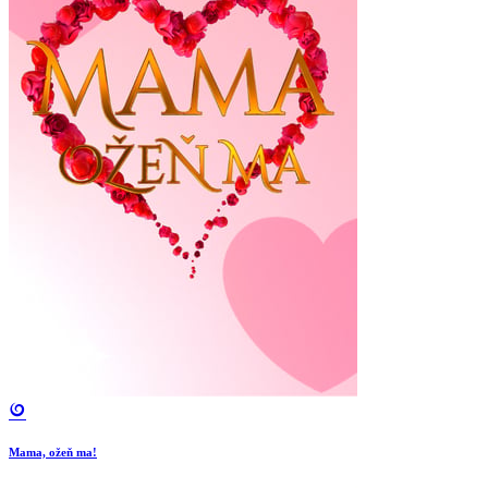
Mama, ožeň ma!