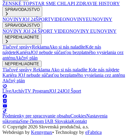
ŽENSKÉ
TOPSTAR
SME CHLAPI
ZDRAVIE
HISTORY
SPRAVODAJSTVO
NOVINY
JOJ 24
ŠPORT
VIDEONOVINY
EUNOVINY
SPRAVODAJSTVO
NOVINY
JOJ 24
ŠPORT
VIDEONOVINY
EUNOVINY
NEPREHLIADNITE
Tlačové správy
Reklama
Ako si nás naladíte
Kde nás
nájdete
Kariéra
JOJ nebude súčasťou bezplatného vysielania cez
anténu
Akčný plán
NEPREHLIADNITE
Tlačové správy
Reklama
Ako si nás naladíte
Kde nás nájdete
Kariéra
JOJ nebude súčasťou bezplatného vysielania cez anténu
Akčný plán
Live
Archív
TV Program
JOJ 24
JOJ Šport
Podmienky pre spracovanie obsahu
Cookies
Nastavenia
súkromia
Sme členom IAB Slovakia
Kontakt
© Copyright 2026 Slovenská produkčná, a.s.
Webdesign by
Kennymax
•
Technology by
eFabrica