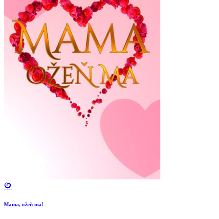
Mama, ožeň ma!