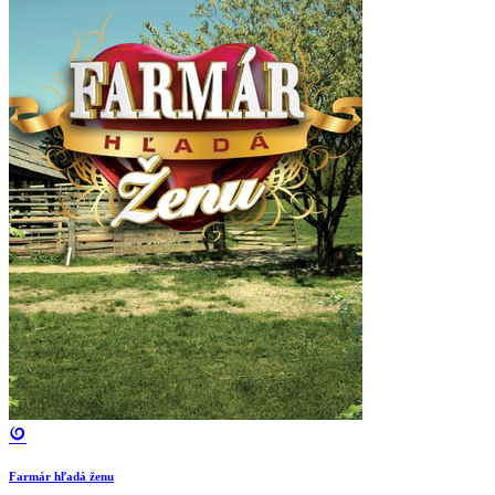
Farmár hľadá ženu