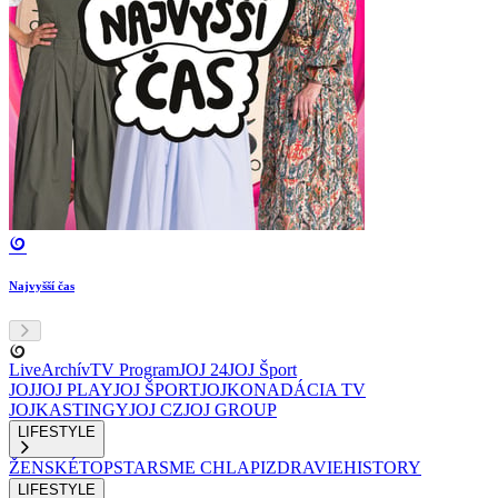
Najvyšší čas
Live
Archív
TV Program
JOJ 24
JOJ Šport
JOJ
JOJ PLAY
JOJ ŠPORT
JOJKO
NADÁCIA TV
JOJ
KASTINGY
JOJ CZ
JOJ GROUP
LIFESTYLE
ŽENSKÉ
TOPSTAR
SME CHLAPI
ZDRAVIE
HISTORY
LIFESTYLE