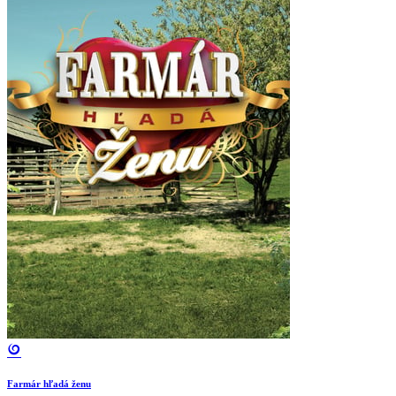
Farmár hľadá ženu