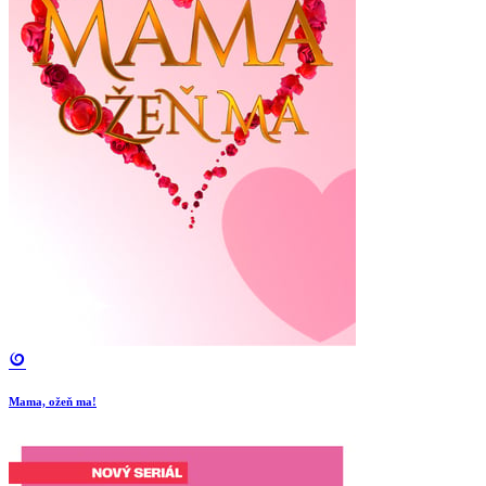
Mama, ožeň ma!