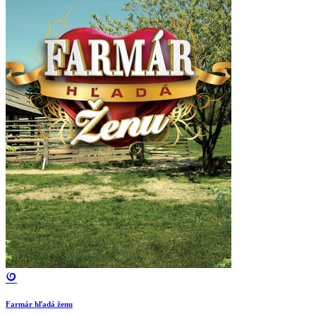
Farmár hľadá ženu