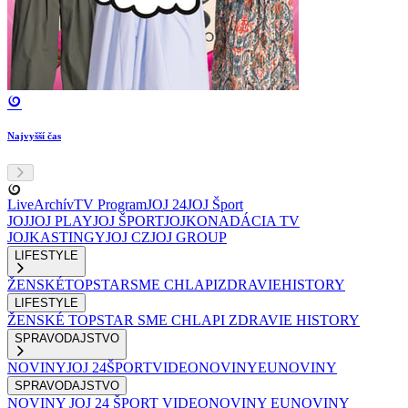
Najvyšší čas
Live
Archív
TV Program
JOJ 24
JOJ Šport
JOJ
JOJ PLAY
JOJ ŠPORT
JOJKO
NADÁCIA TV
JOJ
KASTINGY
JOJ CZ
JOJ GROUP
LIFESTYLE
ŽENSKÉ
TOPSTAR
SME CHLAPI
ZDRAVIE
HISTORY
LIFESTYLE
ŽENSKÉ
TOPSTAR
SME CHLAPI
ZDRAVIE
HISTORY
SPRAVODAJSTVO
NOVINY
JOJ 24
ŠPORT
VIDEONOVINY
EUNOVINY
SPRAVODAJSTVO
NOVINY
JOJ 24
ŠPORT
VIDEONOVINY
EUNOVINY