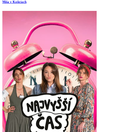
Miša v Košiciach