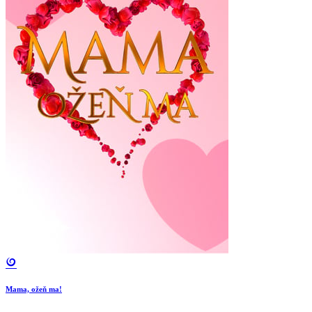
Mama, ožeň ma!