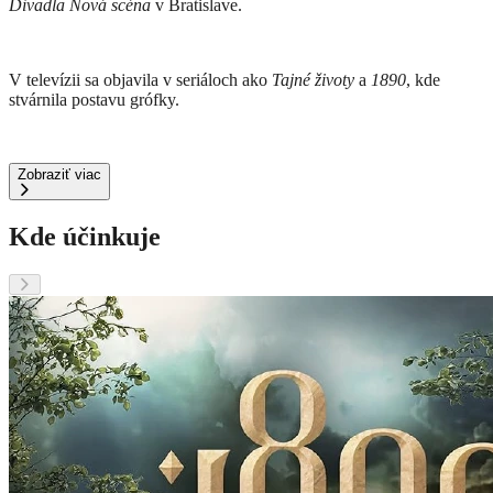
Divadla Nová scéna
v Bratislave.
V televízii sa objavila v seriáloch ako
Tajné životy
a
1890
, kde
stvárnila postavu grófky.
Zobraziť viac
Kde účinkuje