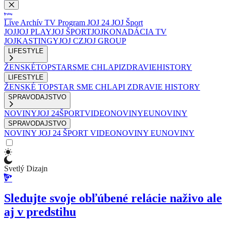
Live
Archív
TV Program
JOJ 24
JOJ Šport
JOJ
JOJ PLAY
JOJ ŠPORT
JOJKO
NADÁCIA TV
JOJ
KASTINGY
JOJ CZ
JOJ GROUP
LIFESTYLE
ŽENSKÉ
TOPSTAR
SME CHLAPI
ZDRAVIE
HISTORY
LIFESTYLE
ŽENSKÉ
TOPSTAR
SME CHLAPI
ZDRAVIE
HISTORY
SPRAVODAJSTVO
NOVINY
JOJ 24
ŠPORT
VIDEONOVINY
EUNOVINY
SPRAVODAJSTVO
NOVINY
JOJ 24
ŠPORT
VIDEONOVINY
EUNOVINY
Svetlý Dizajn
Sledujte svoje obľúbené relácie naživo ale
aj v predstihu