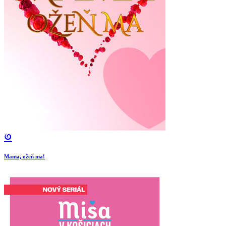
Mama, ožeň ma!