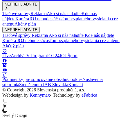
NEPREHLIADNITE
Tlačové správy
Reklama
Ako si nás naladíte
Kde nás
nájdete
Kariéra
JOJ nebude súčasťou bezplatného vysielania cez
anténu
Akčný plán
NEPREHLIADNITE
Tlačové správy
Reklama
Ako si nás naladíte
Kde nás nájdete
Kariéra
JOJ nebude súčasťou bezplatného vysielania cez anténu
Akčný plán
Live
Archív
TV Program
JOJ 24
JOJ Šport
Podmienky pre spracovanie obsahu
Cookies
Nastavenia
súkromia
Sme členom IAB Slovakia
Kontakt
© Copyright 2026 Slovenská produkčná, a.s.
Webdesign by
Kennymax
•
Technology by
eFabrica
Svetlý Dizajn