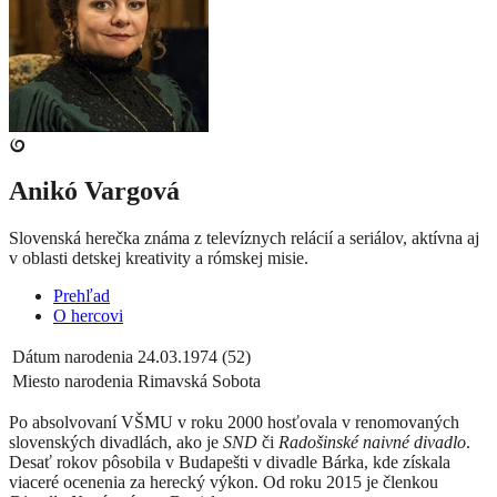
Anikó Vargová
Slovenská herečka známa z televíznych relácií a seriálov, aktívna aj
v oblasti detskej kreativity a rómskej misie.
Prehľad
O hercovi
Dátum narodenia
24.03.1974 (52)
Miesto narodenia
Rimavská Sobota
Po absolvovaní VŠMU v roku 2000 hosťovala v renomovaných
slovenských divadlách, ako je
SND
či
Radošinské naivné divadlo
.
Desať rokov pôsobila v Budapešti v divadle Bárka, kde získala
viaceré ocenenia za herecký výkon. Od roku 2015 je členkou